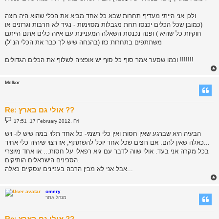
ולכן אני הייתי מעדיף תחרות שבא כל אחד מביא את הכלי שהוא היה רוצה
(כמובן שכל הכלים יכנסו תחת מגבלות מסוימות - נגיד לא חרבות וגרזנים או
חוקיות כל שהיא ) ופנה נכנסת השאלה המעניינת עם איזה כלים אתם הייתם
משתתפים בתחרות כזו (בהנחה שיש לך כבר את הכלי הנ"ל)
וכמו שסער אמר סוף כל סוף יש אופציה לשלוף את הכלים הגדולים !!!!!!!
Melkor
Re: אולי גם בארץ ??
P
17:51 ,17 February 2012, Fri
o
s
הבעיה היא שברגע שאין חסות ואין כלי רשמי- כל אחד תלוי במה שיש לו- ויש
t
כאלה שאין להם. אם רוצים שכל אחד יוכל להשתתף, אז רצוי שיהיה כלי אחיד...
בכל מקרה אני בעד. אולי שווה לדבר עם גיא רפאלי על חסות... או אחד מיוצרי
הסכינים הישראלים הותיקים.
אבל אני לא מבין הרבה בעניינים עסקיים כאלה...
omery
מנהל אתר
Re: אולי גם בארץ ??