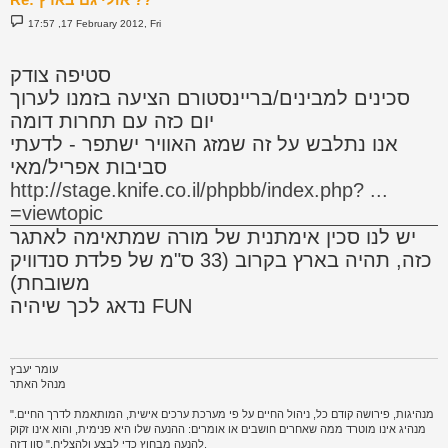
P
17:57 ,17 February 2012, Fri
o
s
t
סטיפה צודק
סכינים למבינים/בריינסטורם הציעה בזמנו לערוך
יום כזה עם תחרות דומה
אנו נתלבש על זה שמזג האוויר ישתפר - לדעתי
סביבות אפריל/מאי
http://stage.knife.co.il/phpbb/index.php? ...
=viewtopic
יש לנו סכין אימתנית של מורה שמתאימה לאתגר
כזה, תהיה בארץ בקרוב (33 ס"מ של פלדת סנדוויק
משובחת)
נדאג לכך שיהיה FUN
עומר יעבץ
מנהל האתר
"מנהיגות, פירושה קודם כל, ניהול החיים על פי מערכת ערכים אישית, המותאמת לדרך החיים.
מנהיג אינו מוטרד ממה שאחרים חושבים או אומרים: ההנעה שלו היא פנימית, והוא אינו זקוק
להנעה מבחוץ כדי לבצע ולהצליח." סון דזה.