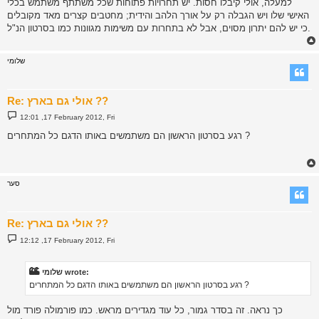
למעלה, אולי קיבלו חסות. יש תחרויות פתוחות שכל משתתף משתמש בכלי
האישי שלו ויש הגבלה רק על אורך הלהב והידית; מחטבים קצרים מאד מקובלים
כי יש להם יתרון מסוים, אבל לא בתחרות עם משימות מגוונות כמו בסרטון הנ"ל.
שלומי
Re: אולי גם בארץ ??
P
12:01 ,17 February 2012, Fri
o
s
רגע בסרטון הראשון הם משתמשים באותו הדגם כל המתחרים ?
t
סער
Re: אולי גם בארץ ??
P
12:12 ,17 February 2012, Fri
o
s
t
שלומי wrote:
רגע בסרטון הראשון הם משתמשים באותו הדגם כל המתחרים ?
כך נראה. זה בסדר גמור, כל עוד מגדירים מראש. כמו פורמולה פורד מול