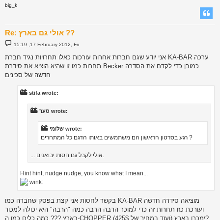
big_k
Re: אולי גם בארץ ??
P
15:19 ,17 February 2012, Fri
o
s
אני יודע שגם חברות אחרות עורכות כאלו תחרויות נגיד חברת KA-BAR ערכה
t
תחרות כמו זו שהיא הוציא את סידרת Becker כמובן כדי לקדם את הסדרה
חדשה של סכינים
stifa wrote:
סער wrote:
שלומי wrote:
רגע בסרטון הראשון הם משתמשים באותו הדגם כל המתחרים ?
... אולי לקבל גם חסות יבואנים.
Hint hint, nudge nudge, you know what I mean...
בקשר לחסות אני קצת בפסק שחברה כמו KA-BAR מוציאה סידרה חדשה
ועורכת כזו תחרות זה כדי למוכר הרבה הרבה כמה "הרבה" היא יכולה למכור
בארץ ??? כמה כלים כמו ה-CHOPPER ימכרו בארץ (ועוד במחיר של 425$)?