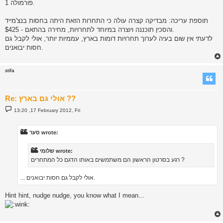
פורמולה 1.
תוספת עריכה: מבדיקה קצרה עולה כי התחרות הזאת היתה בחסות בנצ'מייד
והסכין תוכננה ויוצרה במיוחד לתחרויות, מחירה בהתאם - $425.
לדעתי אין שום בעיה לערוך תחרויות דומות בארץ, עממיות יותר, אולי לקבל גם
חסות יבואנים.
stifa
Re: אולי גם בארץ ??
P
13:20 ,17 February 2012, Fri
o
s
t
סער wrote:
שלומי wrote:
רגע בסרטון הראשון הם משתמשים באותו הדגם כל המתחרים ?
... אולי לקבל גם חסות יבואנים.
Hint hint, nudge nudge, you know what I mean...