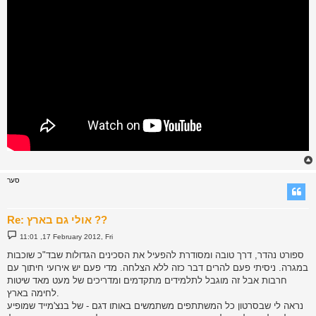
סער
Re: אולי גם בארץ ??
P
11:01 ,17 February 2012, Fri
o
s
ספורט נהדר, דרך טובה ומסודרת להפעיל את הסכינים הגדולות שבד"כ שוכבות
t
במגרה. ניסיתי פעם להרים דבר כזה ללא הצלחה. מדי פעם יש אירועי חיתוך עם
חרבות אבל זה מוגבל לתלמידים מתקדמים ומדריכים של מעט מאד שיטות
לחימה בארץ.
נראה לי שבסרטון כל המשתתפים משתמשים באותו דגם - של בנצ'מייד שמופיע