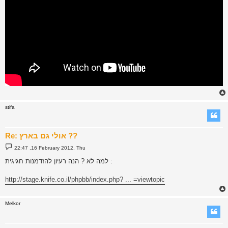
stifa
Re: אולי גם בארץ ??
P
22:47 ,16 February 2012, Thu
o
s
למה לא ? הנה רעיון להזדמנות חגיגית :
t
http://stage.knife.co.il/phpbb/index.php? ... =viewtopic
Melkor