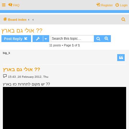
FAQ
Register
Login
S
Board index
e
אולי גם בארץ ??
a
Search
Advanced s
Post Reply
r
11 posts • Page
1
of
1
c
big_k
h
אולי גם בארץ ??
P
15:43 ,16 February 2012, Thu
o
s
יש מקום לתחרות כזו בארץ ??
t