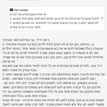
o
s
t
דימה wrote:
אז אתה בעצם מציע שני דברים
1. להטיל עונש על הורים ולא על ילדים וכך לגרום להם לחנך מתוך פחד מעונש. ?!
2. לא לאסור כלום כי גם ככה אנשים ימצאו דרך להתחכם. וזה נוגע גם לסמים
ולעוד הרבה דברים אחרים.
דימה ידידי, אני אתייחס לשני סעיפייך,
1. כן, בהחלט, אם הורים לא רוצים לגדל ילדים בסביבה אוהבת אחראית
ומחנכת בגלל שאכפת להם אז אדרבא שיעשו את זה מתוך פחד, העיקר הילדים
ואני לא זז מעמדה זו, המצב עגום ועצוב שצריך להתחיל לאיים על הורים כדי
שיתחילו לאהוב את הילדים (וכן, חינוך טוב נובע מאהבה) אבל אם זה מה שצריך
אז קדימה.
דרך אגב, להורים אוהבים ואחראיים אין כל סיבה לפחד מחוק כזה שכן הוא אינו
גורף ובודק כל מקרה לגופו.
2. אני מתייחס להערה הזאת כמתחכמת ולא רצינית כי שנינו יודעים שכאשר אתה
רוצה לחוקק חוק אתה מחוקק אותו ספציפית לדון בבעיה מסויימת - סמים
פוגעים באנשים, אין שימוש חיובי לסמים והם לא מצרך חיוני לחיי היום יום -
סכינים הם כלי עבודה חיוניים ליום ליום שלא היינו מסתדרים בלעדיהם. כאשר
אתה מחוקק נגד סמים אתה מגן על כלל האוכלוסיה וכשאתה מחוקק נגד כלי
עבודה אתה פוגע בכלל האוכלוסיה.
הוצאת סכין זה או אחר מחוץ לחוק לא יפחית את כמות הדקירות - סכין לא קפיצי
מסוגל לפגוע לא יותר ולא פחות מסכין מטבח, למה סכין קפיצי יצא מחוץ לחוק?