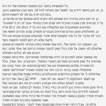
כל האופציות בסקר הם האמונה האישית שלי.כל ה-4.
כן, זה חוק טיפשי.ידידינו צור למשל הוא מתחת לגיל 18, והוא מבין ומתמצא היטב
בסכינים ויודע גם מה לא לעשות איתם.
כן, זה חוק נחוץ.הבעייה היא שאותם (לא ניקרא להם אנשים) יצורים שדוקרים,
בד"כ מביאים סכין מטבח מהבית ולא קונים סכין במיוחד עבור זה.רק ה"פושעים"
הוותיקים מסתובבים עם מתקפלת וגם היא בד"כ זיבלון סיני ב-20 ש"ח.
כן, מתעלמים ממנו.נערים שניראים מבוגרים מספיק קונים סכינים חופשי.ואני
כבר לא מדבר על כל מיני מקומות שלא אזכיר מטעמים מובנים שבהם אין כלל
פיקוח אלא רק רמון למכור ולעשות כסף.
וכן, האמונה הכי חזקה שלי, היא שמי שאוחז בסכין אחראי למעשיו.יש אנשים
שלעולם לא יחשבו על סכין ככלי נשק להגנה עצמית ברחוב.אני אחד מהם, כמו
רובכם אם לא כולכם המוחלט.
מה שמושך אותנו לסכינים זה הידע שמיסתתר מאחוריהם, התרבויות השונות
שפיתחו כלי נשק מעניינים ומוזרים( הקוקרי הנפאלי, הקרמביט, ועוד ועוד), כולל
ההיסטורייה שלהם,השימושיות נטו של הסכין(כמחסנאי אני עובד קבוע עם
מתקפלת קטנה בכיס- הרבה יותר נוח מסכין יפאנית "זנותית"ואני מקווה
שתיסלחו לי על השפה),החידושים הטכנולוגיים בפלדות שונות שלבסוף מגיעות
גם לשאר העולם(אין לי דוגמא. אני לא סער...
),ועוד ועוד דברים
מסביב לעולם המלא הזה שבארץ רואים רק את הפן המכוער שלו.
הייתי פעם אחת ויחידה נכון לרגע זה בחיי בחו"ל. נסעתי לברצלונה. שם יש חנות
למתנות לתיירים בכל פינת רחוב.בכל חנות כזו מוכרים בעיקר סכינים(ובעיקר
תוצרת ספרד כמובן) ובגאווה לאומית.עיני המוכרת שדיברתי איתה נצצו כששמעה
שאני מתמצא בסכינים תוצרת ספרד.
מילא זה, אבל הייתה חווייה אחת שטימטמה אותי לגמרי- באחת הסימטאות