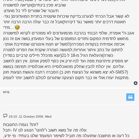
שהביא סכין בינתיים)וקריאה למישטרה
-תיגבור של שוטרים ליד כל מועדון
-לא קשור אבל הכרחי לצערנו:בדיקת שיכרות שיטטית בחניית המועדונים( נגד
תאונות דרכים יותר מאשר נגד דקירות)אבל זה כבר עולה הרבה הרבה יותר
מידי...
אגב-ה* אומרת, שלפי הבנתי בהרבה מהמועדונים לא ממהרים לקרוא למישטרה
מחשש לתדמית המקום ותזרים המזומנים של בעלי המועדון.בושה אם זה נכון.
-אכיפה אמיתית בנקודות המכירה(למשל יש חנות אינטרנט שמחייבת אותך
לחתום על כתב וויתור אחריות,למעשה הצהרה שקנית את הפריט למטרה
כשרה)והעלאת הגיל מ-18 ל-21(יוצא מהכלל חיילים קרביים בסדיר)
יש מספיק פיתרונות מפה ועד לניו-יורק.אין כסף לספק אותם. אין רצון לחשוב
עליהם. אין יכולת להבין שחלק מהאוכלוסייה היא אוכלוסייה תמימה בנושא.
הסברה רחבה והגשת הצעות חוק (לא יצא משהוא על הצעות חוק ב-SMS?)
מתקנות יעזרו.אולי אז כבר תקום הצעקה שתגרום לכולם לחשוב יותר לעומק.
ברווז
P
19:10 ,11 October 2006, Wed
o
s
זהו? נגמרו התגובות?
t
חבל- IV עלה פה על נושא חשוב ו"לוהט" הנוגע לנו.
כל דעה או מחשבה שתועלה פה תוביל לשיפור המעמד שלנו בעתיד- מי יודע,