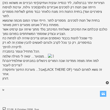
הציוריות יותר בברצלונה, ליד כנסייה ענקית ועתיקה(ימי הביניים או משהוא כזה)
הייתה שם חנות רק לסכינים ואביזרים נלווים(סכיני גילוח, ערכות לטיפוח
ציפורניים ועוד).בחזית החנות היה מונח כלאחר כבוד מתקן לשליפת מספרים
לתור.
בחזית של חנות לסכינים. מספרים לתור. הייתי ועודני המום מכמה שהנושא
מפותח בחו"ל ואנחנו מפגרים רחוק מאחור.
כולכם קיבלתם את המיכתב ששלחתי.המיכתב נולד מתוך שיחה עם קרמיט אשר
הצביע ובצדק שמספר המשתתפים בפורום נמוך.
כדי שנוכל להנות בכבוד כאספנים אנחנו צריכים שיהיה לנו לפחות כח
במיספרים, רק כך נוכל לקרב ולגרום לאנשים להבין שסכין זה לא רק
לדקירה.להיפך.
הכל מתחיל ונגמר בהסברה.
מצטער... יצאה לי מגילה שלמה...
IV-למה אתה מצפה ממדינה שבה המורים ניכשלים במבחנים שתלמידיהם
צריכים לעבור?
אבל... מערכת החינוך ותיפקודה(LACK THERE OF) זה נושא לפורום לגמרי
אחר.
דורון.
iv
P
22:08 ,8 October 2006, Sun