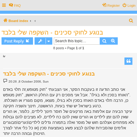
FAQ
Register
Login
S
Board index
e
בנוגע לחוקי סכינים - השקפה שלי בלבד
a
Search
Advanced s
Post Reply
r
8 posts • Page
1
of
1
c
iv
h
בנוגע לחוקי סכינים - השקפה שלי בלבד
P
20:26 ,8 October 2006, Sun
o
s
אני כותב הודעה זו בעקבות הסקר, אני הצבעתי "חוק מטופש,זה תלוי באדם
t
האוחז בסכין ולא בגילו". אבל אני מסכים רק עם החלק הראשון, "חוק מטופש".
כן, הרבה תלוי באדם האוחז בסכין ולא בגילו, מוצאו, מקום מגוריו או השכלתו.
כרגע בישראל יש שתי בעיות, הראשונה, חינוך והשניה חקיקה.
עיקר הבעיה עם אלימות באה מרקעים של חוסר חינוך לילדים, כלומר, או הורים
שאין להם זמן לילדים או הורים שאין להם כח לילדים, לא מציבים להם גבולות
ולא מפתחים אצלהם חוש של מוסר ואלה בתמורה גדלים לילדים\נערים\מבוגרים
אלימים שהסבירות שלהם לבצע פשע באמצעות סכין (או כל כלי אחר לצורך
הויכוח) גבוהה הרבה יותר.