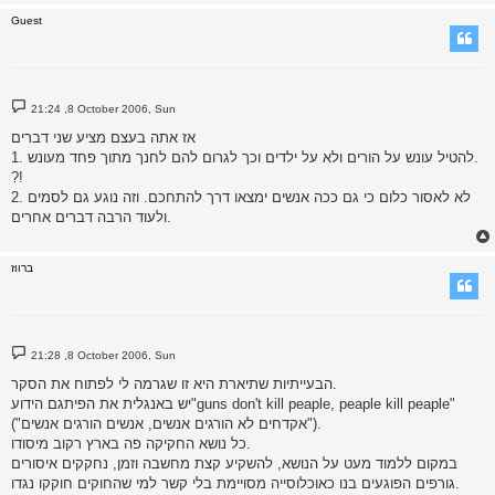
Guest
P
21:24 ,8 October 2006, Sun
o
s
אז אתה בעצם מציע שני דברים
t
1. להטיל עונש על הורים ולא על ילדים וכך לגרום להם לחנך מתוך פחד מעונש.
?!
2. לא לאסור כלום כי גם ככה אנשים ימצאו דרך להתחכם. וזה נוגע גם לסמים
ולעוד הרבה דברים אחרים.
ברווז
P
21:28 ,8 October 2006, Sun
o
s
הבעייתיות שתיארת היא זו שגרמה לי לפתוח את הסקר.
t
יש באנגלית את הפיתגם הידוע"guns don't kill peaple, peaple kill peaple"
("אקדחים לא הורגים אנשים, אנשים הורגים אנשים").
כל נושא החקיקה פה בארץ רקוב מיסודו.
במקום ללמוד מעט על הנושא, להשקיע קצת מחשבה וזמן, נחקקים איסורים
גורפים הפוגעים בנו כאוכלוסייה מסויימת בלי קשר למי שהחוקים חוקקו נגדו.