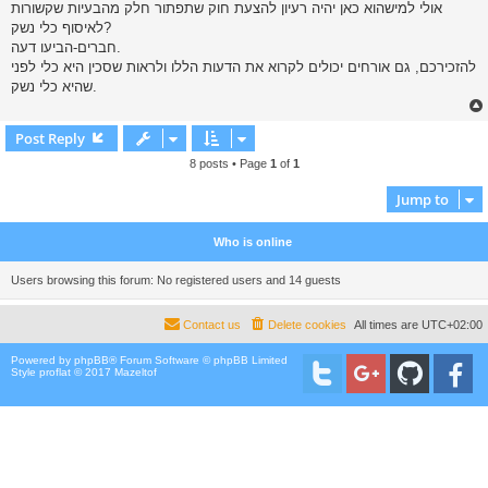
אולי למישהוא כאן יהיה רעיון להצעת חוק שתפתור חלק מהבעיות שקשורות
לאיסוף כלי נשק?
חברים-הביעו דעה.
להזכירכם, גם אורחים יכולים לקרוא את הדעות הללו ולראות שסכין היא כלי לפני
שהיא כלי נשק.
Post Reply
8 posts • Page
1
of
1
Jump to
Who is online
Users browsing this forum: No registered users and 14 guests
Contact us
Delete cookies
All times are
UTC+02:00
Powered by
phpBB
® Forum Software © phpBB Limited
Style proflat © 2017
Mazeltof