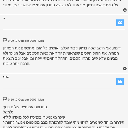
על פוליטיקאים וחינוך אף אחד לא הציעה פתרון אמיתי או איזשהו רעיון מקורי.
iv
P
0:09 ,9 October 2006, Mon
o
s
דימה, אני חושב שפה בדיוק קבור הכלב, אנשים כל הזמן מחפשים את הפתרון
t
המהיר, את החוק הקסום שפתאומית יוריד את כמות הסכינים אצל הנוער ולא
מבינים שלא קיים פתרון קסמים. התהליך האמיתי ייקח זמן אבל יניב תוצאות
הרבה יותר טובות.
ברווז
P
0:10 ,9 October 2006, Mon
o
s
פתרונות אמיתיים עולים כסף.
t
למשל:
-שער מגנומטרי בכניסה לכל מועדון לילה
*-תידרוך מיוחד לשומרים לזיהוי מתי עומד להתפתח מצב מסוכן(וכן אפשר לחזות
את זה)כמו נער ניסער שיוצא וחוזר אחרי חצי שעה עדיין עצבני(סביר להניח