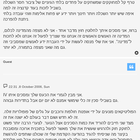
טרף קל למחוקקים שמשחקים על פחדים בלתי הגיוניים של ציבור חסר השכלה
בשביל לזכות בעוד קדנציה זה למה.
איפה שיש יותר השכלה ויותר חינוך ויותר ידע יש פחות אלימות וזוהי עובדה בלתי
ניתנת להפרכה.
ברווז, אני מסכים איתך לחלוטין חוץ מדבר אחד - אני לא מצפה מהמדינה לכלום,
המדינה זה האנשים והאנשים זה אנחנו ומי שצריך לפעול זה אנחנו ולא לחכות
ל"מדינה". אני את שלי מנסה לעשות על ידי העברת ידע לאנשים שמסביבי וזה
גם מה שאני מצפה בתמורה, לא יותר.
Guest
P
22:31 ,8 October 2006, Sun
o
s
IV אני מבין לגמרי את הכעס שלך ומסכים איתו.
t
גם בשבילי סכין זה כלי שימושי אמנם לא יום יום אבל בתדירות גבוהה.
הפוליטיקאים מונעים על ידי אופנות חולפות ורוכבים על גלים של פופולריות זולה.
זה לא חדש ושום דבר בעולם לא ישנה את זה.
מצד שני חייבים להוריד את כמות הסכינים אצל הנוער. לצערי הרבה יותר פשוט
לחוקק חוק ולהרגיש שעשית את שלך מאשר לפעול בתוכנית ארוכה ומסובכת.
בקיצר מה שניסיתי להגיד בהודעה הקודמת שלי זה שכולנו שותפים להרגשת
התיסכול והאי צדק והנושא הזה עלה לא מעט פעמים בפורום אבל חוץ מלרדת