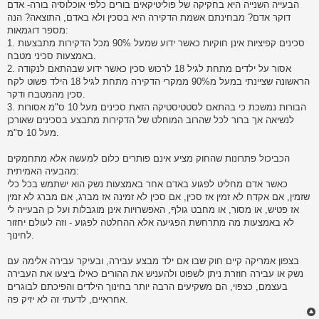
הבעייה השנייה היא בחקיקה של פוליטיקאים בורים כלפי אוכלוסיה בורה- אדם
דוקר אדם? מבחינתם אשמת הדקירה היא בסכין ולא באדם, התוצאה? הנה
מספר דוגמאות:
1. סכינים קפיציות אינן חוקיות כאשר ידוע שמעל 90% מכל הדקירות מתבצעות
באמצעות סכיני מטבח.
2. אסור על ילדים מתחת לגיל 18 לרכוש סכין כאשר ידוע שבהתאם לנקודה
הראשונה שציינתי במעל מ90% ממקרי הדקירה מתחת לגיל 18 הילד פשוט לקח
סכין מהמטבח ודקר.
3. הבורות נמשכת כי בהתאם לסטטיסטיקה הזאת סכינים מעל 10 ס"מ אסורות
לנשיאה אך ברור לכל שהרוב המוחלט של הדקירות מתבצע בסכינים שאורכן
מעל 10 ס"מ.
הכביכול פתרונות שהחוק מציע אינם פותרים כלום למעשה אלא מתחמקים
מהבעיה האמיתית:
כאשר אדם מחליט לפגוע באדם אחר באמצעות נשק הוא ישתמש בכל כלי
שזמין, אם אקדח לא זמין אז סכין, אם סכין לא זמינה אז מברג, אם מברג לא זמין
אז פטיש, או מסור, או מחבט גולף, האפשרויות אינן מוגבלות ועל כן הבעייה לי
לא באמצעות מה מתרחשת הפגיעה אלא ההחלטה לפגוע - וזה לעולם יחזור
לחינוך.
בצפון אמריקה קיים חוק שבו אם ילד מבצע עבירה, ובעיקר עבירה אלימה עם
נשק או עבירה חוזרת ניתן לשפוט ולהעניש את ההורים כאילו ביצעו את העבירה
בעצמם, כצפוי, הם משקיעים הרבה יותר בחינוך הילדים והפיכתם לבוגרים
אחראיים, לדעתי זה לא יזיק פה.