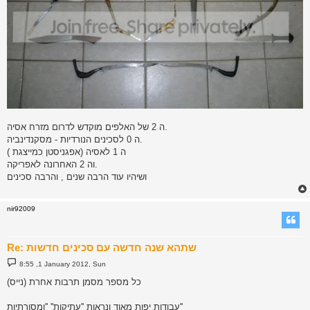
ה 2 של האלפים מוקדש לדרום מזרח אסיה.
ה 0 לסכינים הנורדיות - מסקנדינביה.
ה 1 לאסיה (אפגניסטן כמייצגת )
וה 2 האחרונה לאפריקה.
ושיהיו עוד הרבה שנים , והרבה סכינים
nir92009
Re: שתהא שנה חדשה עם סכינים חדשות
P
8:55 ,1 January 2012, Sun
o
s
כל מספר מסמן תרבות אחרת (נייס)
t
עבודות יפות מאוד ונראות ''עתיקות'' ''ומסורתיות''