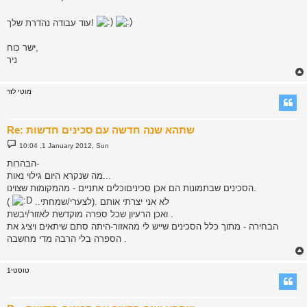
עוד עבודה נהדרת שלך!
ישר כוח,
ניר
מוטי לזר
Re: שתהא שנה חדשה עם סכינים חדשות
P
10:04 ,1 January 2012, Sun
o
s
הבהרות-
t
מה שנקרא היום גילוי נאות...
הסכינים שבתמונות הם אכן סכיניםוכלים אתניים - מהמקומות שצוינו.
לא אני יצרתי אותם .(לצערי/שמחתי..
)
ואכן הרעיון שכל ספרה מוקדשת לאזור/יבשת .
הבחירה - מתוך כלל הסכינים שייש לי מהאזור-היתה סתם שיתאים ויציג את
הספרה בלי הרבה מדי מחשבה .
טוסטי1