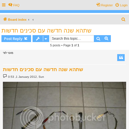
FAQ
Register
Login
S
Board index
e
שתהא שנה חדשה עם סכינים חדשות
a
Search
Advanced s
Post Reply
r
5 posts • Page
1
of
1
c
מוטי לזר
h
שתהא שנה חדשה עם סכינים חדשות
P
0:53 ,1 January 2012, Sun
o
s
t