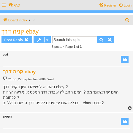
FAQ
Register
Login
S
Board index
e
קניה דרך ebay
a
Search
Advanced s
Post Reply
r
3 posts • Page
1
of
1
c
zed
h
קניה דרך ebay
P
21:30 ,27 September 2006, Wed
o
s
האם יש למישהו ניסיון בקניה דרך ebay ?
t
האם יש תשלומי מס ? והאם החבילה עוברת דרך המכס או מגיעה ישירות
לכתובת ?
ובכלל האם יש טיפים לקניה דרך הרשת בכלל וב - ebay בפרט?
הפטיש