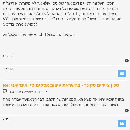
הסכין העליונה היא גם דגם אחר של סכין אולו- אך לא מקורית ואורגינלית.
מבחינת צורה - כמו בשירטוט שהועלה להלן, יש צורות רבות ונוספות, וכן גם
גדלים- בהתאם ליעוד ולשימוש, כאלה עם ידית T , כאלה עם ידיות אחרות.
מה שסימטרי- "נחשב" פחות מקצועי, כי בד"כ יוצר ביצור סידרתי וממוכן . (לא
לקפוץ, אמרתי בד"כ..)
מי שמתעניין שיגגל על ULU והשמים הם הגבול.
ברכות
מוטי לזר
Re: סכין ציידים סקינר - בהשראת עיצוב אסקימוסי ואינדיאני
P
14:41 ,25 October 2011, Tue
o
s
מקווה שכאן יראו את נושא האי-סמטריות של הלהב, דבר המאפשר עבודה נוחה
t
מאוד - עם זויות שונות, ותפעול - שמי שעשה אותו - ידע מה ולמה הוא עושה.
יובל