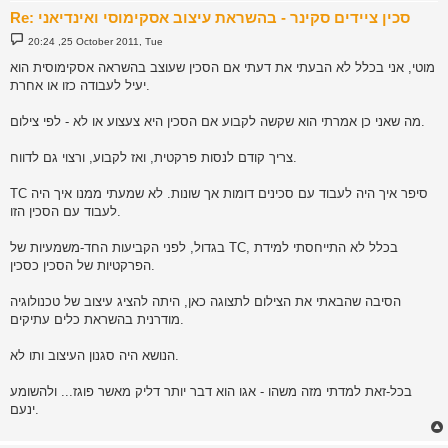
Re: סכין ציידים סקינר - בהשראת עיצוב אסקימוסי ואינדיאני
P
20:24 ,25 October 2011, Tue
o
s
מוטי, אני בכלל לא הבעתי את דעתי אם הסכין שעוצב בהשראה אסקימוסית הוא
t
יעיל לעבודה כזו או אחרת.
מה שאני כן אמרתי הוא שקשה לקבוע אם הסכין היא צעצוע או לא - לפי צילום.
צריך קודם לנסות פרקטית, ואז לקבוע, ורצוי גם לדווח.
TC סיפר איך היה לעבוד עם סכינים דומות אך שונות. לא שמעתי ממנו איך היה
לעבוד עם הסכין הזו.
בגדול, לפני הקביעות החד-משמעיות של TC, בכלל לא התייחסתי למידת
הפרקטיות של הסכין כסכין.
הסיבה שהבאתי את הצילום לתצוגה כאן, היתה להציג עיצוב של טכנולוגיה
מודרנית בהשראת כלים עתיקים.
הנושא היה סגנון העיצוב ותו לא.
בכל-זאת למדתי מזה משהו - אגו הוא דבר יותר דליק מאשר פוגז... ולהשומע
ינעם.