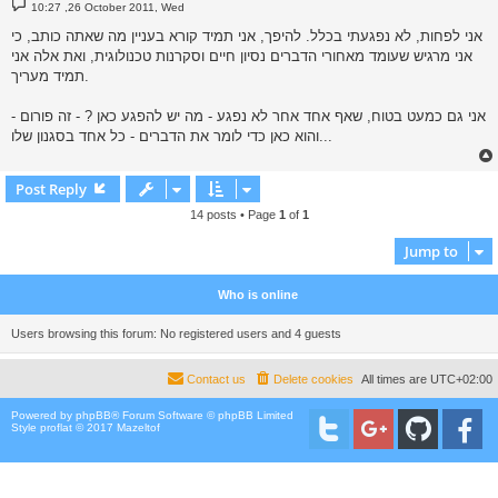
P
10:27 ,26 October 2011, Wed
o
s
אני לפחות, לא נפגעתי בכלל. להיפך, אני תמיד קורא בעניין מה שאתה כותב, כי
t
אני מרגיש שעומד מאחורי הדברים נסיון חיים וסקרנות טכנולוגית, ואת אלה אני
תמיד מעריך.
אני גם כמעט בטוח, שאף אחד אחר לא נפגע - מה יש להפגע כאן ? - זה פורום -
והוא כאן כדי לומר את הדברים - כל אחד בסגנון שלו...
Post Reply
14 posts • Page
1
of
1
Jump to
Who is online
Users browsing this forum: No registered users and 4 guests
Contact us
Delete cookies
All times are
UTC+02:00
Powered by
phpBB
® Forum Software © phpBB Limited
Style proflat © 2017
Mazeltof