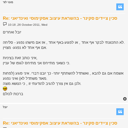
מוטי לזר
Re: סכין ציידים סקינר - בהשראת עיצוב אסקימוסי ואינדיאני
P
10:18 ,26 October 2011, Wed
o
s
יובל ואחרים
t
לא התכוונתי לבקר אף אחד , או לפגוע-באף אחד , אז אם מישהו נפגע - סליחה.
אם אף אחד לא נפגע- מצויין.
איני כותב זאת בציניות,
כי כשאני מתייחס אני מתיחס לגופו של עניין.
אשמח אם גם להבא , ואשתדל להשתתף יותר- כך יובנו דברי. איני פוגע (לפחות
מאוד משתדל לא) ואיני נפגע.
ולכן גם אין צורך להגיב להודעתי זו , כי הנושא מוצה.
ברכות לכולם
יובל
Re: סכין ציידים סקינר - בהשראת עיצוב אסקימוסי ואינדיאני