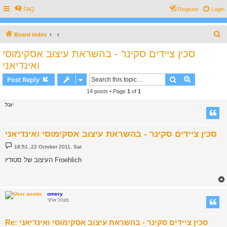
FAQ
Register
Login
S
Board index
e
סכין ציידים סקינר - בהשראת עיצוב אסקימוסי
a
ואינדיאני
r
Search
Advanced s
Post Reply
c
14 posts • Page
1
of
1
h
יובל
סכין ציידים סקינר - בהשראת עיצוב אסקימוסי ואינדיאני
P
18:51 ,22 October 2011, Sat
o
s
העיצוב של סטודיו Froehlich
t
omery
מנהל אתר
Re: סכין ציידים סקינר - בהשראת עיצוב אסקימוסי ואינדיאני