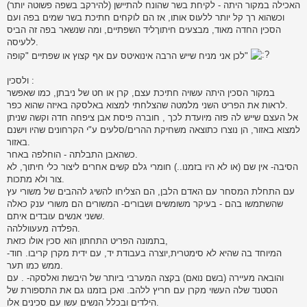
האכילה במקור היתה - לקיחת בשר שהונח להתיישן (להירקב בשפה פשוטה יותר)
וכשהוא רך קל יותר ללעוס אותו, אז הם לוקחים חתיכת בשר שמים בפה ועם
הסכין החדה מאוד, מבצעים חיתוךליד השפתיים, ומה שנשאר בפה זה הביס
ללעיסה.
לכן אני מניח שייש הרבה אינואיטס עם אף קצוץ או שפתיים "קופה"
ולסכין :
במקור הסכין היתה עשויה חתיכת עצם, קרן או חט של ניבתן, כמו שאפשר
לראות את הפריט השני מלמטה שהצלחתי למצוא באלסקה באיזה שהוא כפר.
אל העצם שייש לה פזה מיועדת לכך , חוברה פיסת אבן ציפחה חדה וקשה שניתן
למצוא באזור, הן נוצרו כתוצאה משחיקת ההרים/סלעים ע"י הקרחונים שהיו וישנם
באזור.
כשהאבן התבלתה - הוחלפה באחר.
הסיבה- אין שם (או לא היו בזמנו..) חומרי גלם קשים אחרים ליצור כלי חיתוך, לא
צור ולא מתכות.
עם התחלת המסחר עם האדם הלבן, הם הצליחו להשיג לההבים של משורי עץ
שהשתמשו בהם - בעיקר משומשים ושבורים- המשורים הם משורי ענק כאלה
ששני אנשים עובדים איתם.
הפלדה מעעווללהה.
בתמונה הפריט התחתון הוא סכין אולו כזאת,
המיוחד בה שהיא לא סימטרית,יוצרה בעבודת יד, עם ידית מקרן קריבו. חוד-
ממש כמו תער.
והובאה מעיירה (בשם נואם) בקצה המערבי ביותר של היבשת ואלסקה- . עם
הסטנד שלה העשוי מקרן עם חריץ ללהב. ואכן בזמנו גם את התספורת של
הילדים ובכלל הנשים עשו עם סכינים אלו.