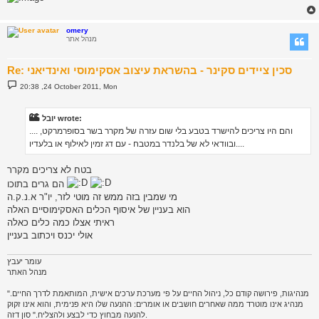
omery
מנהל אתר
Re: סכין ציידים סקינר - בהשראת עיצוב אסקימוסי ואינדיאני
P
20:38 ,24 October 2011, Mon
o
s
t
יובל wrote:
.... והם היו צריכים להישרד בטבע בלי שום עזרה של מקרר בשר בסופרמרקט,
ובוודאי לא של בלנדר במטבח - עם דג זמין לאילוף או בלעדיו....
בטח לא צריכים מקרר
הם גרים בתוכו
מי שמבין בזה ממש זה מוטי לזר, יו"ר א.נ.ק.ה
הוא בעניין של איסוף הכלים האסקימוסיים האלה
ראיתי אצלו כמה כלים כאלה
אולי יכנס ויכתוב בעניין
עומר יעבץ
מנהל האתר
"מנהיגות, פירושה קודם כל, ניהול החיים על פי מערכת ערכים אישית, המותאמת לדרך החיים.
מנהיג אינו מוטרד ממה שאחרים חושבים או אומרים: ההנעה שלו היא פנימית, והוא אינו זקוק
להנעה מבחוץ כדי לבצע ולהצליח." סון דזה.