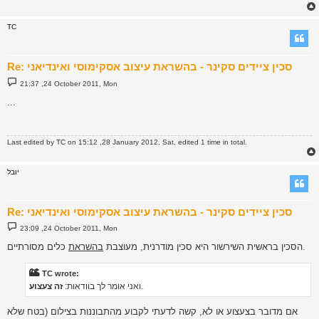
TC
Re: סכין ציידים סקינר - בהשראת עיצוב אסקימוסי ואינדיאני
P
21:37 ,24 October 2011, Mon
o
s
...
t
Last edited by
TC
on 15:12 ,28 January 2012, Sat, edited 1 time in total.
יובל
Re: סכין ציידים סקינר - בהשראת עיצוב אסקימוסי ואינדיאני
P
23:09 ,24 October 2011, Mon
o
s
כלים מסורתיים.
הסכין בראשית השירשור היא סכין מודרנית, מעוצבת
בהשראת
t
TC wrote:
.
ואני אומר לך בוודאות:
זה צעצוע
אם מדובר בצעצוע או לא, קשה לדעתי לקבוע מהתבוננות בצילום (בטח שלא