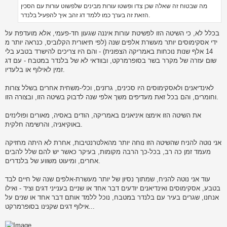
מה שבטוח זה שאלה שכן צדו ופשטו עורות מבינים שלפשוט עורות עם הסכין
הזאת זה בערך כמו ללמד דג זהב איך להפעיל בלנדר.
בכלל לא, כי השיטה הזו לפשיטת עורות איננה שגעון חד-פעמי, אלא מועדפת על
ידי אסקימוסים יותר מעשרת אלפים שנה (לפי תיאורית הקלוביס, כנראה יותר מ
14 אלף שנות נוכחות באמריקה הצפונית) - והם היו צריכים להישרד בטבע בלי
שום עזרה של מקרר בשר בסופרמרקט, ובוודאי לא של בלנדר במטבח - עם דג
זמין לאילוף או בלעדיו.
לאינדיאנים ולאסקימוסים היו סכינים, גרזנים, וכלי-משחית אחרים בשלל צורות
וחומרים, והם בכל זאת מעדיפים משך אלפי שנה לדבוק בשיטה הזו, ובצורה הזו.
את השיטה הזו אימצו איניאנים באמריקה, הודים באסיה, מאורים ופולינזים
באוקיאניה, והרשימה חלקית.
אני נוטה להניח שהשיטה הזו נוחה יותר מהאלטרנטיבות, אחרת לא היתה מחזיקה
מעמד זמן כה רב, בכל-כך הרבה מקומות, בעיקר כאשר יש להם שלל להבים
אחרים, ומיעוט משווע של בלנדרים.
עוד אני נוטה להניח, שמתוך נסיון של יותר מעשרת-אלפים שנה של חיים לבד
בטבע, אסקימוסים ואינדיאנים יודעים דבר אחד או שניים בענייני דגים וציד - ואילו
אנחנו, שגרים בעיר עם בלנדר במטבח, נוכל ללמד אותם דבר אחד או שנים על
אילוף דגים שקנינו בסופרמרקט...