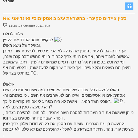
מוטי לזר
Re: סכין ציידים סקינר - בהשראת עיצוב אסקימוסי ואינדיאני
P
14:34 ,25 October 2011, Tue
o
s
שלום לכולם
t
לבקשת עומר אחדד את העניין
ובעיקר של נושא האולו,
אך קודם- גם לדעתי , הסכין שהוצגה - לא הכי פרקטית לפשיטת עור. כמובן
שאפשר לעבוד איתה, אך אם הייתי צריך לבחור- הייתי מחפש דבר קצת שונה,
ומי שיחפש בספרות יתקל בהרבה דגמים שמיועדים לעניין , ויתכן שהמעצב
והיצרן הם מעולים ומקצועיים - אך כאמור יש מקום לדעה שונה, ובקטע הזה אני
בהחלט בצד של TC .
ולאולו-
האולו למעשה כלי עבודה של נשות האינואיט .(מה שאנו ואחרים קוראים
אסקימואים או אסקימוסים, ואילו הם לא אוהבים את השם , כי בשפתם זה-
.
"אוכלי השר הנא". - אישית לא היה מפריע לי אם היו קוראים לי כך..
הוא למעשה סכין נשים, למה?
כי הן שעושות את רוב העבודות להסרת העור מהציד , לחיתוכו, לתפירת בגדים ,
ועוד - הגברים יותר עוסקים בציד נטו .
למעשה הן וגם הגברים- עושים עם הסכין את כל העבודות שלהן צריך סכין:
פשיטת עור, ניקויו, חיתוך הבשר/דגים לאוכל - להזכירכם שם לא סלט ולא גבינות
..