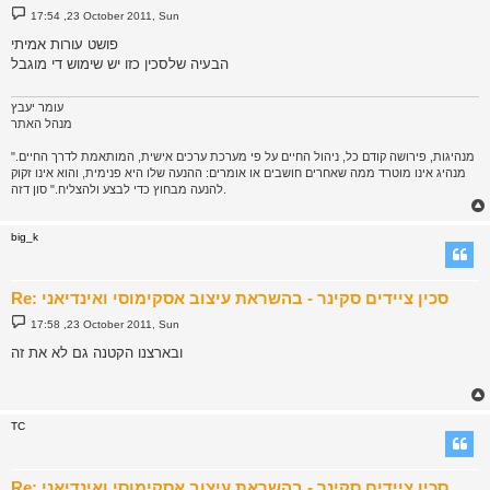
P
17:54 ,23 October 2011, Sun
o
s
פושט עורות אמיתי
t
הבעיה שלסכין כזו יש שימוש די מוגבל
עומר יעבץ
מנהל האתר
"מנהיגות, פירושה קודם כל, ניהול החיים על פי מערכת ערכים אישית, המותאמת לדרך החיים.
מנהיג אינו מוטרד ממה שאחרים חושבים או אומרים: ההנעה שלו היא פנימית, והוא אינו זקוק
להנעה מבחוץ כדי לבצע ולהצליח." סון דזה.
big_k
Re: סכין ציידים סקינר - בהשראת עיצוב אסקימוסי ואינדיאני
P
17:58 ,23 October 2011, Sun
o
s
ובארצנו הקטנה גם לא את זה
t
TC
Re: סכין ציידים סקינר - בהשראת עיצוב אסקימוסי ואינדיאני