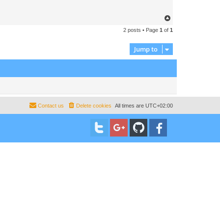
T
o
2 posts • Page
1
of
1
p
Jump to
Contact us
Delete cookies
All times are
UTC+02:00