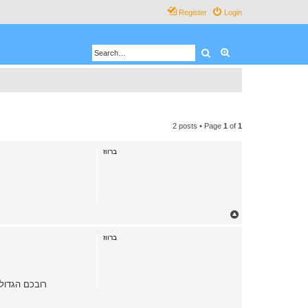
Register
Login
Search
Advanced search
2 posts • Page
1
of
1
ברווז
T
o
p
ברווז
רובכם הגדול 