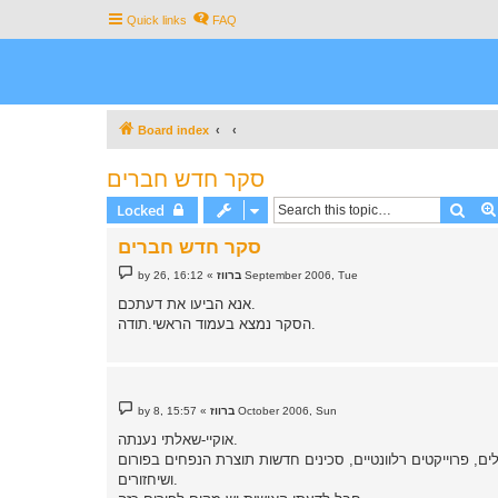
Quick links
FAQ
Board index
סקר חדש חברים
Sear
Locked
סקר חדש חברים
P
by
»
ברווז
16:12 ,26 September 2006, Tue
o
s
אנא הביעו את דעתכם.
t
הסקר נמצא בעמוד הראשי.תודה.
P
by
»
ברווז
15:57 ,8 October 2006, Sun
o
s
אוקיי-שאלתי נענתה.
t
, פרוייקטים רלוונטיים, סכינים חדשות תוצרת הנפחים בפורום
ושיחזורים.