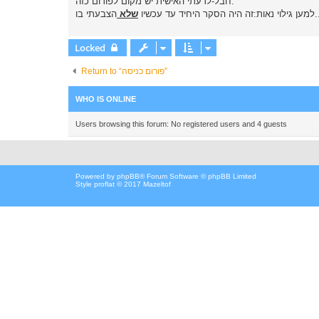
חבל-לדעתי האישית יש מקום לפורום כזה.
עתי בו
למען גילוי נאות:זה היה הסקר היחיד עד עכשיו
שלא
Locked
Return to “פורום כניסה”
WHO IS ONLINE
Users browsing this forum: No registered users and 4 guests
Powered by
phpBB
® Forum Software © phpBB Limited
Style proflat © 2017
Mazeltof