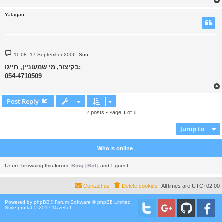
Yatagan
P
11:08 ,17 September 2006, Sun
o
s
בקיצור, מי שמעוניין, חייגו:
t
054-4710509
Post Reply
2 posts • Page
1
of
1
Jump to
Who is online
Users browsing this forum:
Bing [Bot]
and 1 guest
Contact us
Delete cookies
All times are
UTC+02:00
Powered by
phpBB
® Forum Software © phpBB Limited
Style proflat © 2017
Mazeltof