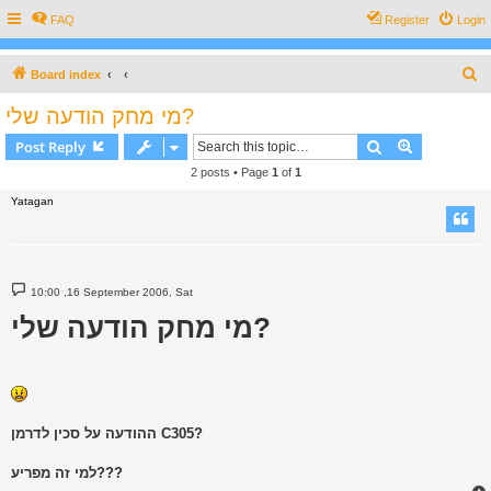
FAQ
Register
Login
S
Board index
e
מי מחק הודעה שלי?
a
Search
Advanced s
Post Reply
r
2 posts • Page
1
of
1
c
Yatagan
h
P
10:00 ,16 September 2006, Sat
o
s
מי מחק הודעה שלי?
t
ההודעה על סכין לדרמן C305?
למי זה מפריע???