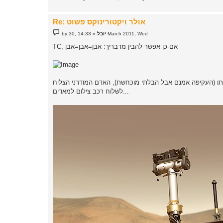
Re: אולר ויקטורינוקס פשוט
P
14:33 ,30 March 2011, Wed
יובל
»
by
o
s
TC, אם-כן אפשר להבין מדבריך: אבן=אבן=אבן
t
כותו (העקיפה אמנם אבל הבלתי מוכחשת), האדם המודרני הצליח
לשלוח רכב צילום למאדים...