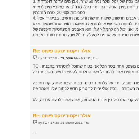
3. את עבודת הגימור העדינה יותר הכי נוח לעשות על אבנים. יש אבנים כאלו במחירים לגמרי סבירים- אבן גסה של גמל עולה נניח 50 ש"ח, אבן מים עדינה דו-צדדית
ינסון, אלצהיימר או בריחת סידן. אפשר גם יותר בזול- מרה"ב או באי-ביי מיפן (ראיתי
בסביבות 30-40$, טרם הזמנתי).
4. אף פעם לא מפסיקים ללמוד. בכל הזדמנות שיש לי אני בודק אבנים חדשות, שיטות חדשות ורעיונות חדשים. בביקוריי אצל TC יצא לי להשחיז על אבנים שחורגות בהרבה
נים לנוחות השימוש או לתוצאה המושגת. מוצר אחד שמאוד מצא
 יכול רק להמליץ עליו הוא האבנים הסינתטיות היפניות של naniwa. יש להן רכות ומין "קונטרה" שהן נותנות בעת ההשחזה. אפשר לקרוא לזה פלצנות- אבל
Re: אולר ויקטורינוקס פשוט
P
17:10 ,31 March 2011, Thu
אמיר_לב
»
by
o
s
t
ורה טובה, ותר על צלחת חרסינה בבית ושבור אותה, קח חתיכה
Re: אולר ויקטורינוקס פשוט
P
by
TC
»
17:34 ,31 March 2011, Thu
o
s
...
t