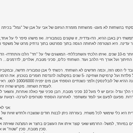
תי בהשחזות לא מעט- מהשחזת מזמרת הגיזום של אבי על אבן של "גמל" בכיתה ד'
משתי רק באבן ההיא, הדו-צדדית, זו שקונים בטמבוריה. ואז מישהו סיפר לי על אחד,
 עדינה. היא הצטרפה לאחותה הגסה בתוך סמרטוט בתוך נרתיק מרוט של משקפי א
הצמד הזה שימש אותי יותר מ-10 שנים. ואיתו הלכתי והשתכללתי- המושגים שלי על "חד" הלכו
 החיתוך ועל אורך חיי הלהב ועוד. השחזתי כלים, סכיני מטבח, אולרים, לדרמנים...
אבד לי הסט הזה, וכמה חודשים לא השחזתי. רכשתי לי אבן טמבוריה חדשה, ובמקבי
ידעתי הרבה יותר על פלדות ועל קרמיקות ושחיקה -5 שנים בפקולטה להנדסת
מצאתי את האבן העדינה 
לעמדת השחזה. מקרש שהיה זרוק בבית הכנתי "גשר" שעליו אני מניח את האבנים בעת ההשחזה.
גם מצאי הסכינים בביתי הלך וגדל- וכיום יש לי מעל 10 סכיני מטבח, רובן סכי
דרות. מפעם לפעם אני לומד ומשתפר. לאחרונה הוספתי סטרופים לערכה- רצועת עו
אני לא מפסיק ללמוד, ואני יכול להגיד בבטחון כיום את הדברים הבאים:
אחיד לכל אורך הלהב, שלב שמאפשר עליה לאבנים העדינות יותר.
סכין מטבח, סכין "שטח" או אולר יושחזו לפחות על גריט 1000, ורובם יזכו גם לגימור עדין יותר.