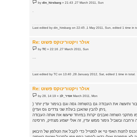
P
by
din_hirsbarg
»
21:43 ,27 March 2011, Sun
o
s
.
t
Last edited by
din_hirsbarg
on 22:45 ,1 May 2011, Sun, edited 1 time in to
Re: אולר ויקטורינוקס פשוט
P
by
TC
»
22:16 ,27 March 2011, Sun
o
s
...
t
Last edited by
TC
on 13:40 ,28 January 2012, Sat, edited 1 time in total.
Re: אולר ויקטורינוקס פשוט
P
14:19 ,28 March 2011, Mon
אמיר_לב
»
by
o
s
בודה כראוי להשחזת האולר, אבן שתעלה לך אולי 20 ש"ח בחנות טמבור ותעשה את העבודה גם בהשחזה גסה וגם בגימור עדין יותר (
t
ניתן להבין שהאבן בעלת שני צדדים גס ועדין),