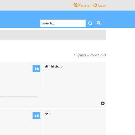
Register
Login
Search
Advanced search
15 posts • Page
1
of
1
din_hirsbarg
T
o
p
רעי