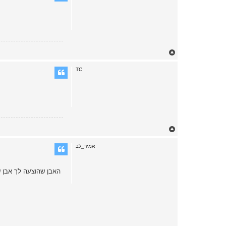
T
o
p
TC
T
o
p
אמיר_לב