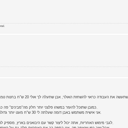
tal.
האבן שהוצעה לך אבן שתעשה את הע
כמובן שתוכל להעזר במשהו פלצני יותר חלק מה"מבינים" פה כמו מתקני השחזה ואבנים יקרות במיוחד שיעשו את אותה העבודה.
אני אישית משתמש באבן דומה שעלתה לי 30 ש"ח מעט יותר גדולה ורחבה ובשביל גימור ממש עדין, זה אולי ישמע מצחיק, חרסינה.
לגבי מימוש האחריות, אתה יכול ליצור קשר עם היבואנים בארץ, מספיק להכנס לחנות האפי טיי או למטייל כדי לקבל את הטלפון של היבואן.
אבל שוב כפי שנאמר פה, אני בספק רב אם האחריות חלה גם על השחזה לא מספקת ואולי כדאי לחסוך כסף וזמן ולתרגל שיטות השחזה ...