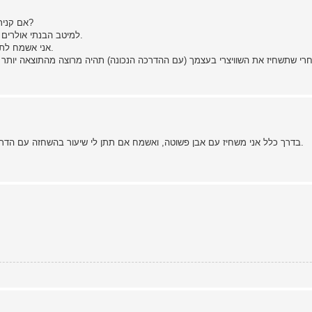
אם קנית נעליים- אתה מצפה לאחריות על השרוכים או על בליית הסוליה?
למיטב הבנתי אולרים וסכינים קונים על מנת להשתמש, ועם השימוש הלהב הולך וקהה.
אני אשמח לתת לך שיעור קצר בהשחזות, או להפנות אותך לספרות המתאימה.
חרי שתשחיז את השוויצרי בעצמך (עם ההדרכה הנכונה) תהיה מרוצה מהתוצאה יותר 
בדרך כלל אני משחיז עם אבן פשוטה, ואשמח אם תתן לי שיעור בהשחזה עם הדרכה נכונה. בכל מקרה שאני משחיז זה די חד, אבל לא חד מספיק.