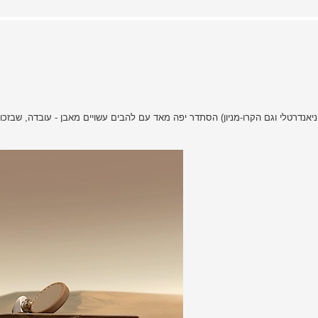
יאנדרטלי וגם הקרו-מניון) הסתדר יפה מאד עם להבים עשויים מאבן - עובדה, שבז