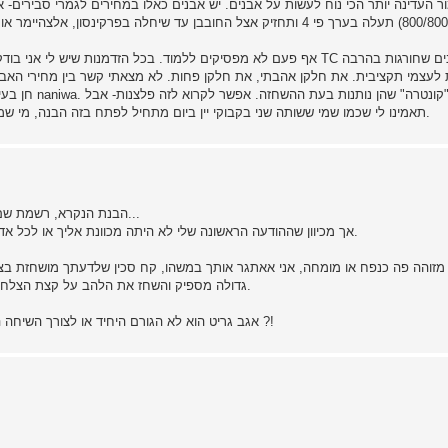
(1000/6000 או 800/8000) תעלה בערך פי 4 ותחזיק אצל החובבן עד שיחלה בפרק
 לעצמי תקציבית. את חלקן אהבתי, את חלקן פחות. לא מצאתי קשר בין מחירי האב
חן בעיני, ואני
תאמינו לי שכמו שמי ששותה שני בקבוקי יין ביום מתחיל לפתח בזה הבנה, מי שמשחיז סכינים על אבנים למעלה מ- 20 שנה מפתח טעם באבנים.
TC , הבנת הנקרא, רשמת שם משפט אחד בסך הכל אני בטוח שתוכל להסתדר בהבנתו...
אך מכיוון שההודעה הראשונה שלי לא היתה מכוונת אליך או לכל אדם מסוים אחר פה ובכל זאת החלטת לקפוץ בראש נמשיך עם זה.
י מזוהה פה כנפח או מומחה, אני אאתגר אותך במשהו, קח סכין שלדעתך מושחזת בצ
גדולה מספיק והשחז את הלהב על קצת הצלחת השבורה... נסה אולי יהיה לך טריק חדש לכתוב עליו מאמר פה.
אגב גריט הוא לא הגורם היחיד או לצורך השיחה העיקרי המבדיל בין צורות ההשחזה, אתה אמור לדעת את זה, לא ?!