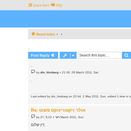
Quick links
FAQ
Board index
.
S
Post Reply
.
P
by
din_hirsbarg
»
21:36 ,26 March 2011, Sat
o
s
.
t
Last edited by
din_hirsbarg
on 22:44 ,1 May 2011, Sun, edited 1 time in to
Re: אולר ויקטורינוקס פשוט
P
8:22 ,27 March 2011, Sun
רעי
»
by
o
s
דין שלום,
t