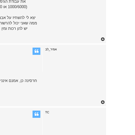
ממה שאני יכול להרשות
T
o
p
אמיר_לב
חרסינה כן, אמנם איננ
T
o
p
TC