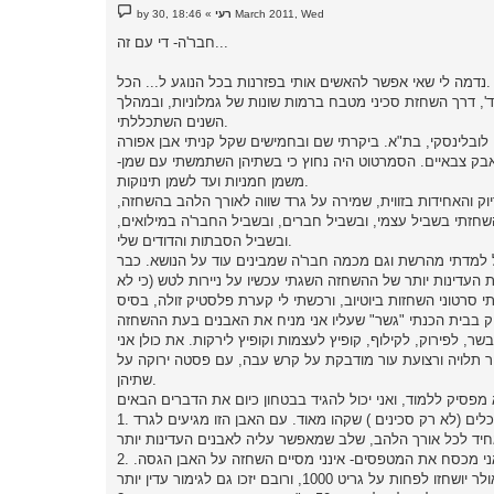
P
18:46 ,30 March 2011, Wed
רעי
»
by
o
s
חבר'ה- די עם זה...
t
נדמה לי שאי אפשר להאשים אותי בפזרנות בכל הנוגע ל... הכל.
, דרך השחזת סכיני מטבח ברמות שונות של גמלוניות, ובמהלך
השנים השתכללתי.
 לובלינסקי, בת"א. ביקרתי שם ובחמישים שקל קניתי אבן אפורה
בק צבאיים. הסמרטוט היה נחוץ כי בשתיהן השתמשתי עם שמן-
משמן חמניות ועד לשמן תינוקות.
 והתחדדו- הדיוק והאחידות בזווית, שמירה על גרד שווה לאורך הלהב בהשחזה,
 השחזתי בשביל עצמי, ובשביל חברים, ובשביל החבר'ה במילואים,
ובשביל הסבתות והדודים שלי.
ל למדתי מהרשת וגם מכמה חבר'ה שמבינים עוד על הנושא. כבר
 חומרים בטכניון. את הרמות העדינות יותר של ההשחזה השגתי עכשיו על ניירות לטש (כי לא
ההיא של לובלינסקי) ולפני כשנתיים הוספתי אבן מים יפנית 1000/6000 לסט. ראיתי סרטוני השחזות ביוטיוב, ורכשתי לי קערת פלסטיק זולה, בסיס
ני שף כאלה ואחרות, והשאר לבשר, לפירוק, לקילוף, קופיץ לעצמות וקופיץ לירקות. את כולן אני
ר תלויה ורצועת עור מודבקת על קרש עבה, עם פסטה ירוקה על
שתיהן.
1. האבן הגסה הדו-צדדית היא כלי שימושי לכל משחיז. בעזרתה ניתן לבנות חודים שנשברו ולחדש זוויות של כלים (לא רק סכינים ) שקהו מאוד. עם האבן הזו מגיעים לגרד
2. למעט לשימושים גסים במיוחד, למשל- החרמש שאני קוצר איתו את העשבים בחצר או המצ'טה שאיתה אני מכסח את המטפסים- אינני מסיים השחזה על האבן הגסה.