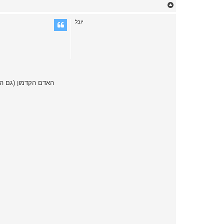
T
o
p
יובל
האדם הקדמון (גם הנ