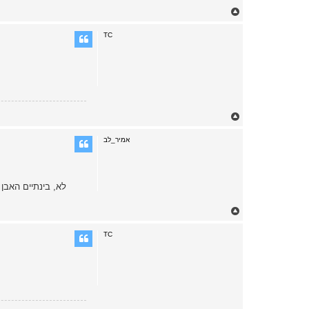
T
o
p
TC
T
o
p
אמיר_לב
לא, בינתיים האבן
T
o
p
TC