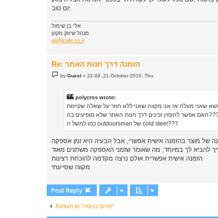
יום טוב.
אלי בן שימול
מנהל שיווק מקוון
eli@knife.co.il
Re: הזמנה דרך חנות האתר
P
by
Guest
»
22:49 ,21 October 2010, Thu
o
s
t
polycros wrote:
שר להזמין זכינים דרך חנות האתר שלא מופיעים בה???
כמו למשל ה outdoorsman של cold steel???
ה של מוצר בהזמנה אישית אפשרי, אבל הבעיה היא זמן אספקה
ך להביא לך במיוחד, מה שאומר שזמני האספקה משתנים מאוד
הזמנה אישית אפשרית אולם נרצה מקדמה להוכחת רצינות
מקווה שסייעתי
Post Reply
Return to “פורום כניסה”