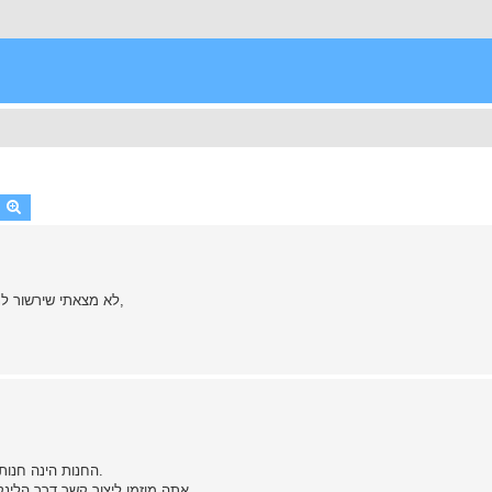
earch
Advanced search
לא מצאתי שירשור לנושא שאני מעלה אז אני מקווה שאני ללא חוזר על שאלה שקיימת,
החנות הינה חנות מקוונת ומטבע הדברים לא ניתן להעלות את כל הגיוון הקיים בה.
אתה מוזמן ליצור קשר דרך הלינק בחנות ,שם נוכל לעזור לך נקודתית -בכפוף לזמינות אצל היבואן.