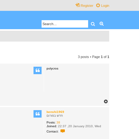
Register
Login
Search
Advanced search
3 posts • Page
1
of
1
polycros
T
o
p
benshi1969
חדש בפורום
Posts:
38
Joined:
22:37 ,20 January 2010, Wed
C
Contact:
o
n