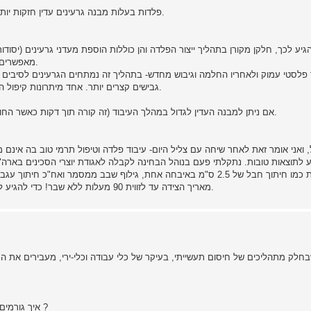
פלדות בעלות מבנה גרעינים עדין חזקות יותר, עמידות יותר במכות בקורוזיה ובהתעייפות (מאמצים מחזוריים).
גיע לכך, חלקן מקורן בתהליך ייצור הפלדה והן כוללות הוספת מעדני גרעינים (יסו
מאפשרים היווצרות גבישים רבים בנפח מוגבל), תהליכי קירור מהירים ועוד.
ד פלסטי עמוק ולאחריו החלמה וגיבוש מחדש- בתהליך זה נמתחים הגרעינים לסיבי
גבישים קצרים יותר. אחד מיתרונות קיפול הפלדה של יוצרי הקטאנות הוא עידון הגרעינים במהלך ייצור החרב.
אם ניתן למבנה העדין לגדול במהלך העיבוד (זה קורה תוך דקות כאשר החומר מחומם יותר מדי) נתקשה מאוד להקטין את הגרעינים בחזרה.
 ואני אומר זאת לאחר שיחה עם צליל היום- עיבוד פלדה וטיפול תרמי טוב בה אינם מלאכה 
יע לתוצאות טובות. נתקלתי פעם בנוהל הבחינה לקבלה לאגודת יוצרי הסכינים בארה"
נדרש לעמוד במשימות כמו חיתוך חבל של 2.5 ס"מ באיבחה אחת, גילוף שבב ממס
מאריך הצידה עד לזווית 90 מעלות ללא שבר! כדי להגיע לרמה כזו (וזה אפשרי)- צריך לדעת לעשות טיפול תרמי נכון ומדויק.
- איך גורמים לתנודה הזאת להגיע למתכת, כלומר, איך עושים את זה תכלס ?