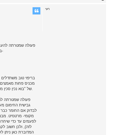
o
p
רעי
במבנה שכבתי - פרליט. איך עושים את זה- מחממים לטמפ' החיסום (סביבות 850-900 מעלות) ומקררים לאט. בשלב הריפוי קורים 3 דברים לפי הסדר-
בריפוי טוב משתדלים ש
מכניס פחות מאמצים ב
של "בוא נכין סכין מחומר מחוסם" - היזהרו מסדקי פני שטח המתפתחים על משטחים מושחזים ללא שחרור מאמצים! מאמצים שיוריים אלו גם מאיצים התפתחות קורוזיה.
גבישית החימום מעב
לבדוק אם החומר כבר א
מקומי- מרטנזיט. מבנ
לפעמים עד כדי שיחרור
לזה), ולכן חשוב ל