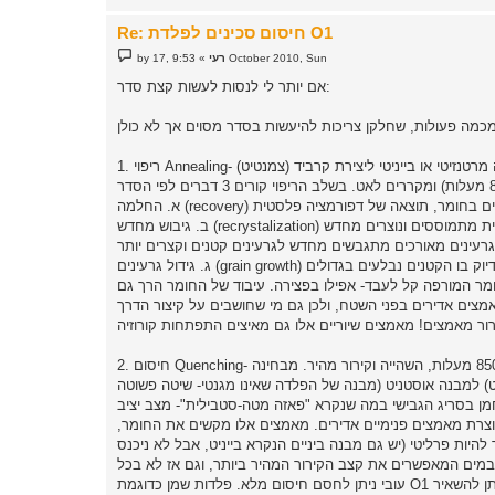
Re: חיסום סכינים לפלדת O1
P
9:53 ,17 October 2010, Sun
רעי
»
by
o
s
אם יותר לי לנסות לעשות קצת סדר:
t
1. ריפוי Annealing- פעולה שמטרתה להעביר הפלדה למבנה פרליטי רך. מבחינה גבישית זה אומר לשחרר אטומי פחמן ממבנה מרטנזיטי או בייניטי ליצירת קרביד (צמנטיט)
רמציה פלסטית מתמוססים ונוצרים מחדש
חומר המורפה קל לעבד- אפילו בפצירה. עיבוד של החומר הרך גם
צים אדירים בפני השטח, ולכן גם מי שחושבים על קיצור הדרך
2. חיסום Quenching- פעולה שמטרתה להעביר את הפלדה הפרליטית הרכה למבנה מרטנזיטי קשה ע"י חימום לסביבות 850-900 מעלות, השהייה וקירור מהיר. מבחינה
) למבנה אוסטניט (מבנה של הפלדה שאינו מגנטי- שיטה פשוטה
מן בסריג הגבישי במה שנקרא "פאזה מטה-סטבילית"- מצב יציב
יוצרת מאמצים פנימיים אדירים. מאמצים אלו מקשים את החומר,
יות פרליטי (יש גם מבנה ביניים הנקרא בייניט, אבל לא ניכנס
במים המאפשרים את קצב הקירור המהיר ביותר, וגם אז לא בכל
עובי ניתן לחסם חיסום מלא. פלדות שמן כדוגמת O1 המדוברת כאן ניתן לקרר בשמן ועדיין לחסם למלוא עומקן (ראו טבלאות של צליל למעלה), ופלדות אוויר ניתן להשאיר