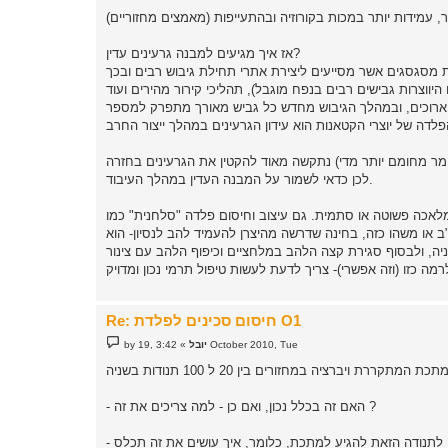
אז איך מגיעים למבנה גרעינים עדין?
דות מסגסגים אשר מסייעים ליצירת אתרי תחילת גיבוש רבים ובכך
ם ארוכים, ובמהלך הגיבוש מחדש כל גביש מאורך מתפרק למספר
לכן כדאי לשמור על המבנה העדין במהלך העיבוד.
פשוטה או סתמית. גם עיצוב וחיסום פלדה "סלחנית" כמו O1 דורש ידע
ב או משהו כזה, בחינה שדרשה מהיצרן להעמיד להב לנסיון- הוא
מר ואח"כ חיתוך עגבניה, ולבסוף סגירת קצה הלהב במלחציים וכיפוף הלהב עם צינור
Re: חיסום סכינים לפלדת O1
P
3:42 ,19 October 2010, Tue
יובל
»
by
o
s
t
- האם זה בכלל נכון, ואם כן - למה צריכים את זה ?