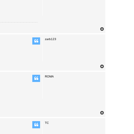
T
o
p
zarb123
T
o
p
ROMA
T
o
p
TC