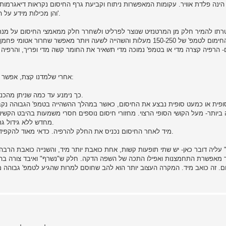
transformation והן מכילות מידע על הפאזה הנוצרת כפונקציה של קצב הקירור והטמפ'.
קושי.מבחינה גבישית החימום לטמפ' של 150-250 מעלות והשהייה לשעה ויותר מ
 הרפיה קצרה מדי או בטמפ' נמוכה מדי תשאיר את החומר קשה מדי ופריך, והרפיה ב
אחרי שלמדנו קצת, אפשר להבין גם את ההגיון של תהליך העיבוד הכולל עם הטיפול התרמי:
את החומר נתחיל לעבד במצב המורפה annealed. כך נימנע עד כמה שניתן מהכנסת מאמצים.
ופית או כמעט סופית נבצע את החיסום, כאשר במהלך ההשהייה בטמפ' הגבוהה נקב
ה ביותר- מעל הקושי הסופי הרצוי. מחזורי חיסום נוספים חסרי משמעות בהיבט הקש
מחדש ללא גידול גרעינים, והתגברות על עיוותים הנוצרים כתוצאה מהחיסום הראשון.
מיד לאחר החיסום נכניס את החלק להרפיה. כדאי מאוד להקפיד על תנאי ההרפיה, וניתן גם לעצור באמצע ולתת אח"כ עוד קצת.
 עליה דובר כאן- יש שתי תופעות קשות, אחת כואבת יותר מיד, והשנייה כואבת הרבה
בר מאפשרת התחמצנות ואפילו התכה של השפה הדקה. חלק ש"נשרף" ואיבד צורה בהת
ום. זה כואב מיד. המקרה העצוב יותר הוא להב שחוסם למרות שהגיע לטמפ' גבוהה מד