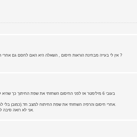
אין לי בעייה מבחינת הוראות חיסום , השאלה היא האם לחסם גם אחרי ההשחזה הראשונית או שהחיסום הראשון יחדור את כל עובי הלהב ?
כשאני עשיתי סכין מ-O1 בעובי 6 מילימטר אז לפני החיסום השחזתי את שפת החיתוך כך שהיא לא תשרף בחימום וגם שיהיה לי מינימום
אחרי חיסום והרפיה השחזתי את שפת החיתוח למצב חד.(כמובן בלי לחמם את הסכין בזמן ההשחזה)עשיתי פוליש ובזה ניגמרה העבודה.
אני לא רואה סיבה לחסם עוד הפעם ותקנו אותי עם אני טועה זה מחליש את המתכת.