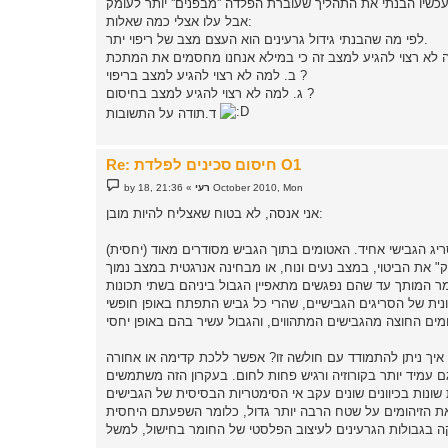
t
אבל עלו אצלי כמה שאלות:
לפי מה שהבנתי גידול גרעינים הוא העצם מצב של ריפוי יתר.
ב. למה לא רצוי להגיע למצב בריפוי ?
ג. למה לא רצוי להגיע למצב בחיסום ?
ד.תודה על התשובות
Re: חיסום סכינים לפלדת O1
P
21:36 ,18 October 2010, Mon
רעי
»
by
o
s
אני אנסה, לא בטוח שאצליח להיות מובן:
t
יג הגבישי אחיד. האטומים בתוך הגביש מסודרים מאוד (יחסית)
ונית של הסריגים הגבישיים, שהרי כל גביש התפתח באופן חופשי
 עמיד יותר בקורוזיה ורגיש פחות לחום. בעקרון הזה משתמשים
את הזיהומים על שטח הרבה יותר גדול, כלומר השפעתם היחסית