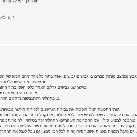
תודה לך רעי על מידע, עכשיו הבנתי את התהליך שעוברת הפלדה ''מבפנים'' יותר לעומק.
א. למה לא רצוי להגיע למצב זה כי במילא אנחנו מחסמים את המתכת ?
ש (ממצב מותך) נוצרים בו גבישים-גבישים, אשר בתוך כל אחד מהם הכיוון של הסר
ונמצאים, אם אפשר ל"סחבק" את הביטוי, במצב נעים ונוח, או מבחינה אנרגטית במצב נמוך.
כאשר שני גבישים גדלים האחד כלפי השני בתוך החומר המותך עד שהם נפגשים מתאפיין הגבול ביניהם בשתי תכונות:
א. יש בו אי-התאמה כיו
ב. בתהליך ההתגבשות נדחקים הזיהומים החוצה מהגבישים המתהווים, והגבול עשיר בהם באופן יחסי.
שתי התכונות האלו הופכות את גבולות הגרעינים לנקודות חולשה טבעיות. איך ניתן להתמודד עם חולשה זו? אפשר ללכת קדימה או אחורה:
פוך את כל החתיכה שלנו לגביש אחד ללא גבולות, אז נקבל חומר הרבה יותר חזק וגם
 נקטין עד כמה שאפשר את הגבישים- נוכל להינות מהטוב בשני העולמות: גם נפזר 