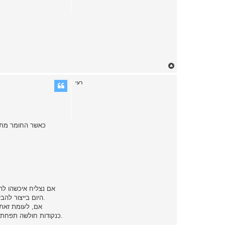
T
o
p
רעי
כאשר החומר מתגב
אם נצליח איכשהו לה
היום בייצור להבי טורבינה למנועי סילון. שני החסרונות העיקריים- התהליך יקר בטירוף, ולחומר תכונות שונות בכיוונים שונים עקב אי הסימטריות הבסיסית של הגבישים.
אם, לעומת זאת,
כנקודות חולשה תפחת, גם נקבל תכונות מכניות איזוטרופיות (שוות לכל הכיוונים), וגם נוכל לנצל את ההחלקה בגבולות הגרעינים לעיצוב הפלסטי של החומר בחישול, למשל.