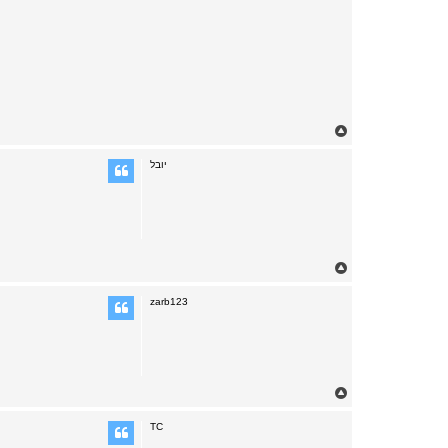
T
o
p
יובל
T
o
p
zarb123
T
o
p
TC