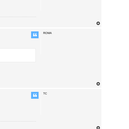
T
o
p
ROMA
T
o
p
TC
T