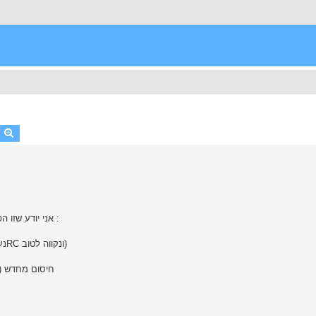
earch
Advanced search
אני יודע שזו הפלדה הכי בסיסית אבל בכל זאת רק כדי לוודא את סדר הפעולות :
1 - חיסום (נעשה בכרומת וכולל הרפייה בתקווה שאוכל להגיע ל61RC ונקווה לטוב)
3 - חיסום מחדש 