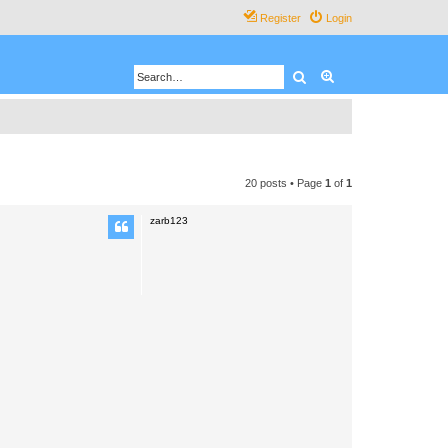
Register
Login
Search
Advanced search
20 posts • Page
1
of
1
zarb123