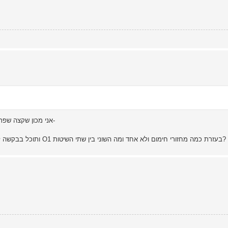
אני מכון שקצה שפת החיתוך תהיה דקה מידי ותשרף החימום כמו שקרה לדוגמא כאן-
ותוכל בבקשה להרחיב לגבי סעיף ב, איך אני יכול לשפר את התכונות של פלדת O1 בעזרת כמה מחזורי חימום ולא אחד ומה השוני בין שתי השיטות?