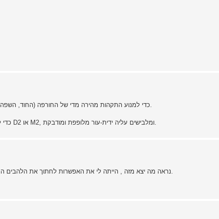
לחיתוך עורות משתמשים בלהבי HSS כדי למנוע התקהות מהירה מדי של החורפה (החוד, השפה המושחזת, שפת החיתוך).
כדי לקבל להב-חיתוך, בדרך-כלל משחיזים משורית היי-ספיד ממתכת D2 או M2, ומלבישים עליה ידית-עור מלופפת ומודבקת.
נראה מה יצא מזה , הייתה לי את האפשרות לחתוך את הלהבים הנותרים כי גם ככה נשאר מקום בחומר וזה מה שעניין אותי לעשות.