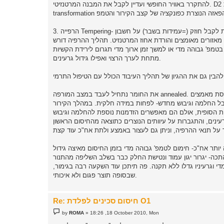
להתקרר באוויר החופשי ועדיין לקבל את המבנה המרטנזיטי. D2 הינה פלדת אוויר. עקומות המאפשרות ניתוח וקביעת גרף החיסום נקראות דיאגרמות TTT- time temperatre
3. הרפייה Tempering- תהליך שמטרתו להמיר חלק מן המרטנזיט שנוצר לפרליט ולשחרר חלק ממאמצי החיסום על מנת לקבל חוזק (=עמידות בשבר) על חשבון
אפשר שחרור אטומי פחמן מאזורים מאומצים והורדת אחוז המרטנזיט. תהליך ההרפיה דורש
טמפ' גבוהה מדי או למשך זמן ארוך מדי תגרום לירידת הקשיות
מתחת לערך הרצוי ואפילו גידול גרעינים.
ל החלמה וגיבוש מחדש- לפחות במידה חלקית. במהלך הקירור
יות הסופית, אולם הם מאפשרים הזדמנות נוספת להחלמה וגיבוש
 יותר אח"כ- חימום לטמפ' גבוהה מדי בזמן החיסום מאיצה גידול
כה- יגרור יגון עמוד ונטישת החלק כבר בשלב השליפה מהתנור
י וגרעיניו גדלו ללא תקנה. פה תיתכן עוד השקעה רבה בגימור,
שבסופה תוצר פגום ולא איכותי.
Re: חיסום סכינים לפלדת O1
P
by
ROMA
»
18:26 ,18 October 2010, Mon
o
s