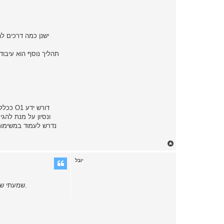
ישנן כמה דרכים לה
תהליך נוסף הוא עיבו
ככלל,
ונסיון על מנת להג
T
o
p
יובל
שמעתי שבחלק מתהליכים של חיסום תעשייתי, בעיקר של כלי עבודה וכלי-ירי, מעבירים את המתכת המתקררת ויברציה במחזורים בין 20 ל 100 תנודות בשניה.