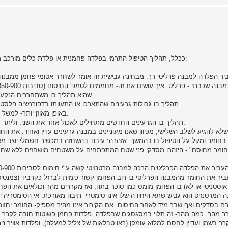
ככלל, תהליך הטיפול התרמי בפלדה פחמנית או פלדת כלים מורכב מכמה פעולות, שחלקן צריכות להיעשות בסדר מסוים אך לא כולן:
א. החלמה (recovery) שהיא תהליך בו משתחררים הנקעים בחומר, תוצאה של דפורמציה פלסטית.
ב. גיבוש מחדש (recrystalization) תהליך בו גבולות גרעינים שהתארכו או התעוותו בדפו
באופן מאוזן יותר- למשל גרעינים מאורכים מתגבשים מחדש לגרעינים קטנים וקצרים יותר.
ג. גידול גרעינים (grain growth) תהליך בו הגרעינים החדשים מתחילים לאכול אחד את השני, וליתר דיוק בו הקטנים נבלעים בגדולים.
לא להגיע לשלב השלישי, מכיוון שאנו מעוניינים במבנה גרעינים עדין ואחיד. את ה
חומר ומקל על הטיפול בו בהמשך. אזהרה: עיבוד בהשחזה במכשיר חשמלי יוצר מאמ
יר את החומר מהמבנה הפרליטי בו רוב הפחמן קשור כימית לברזל כקרביד (צמנטיט
וסטניטי או לא) בו הפחמן מומס כמו סוכר בתה, ואז מקררים מהר וכולאים את הפח
ה המרטנזיט הוא גביש שתא היחידה שלו אינו סימטרי- תיבה מאורכת. אי הסימטריה 
ם בסדקים ואף שבר מיד לאחר החיסום. אם הקירור אינו מהיר מספיק- החומר יחזור לה
קרר מהר. כמה מהר- זה תלוי במסגסגים שבפלדה. פלדות פחמן פשוטות חובה לקרר 