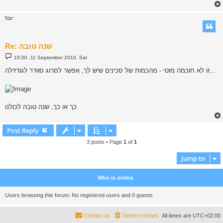
יובל
Re: שנה טובה
P
15:00 ,11 September 2010, Sat
o
s
זו לא חוכמה מוטי - מהכמות של סכינים שיש לך, אפשר לסרוג סוודר לגודזילה...
t
כך או כך, שנה טובה לכולנו
Post Reply
3 posts • Page
1
of
1
Jump to
Who is online
Users browsing this forum: No registered users and 0 guests
Contact us
Delete cookies
All times are
UTC+02:00