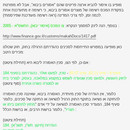
מופיע בו איסור להביא ארצה פריטים שהם "אסורים ביבוא", אבל לא מפורטת
בפקודת המכס רשימה של מוצרים אסורים ביבוא, כי רשימה זו מתעדכנת אחת
לכמה זמן, לפי צרכי המדינה (ראה רשימה מעודכנת שפירסמתי).
:
בנוסף, הנה לינק למסמך הנקרא:
צו המכס (איסור יבוא), התשס"א - 2005
http://www.finance.gov.il/customs/makahDocs/1417.pdf
כאן מופיעה במפורש התייחסות לסכינים כהגדרתם הרגילה בחוק, חוק שכולנו
מכירים היטב:
אם-כן, לפי הצו, סכין האסורה ליבוא היא (תחילת ציטוט) :
סעיף 8 - פרט 82.11, פרט 93.07
-
סכין, למעט אולר, כהגדרתם בסעיף 184
לחוק העונשין, ולמעט סכין שנועדה לשמש במקצוע במלאכה, בעסק, לצורכי בית
או למטרה כשרה אחרת
(סוף ציטוט)
כלומר, אין הגדרה של סכין מיוחדת, האסורה ביבוא, שאיננה סכין האסורה
להחזקה או נשיאה בתוקף החוק הרגיל לנשיאה או החזקה של סכינים, כלומר
סעיף 184, המגדיר סכין האסורה לנשיאה על ידי אדם "
מחוץ לתחום ביתו או
", כלומר ברשות הרבים, או ברשות הכלל :
חצריו
(תחילת ציטוט)
184. הגדרות (תיקון: תש"ן, תשנ"א)