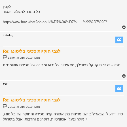
לקטין:
כל הנזכר למעלה - אסור
http://www.hov.what2do.co.il/%D7%94%D7% ... %99%D7%9F/
tutisdog
Re: לגבי חוקיות סכיני בליסונג
P
18:04 ,5 July 2010, Mon
o
s
יובל - יש לי תיקון קל בשבילך, יש איסור על יבוא ומכירה של סכינים אוטומטיות .
t
יובל
Re: לגבי חוקיות סכיני בליסונג
P
20:13 ,5 July 2010, Mon
o
s
סול, ידוע לי שבארה"ב ישנן מדינות בהן אסורה קניה מכירה והחזקה של בליסונג,
t
אולר ננעל, אוטומטיות, דוקרנים וחרבות, אבל בישראל ?