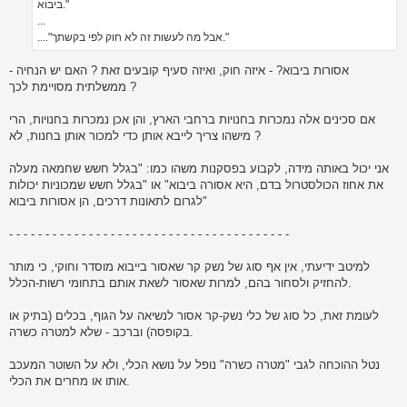
ביבוא."
...
...."אבל מה לעשות זה לא חוק לפי בקשתך."
- אסורות ביבוא? - איזה חוק, ואיזה סעיף קובעים זאת ? האם יש הנחיה
ממשלתית מסויימת לכך ?
אם סכינים אלה נמכרות בחנויות ברחבי הארץ, והן אכן נמכרות בחנויות, הרי
מישהו צריך לייבא אותן כדי למכור אותן בחנות, לא ?
אני יכול באותה מידה, לקבוע בפסקנות משהו כמו: "בגלל חשש שחמאה מעלה
את אחוז הכולסטרול בדם, היא אסורה ביבוא" או "בגלל חשש שמכוניות יכולות
לגרום לתאונות דרכים, הן אסורות ביבוא"
- - - - - - - - - - - - - - - - - - - - - - - - - - - - - - - - - - - - - - -
למיטב ידיעתי, אין אף סוג של נשק קר שאסור בייבוא מוסדר וחוקי, כי מותר
להחזיק ולסחור בהם, למרות שאסור לשאת אותם בתחומי רשות-הכלל.
לעומת זאת, כל סוג של כלי נשק-קר אסור לנשיאה על הגוף, בכלים (בתיק או
בקופסה) וברכב - שלא למטרה כשרה.
נטל ההוכחה לגבי "מטרה כשרה" נופל על נושא הכלי, ולא על השוטר המעכב
אותו או מחרים את הכלי.