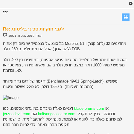
יובל
Re: לגבי חוקיות סכיני בליסונג
P
15:21 ,8 July 2010, Thu
o
s
בליסונג של בנצ'מייד יש כיום רק את ה Morpho, מהדגמים 32 (להב קצר) ו 51
t
(להב ארוך) אבל הם מתחילים ב 250 דולר FOB
דגמים ישנים יותר של בנצ'מייד הם כיום פריטי-אספנות, במחירים בין 400 דולר
משומש למעל 1000 דולר במצב חדש, תלוי בדגם ומאיזה סידרה, ממוספר או
לא, וכדומה.
דוגמה של דגם נדיר ומיוחד (Benchmade 49-01 Spring-Latch), משומש
(בתמונה העליונה), ב 1350 דולר, לא כולל משלוח וביטוח :
או
bladeforums.com
דגמים כאלה נמכרים במועדוני אספנים, כמו
, וכדומה - צריך להתקבל
balisongcollector.com
וגם
jerzeedevil.com
למועדונים כאלה כדי לקנות או למכור, ואינך יכול להתקבל מייד, כי ישנה מין
תקופת-מבחן באתר, כדי להיות חבר בהם.