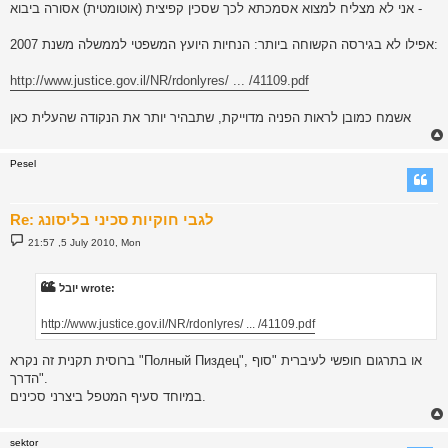
אני לא מצליח למצוא אסמכתא לכך שסכין קפיצית (אוטומטית) אסורה ביבוא -
אפילו לא בגירסה הקשוחה ביותר: הנחיות היועץ המשפטי לממשלה משנת 2007:
http://www.justice.gov.il/NR/rdonlyres/ ... /41109.pdf
אשמח כמובן לראות הפניה מדוייקת, שתבהיר יותר את הנקודה שהעלית כאן
Pesel
Re: לגבי חוקיות סכיני בליסונג
P
21:57 ,5 July 2010, Mon
o
s
t
יובל wrote:
http://www.justice.gov.il/NR/rdonlyres/ ... /41109.pdf
ברוסית תקנית זה נקרא "Полный Пиздец", או בתרגום חופשי לעיברית "סוף
הדרך".
במיוחד סעיף המטפל ביצרני סכינים.
sektor