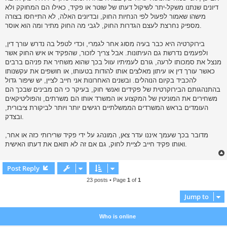
t
דיונים שנתנו משקל-יתר לשיקול דעתו של שוטר או פקיד, כאילו הם המחוקק ולא
מישהו שאמור לפעול לפי הנחיות החוק, ובדיונים האלה, לא התייחסו בצורה
מספיק נחרצת לעצם הגדרות החוק, לגבי מה החוק מתיר ומה הוא אוסר.
בירוקרטיה היא כבר בעיה מסוג אחר לגמרי, וכדי לטפל בה נדרש עורך דין,
ולפעמים נדרשת גם העיתונות. אבל צריך לזכור, שהפקיד או איש החוק אשר
מנצל את סמכותו לרעה, גורם לעמיתיו עוול בכך שהוא משחיר את פניהם ברבים
כאשר עורך דין או עיתון מאלצים אותו להודות בטעותו, או חושפים את עקשנותו
להכביד בקיום הנוהלים. ובשנים האחרונות אני חייב לציין, יש שיפור גדול
בהתנהגותם הבירוקרטית של פקידים ואנשי חוק, בעיקר כי הם מבינים שבכך הם
משחירים את המוניטין של המקצוע או המשרד אותו הם משרתים, והפוליטיקאים
העומדים בראש המשרדים הממשלתיים רגישים יותר ויותר לביקורת ציבורית,
ובצדק.
מדובר בכך שעמך איננו עדר צאן, המונהג על ידי פקיד שרירותי כזה או אחר,
ואותו פקיד חייב לציית לחוק, גם אם זה לא תואם את דעתו האישית.
Post Reply
23 posts • Page
1
of
1
Jump to
Who is online