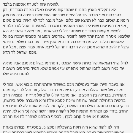
להוכיח שזה למטרת אספנות בלבד.
לא נתקלתי בארץ בחנויות שמחזיקות פריטים כאלה בצורה מסודרת, רק
בהברחות ואני מדבר עוד על הימים שברחוב העצמאות בחיפה היה את שוק
הימאים, שכיום כבר לא תמצא שם כלום. אבל מעבר לכך לא ראיתי בשום מקום
, אני את הפריטים שהיו לי רכשתי מאספנים ומכרתי לאספנים. אבל לא הצלחתי
למצוא מקומות מסודרים שאתה יכול לרכוש אחת , אני משער שהסיבה היא
שליבואן מסחרי הרבה יותר קשה להוכיח שפריטים מסוג זה ספציפי יימכרו בפועל
לאספנות בלבד. לעומת פריט כמו חרב או סכין צייד . אני בטוח שלאדם פרטי
שיצליח להוכיח שהוא אספן יהיה הרבה יותר קל לייבא אחת עבור עצמו, אבל עם
לך תדע.
מכס ישראל
להלן שתי דוגמאות של בעיות שעשו המכס , הסתיימו בשלום אומנם אבל מראה
עד כמה חשוב להבין שהחוק מתפרש ע"י אנשים שלא תמיד מייחסים חשיבות
לנוסח היבש שלו.
אני בעברי הייתי עובד בעמילות מכס באשדוד שהתמחתה ביבוא אישי, זכור לי
מקרה של אשה שעלתה ארצה, הביאה את הציוד שלה, וזה נפל לבדיקת מכס
אקראית, בבדיקה בין החפצים, ואני מדבר על 6 קו"ב של אריזות , נמצאה חרב
בריטית מתחילת המאה שהיתה שייכת לסבא שלה והיא הועברה אליה בירושה,
בודקי המכס התנהגו כאילו חרב העולם , לקח זמן לשכנע אותם לא להחרים את
החרב ביחד עם הצהרות חתומות של הלקוחה שזה ירושה שלה (כי היא לא היתה
אספנית או אפילו קרוב לכך) , לבסוף הצלחנו לשחרר לה את החרב .
היה לנו לקוח שהוא היה רוקח בהשכלתו ומקצועו, במסגרת עבודתו באחת
מהאוניברסיטאות בארץ. הוא קיבל תרומה מארגון כלשהוא לאוניברסיטה שבה