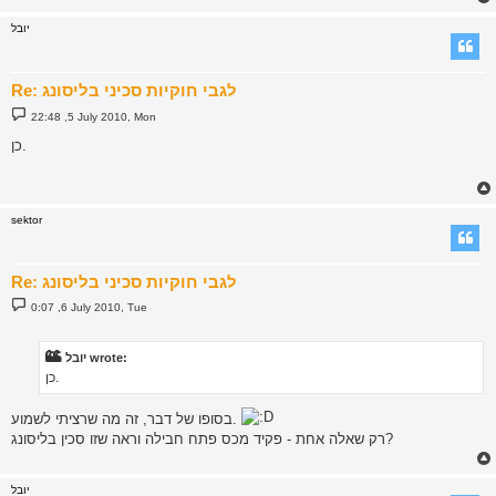
יובל
Re: לגבי חוקיות סכיני בליסונג
P
22:48 ,5 July 2010, Mon
o
s
כן.
t
sektor
Re: לגבי חוקיות סכיני בליסונג
P
0:07 ,6 July 2010, Tue
o
s
t
יובל wrote:
כן.
בסופו של דבר, זה מה שרציתי לשמוע.
רק שאלה אחת - פקיד מכס פתח חבילה וראה שזו סכין בליסונג?
יובל