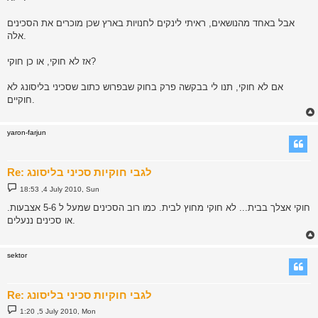
אבל באחד מהנושאים, ראיתי לינקים לחנויות בארץ שכן מוכרים את הסכינים
אלה.
אז לא חוקי, או כן חוקי?
אם לא חוקי, תנו לי בבקשה פרק בחוק שבפרוש כתוב שסכיני בליסונג לא
חוקיים.
yaron-farjun
Re: לגבי חוקיות סכיני בליסונג
P
18:53 ,4 July 2010, Sun
o
s
חוקי אצלך בבית... לא חוקי מחוץ לבית. כמו רוב הסכינים שמעל ל 5-6 אצבעות.
t
או סכינים ננעלים.
sektor
Re: לגבי חוקיות סכיני בליסונג
P
1:20 ,5 July 2010, Mon
o