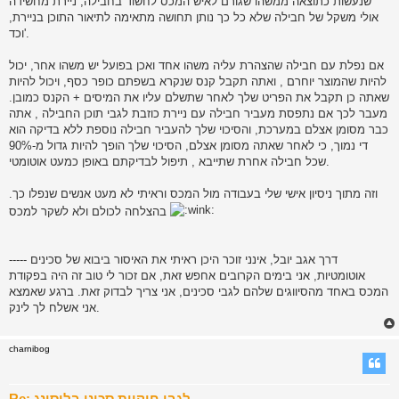
שנעשות כתוצאה ממשהו שגורם לאיש המכס לחשוד בחבילה, ניירת מחשידה
אולי משקל של חבילה שלא כל כך נותן תחושה מתאימה לתיאור התוכן בניירת,
וכד'.
אם נפלת עם חבילה שהצהרת עליה משהו אחד ואכן בפועל יש משהו אחר, יכול
להיות שהמוצר יוחרם , ואתה תקבל קנס שנקרא בשפתם כופר כסף, ויכול להיות
שאתה כן תקבל את הפריט שלך לאחר שתשלם עליו את המיסים + הקנס כמובן.
מעבר לכך אם נתפסת מעביר חבילה עם ניירת כוזבת לגבי תוכן החבילה , אתה
כבר מסומן אצלם במערכת, והסיכוי שלך להעביר חבילה נוספת ללא בדיקה הוא
די נמוך, כי לאחר שאתה מסומן אצלם, הסיכוי שלך הופך להיות גדול מ-90%
שכל חבילה אחרת שתייבא , תיפול לבדיקתם באופן כמעט אוטומטי.
וזה מתוך ניסיון אישי שלי בעבודה מול המכס וראיתי לא מעט אנשים שנפלו כך.
בהצלחה לכולם ולא לשקר למכס
----- דרך אגב יובל, אינני זוכר היכן ראיתי את האיסור ביבוא של סכינים
אוטומטיות, אני בימים הקרובים אחפש זאת, אם זכור לי טוב זה היה בפקודת
המכס באחד מהסיווגים שלהם לגבי סכינים, אני צריך לבדוק זאת. ברגע שאמצא
אני אשלח לך לינק.
charnibog
Re: לגבי חוקיות סכיני בליסונג