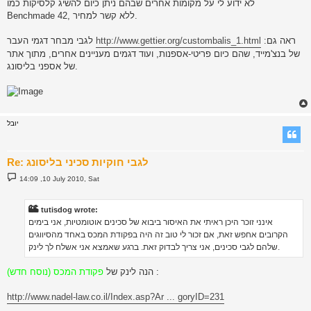
לא ידוע לי על מקומות אחרים שבהם ניתן כיום להשיג קלסיקות כמו
Benchmade 42, ללא קשר למחיר.
ראה גם:
http://www.gettier.org/custombalis_1.html
לגבי מבחר דגמי העבר
של בנצ'מייד, שהם כיום פריטי-אספנות, ועוד דגמים מעניינים אחרים, מתוך אתר
של אספני בליסונג.
יובל
Re: לגבי חוקיות סכיני בליסונג
P
14:09 ,10 July 2010, Sat
o
s
t
tutisdog wrote:
אינני זוכר היכן ראיתי את האיסור ביבוא של סכינים אוטומטיות, אני בימים
הקרובים אחפש זאת, אם זכור לי טוב זה היה בפקודת המכס באחד מהסיווגים
שלהם לגבי סכינים, אני צריך לבדוק זאת. ברגע שאמצא אני אשלח לך לינק.
:
הנה לינק של
פקודת המכס (נוסח חדש)
http://www.nadel-law.co.il/Index.asp?Ar ... goryID=231