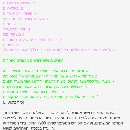
א. צעצועים מסוכנים
ב. בעלי-חיים
ג. פירות וירקות טריים
ד. נשק חם וציוד לחימה צבאי
ה. סמים
ו. חומר פורנוגרפי
ז. משחקי מזל
ח. גבינות, בשר ודגים שאינם משומרים
ט. בשמים
י. חל איסור על הכנסת טלפונים אלחוטיים בתדירות 900 מגה-הרץ ומעלה
הפריטים אשר דורשים אישורים מיוחדים:
א. וויטמינים - דרוש אישור משרד הבריאות, ומרשם רופא
ב. תרופות – דרוש אישור מהלקוח (רק במקרים של יבוא-אישי)
ג. מוצרי-עזר לכלי נשק (למשל, כוונות לרובה) - דרוש אישור משרד הפנים
ד. צעצועים בעלי ערך גבוה - דרוש אישור מכון התקנים
ה. זרעים - דרוש אישור משרד החקלאות
"
ו. טלפונים אלחוטיים, משדרים - דרוש אישור משרד התקשורת
(...סוף ציטוט)
רשימת המוצרים אשר אסורים ליבוא, או שהייבוא שלהם דורש רישוי מיוחד,
משתנה מעת לעת ועל-פי הנחיות הממשלה, היות והרשימה נקבעת לפי צרכי
המדינה המשתנים, ועל-פי הפירוש המשפטי שניתן ללשון החוק, בידי המשרד או
הוועדה בכנסת, האחראים לנושא.