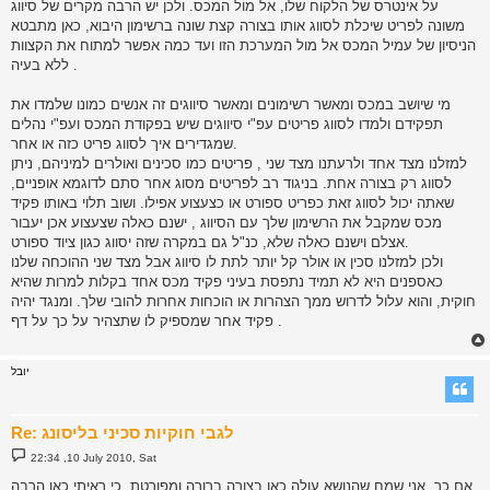
על אינטרס של הלקוח שלו, אל מול המכס. ולכן יש הרבה מקרים של סיווג
משונה לפריט שיכלת לסווג אותו בצורה קצת שונה ברשימון היבוא, כאן מתבטא
הניסיון של עמיל המכס אל מול המערכת הזו ועד כמה אפשר למתוח את הקצוות
ללא בעיה .
מי שיושב במכס ומאשר רשימונים ומאשר סיווגים זה אנשים כמונו שלמדו את
תפקידם ולמדו לסווג פריטים עפ"י סיווגים שיש בפקודת המכס ועפ"י נהלים
שמגדירים איך לסווג פריט כזה או אחר.
למזלנו מצד אחד ולרעתנו מצד שני , פריטים כמו סכינים ואולרים למיניהם, ניתן
לסווג רק בצורה אחת. בניגוד רב לפריטים מסוג אחר סתם לדוגמא אופניים,
שאתה יכול לסווג זאת כפריט ספורט או כצעצוע אפילו. ושוב תלוי באותו פקיד
מכס שמקבל את הרשימון שלך עם הסיווג , ישנם כאלה שצעצוע אכן יעבור
אצלם וישנם כאלה שלא, כנ"ל גם במקרה שזה יסווג כגון ציוד ספורט.
ולכן למזלנו סכין או אולר קל יותר לתת לו סיווג אבל מצד שני ההוכחה שלנו
כאספנים היא לא תמיד נתפסת בעיני פקיד מכס אחד בקלות למרות שהיא
חוקית, והוא עלול לדרוש ממך הצהרות או הוכחות אחרות להובי שלך. ומנגד יהיה
פקיד אחר שמספיק לו שתצהיר על כך על דף .
יובל
Re: לגבי חוקיות סכיני בליסונג
P
22:34 ,10 July 2010, Sat
o
s
אם כך, אני שמח שהנושא עולה כאן בצורה ברורה ומפורטת, כי ראיתי כאן הרבה