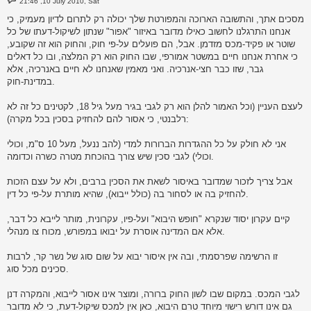
21:46 ,10 July 2010, Sat
o
s
מסכים אתך, והתשובה הארוכה והמפורטת שלך יכולה רק לתרום לדיון מעמיק, כי
t
אנחנו התרגלנו לחשוב כאילו מדובר באיזור "אפור" שנתון לשיקול-דעתו של כל
שוטר או פקיד-מכס מזדמן. אבל, הם פועלים על-פי חוק, והחוק הוא זה שקובע,
כי אחרת אנחנו חיים במשטר אמורפי, שבו החוק הוא רק המלצה, ובו כל דאלים
גבר, שזו כבר חצי-אנרכיה. ואני מאמין שאנחנו לא חיים באנרכיה, אלא
במדינת-חוק.
לעצם העניין (וכל האמור להלן הוא רק לגבי בגיר מעל גיל 18, לקטינים כל זה לא
רלבנטי, כי אסור להם להחזיק בסכין בכל מקרה):
אני לא חולק על כל ההגדרות הברורות למדי (להב ננעל, מעל 10 ס"מ, וכולי
וכולי) לגבי סכין שיש צורך בהוכחת מטרה כשרה וכדומה.
אבל צריך לזכור שמדובר באיסור לשאת את הסכין ברבים, ולא על עצם הזכות
להחזיק בה או לסחור בה (כולל ייבוא), שהיא מותרת על-פי כל דין.
קיים עקרון יסוד שנקרא "חופש היבוא" ועל-פיו, עקרונית, מותר לייבא כל דבר,
אלא אם המדינה אוסרת על יבואו במפורש, מכוח צו מנהלי.
זו הרשימה שפרסמתי, ובה אין איסור יבוא על שום סוג של נשר קר, לרבות
סכינים מכל סוג.
לגבי המכס. במקום שבו לשון החוק ברורה, ומוצר אינו אסור לייבוא, והמקרה דנן
גם אינו דורש רישוי מיוחד טרם היבוא, כאן אין למכס שיקול-דעת, כי לא מדובר