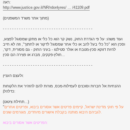
ראה:
http://www.justice.gov.il/NR/rdonlyres/ ... /41109.pdf
(מתוך אתר משרד המשפטים)
- - - - - - - - - - - - - - - - - - - - - - - - - - - - - - - - - - - - - - -
ועוד משהו: על פי הגדרת החוק, נשק קר הוא כל כלי או מתקן שמסוגל לפצוע,
וסכין הוא "כל כלי בעל להב או כלי אחר שמסוגל לדקור או לחתוך", וזה לא חייב
להיות דווקא סכין-מטבח או אולר סטילטו - בעיני החוק - גם מסורית, דקר,
חולץ-פקקים, מברג או פצירה הם סכין...
- - - - - - - - - - - - - - - - - - - - - - - - - - - - - - - - - - - - - - -
ולעצם העניין:
ההנחיות אל חברות וסוכנים לעמילות-מכס, מורות להם להזהיר את הלקוחות
כדלהלן:
(תחילת ציטוט...)
על פי חוקי מדינת ישראל, קיימים פריטים אשר אסורים ביבוא, ופריטים אחרים
"
לגביהם היבוא מותנה בקבלת אישורים מיוחדים, מגורמים שונים.
הפריטים אשר אסורים ביבוא: