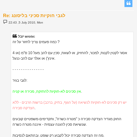
Re: לגבי חוקיות סכיני בליסונג
P
22:43 ,5 July 2010, Mon
o
s
t
יובל wrote:
כמה פעמים צריך לחזור על זה ?
אסור לקטין לקנות, למכור, להחזיק, או לשאת, סכין עם להב מעל 10 ס"מ (או 4
אינץ') או אולר עם להב-ננעל.
- - - - - - - - - - - - - - -
לגבי בגיר:
.
אין סכינים לא-חוקיות להחזקה, מכירה או קניה
יש רק סכינים לא-חוקיות לנשיאה (על הגוף, בתיק, ברכב) ברשות הרבים - ללא
.
הצדקה סבירה
החוק מגדיר הצדקה סבירה כ "מטרה כשרה", ותקדימים-משפטיים קובעים
שנשיאת סכין להגנה עצמית - איננה מטרה כשרה.
מה זה הצדקה סבירה יכול לקבוע רק שופט, ובהתאם לנסיבות.