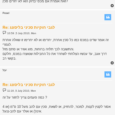
זאת אומרת אם מכס יבדוק הוא לא יחרים סכין?
Pesel
Re: לגבי חוקיות סכיני בליסונג
P
10:59 ,5 July 2010, Mon
o
s
זה אומר שדינו במכס כמו כל סכין אחרת, יחרימו או לא יחרימו זו שאלה אחרת
t
לגמרי.
והתשובה לכך תלויה ברוחות, מזג אוויר או סתם מזל.
דרך אגב, עד עכשיו הצלחתי לשחרר את כל החבילות שנאצרו במכס, חלקם
בקושי רב.
יובל
Re: לגבי חוקיות סכיני בליסונג
P
11:16 ,5 July 2010, Mon
o
s
כמה פעמים צריך לחזור על זה ?
t
אסור לקטין לקנות, למכור, להחזיק, או לשאת, סכין עם להב מעל 10 ס"מ (או 4
אינץ') או אולר עם להב-ננעל.