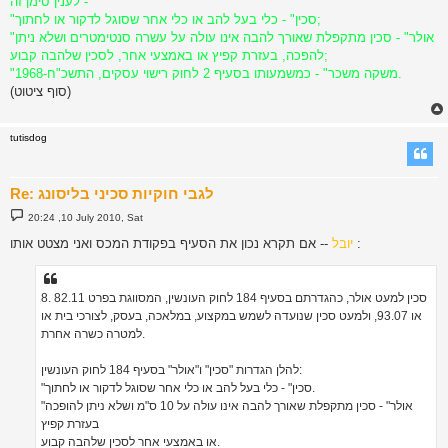
לענין סימן זה -
"סכין" - כלי בעל להב או כלי אחר שסוגל לדקור או לחתוך;
"אולר" - סכין מתקפלת שאורך להבה אינו עולה על עשרה סנטימטרים ושלא ניתן
להפכה, בעזרת קפיץ או באמצעי אחר, לסכין שלהבה קבוע;
"משקה משכר" - כמשמעותו בסעיף 2 לחוק רישוי עסקים, התשכ"ח-1968.
(סוף ציטוט)
tutisdog
Re: לגבי חוקיות סכיני בליסונג
P
20:24 ,10 July 2010, Sat
o
s
-- אם תקרא נכון את הסעיף בפקודת המכס ואני מצטט אותו :
יובל
t
8. סכין למעט אולר, כהגדרתם בסעיף 184 לחוק העונשין, המסווגת בפרט 82.11
או 93.07, ולמעט סכין שנועדה לשמש במקצוע, במלאכה, בעסק, לצורכי בית או
למטרה כשרה אחרת.
להלן הגדרות "סכין" ו"אולר" בסעיף 184 לחוק העונשין:
"סכין" - כלי בעל להב או כלי אחר שסוגל לדקור או לחתוך.
"אולר" - סכין מתקפלת שאורך להבה אינו עולה על 10 ס"מ ושלא ניתן להופכה
בעזרת קפיץ
או באמצעי אחר לסכין שלהבה קבוע.