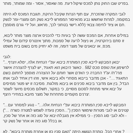
בפריט שבו החוק נותן למכס שיקול-דעת. מה שאסור, אסור - ומה שמותר, מותר.
לגבי המקרה שהזכרת, עם תוף הנרות שקיבל הרוקח, תגובת המוכס לא היתה
במקומה, למרות שחששו נבע מהאיסור המפורש לייבא נשק חם ומוצרי-עזר לנשק
חם או ציוד לחימה צבאי (ללא רישוי בטחוני לכך, מראש, ועל ידי גורם מוסמך).
במילים אחרות, אם המכס עושה לך בעיות כדי להכניס ארצה מוצר מותר ליבוא,
זו סתם בירוקרטיה, או ניצול לרעה של סמכות, מתוך אינטרס קידום של עמילי
מכס, או יבואנים של מוצר דומה, וזה לא יחזיק מים בשום בית משפט.
לגבי:
"...יבואן המבקש לייבא סכין המותרת ביבוא עפ"י הנחיות אלה, ימלא ויצרף
לרשימון את טופס מכס 582 . כאשר היבואן הוא תאגיד, יש לצרף להצהרה אישור
מרו"ח/ עו"ד החברה כי האדם אשר חותם על ההצהרה מוסמך לחתום בשם
התאגיד...."
- אכן מדובר בייבוא מסחרי ולא ביבוא אישי, וזהו דין אחיד לגבי אותו
הבדל, בין אם מדובר ביבוא סכינים או ביבוא מזלגות. מסיבה זו יש פטור ממיסים
על יבוא אישי מתחת לסכום מסויים, כי במקור, תשלום מכסים מיועד לשמר
יצרנים מקומיים מתחרות של מוצר מיובא במחירי היצף.
"...המבקש לייבא סכין המותרת ביבוא עפ"י הנחיות אלה..."
- נוגע למסחר עם
קטינים או לגבי מטרות שימושי הסכין ("...הסכין נועדה לשמש למטרה כשרה ...")
- ולא לגבי סוג הסכין - כי ממילא אין מגבלת-יבוא על סוג כזה או אחר של סכין,
או בכלל סוג כזה או אחר של נשק קר.
אחרי הכל, כותרת הנושא היתה "האם סכין כזו או אחרת מותרת ביבוא", לא ?