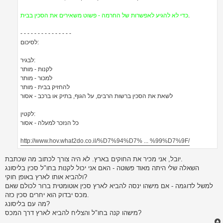
.
כדי לא להגיע לאפשרות של החרמה - פשוט משאירים את הסכין בבית
- - - - - - - - - - - - - - -
לסיכום:
לבגיר:
לקנות - מותר
למכור - מותר
להחזיק בבית - מותר
לשאת את הסכין ברשות הרבים, על הגוף, בתיק או ברכב - אסור
לקטין:
כל הנזכר למעלה - אסור
http://www.hov.what2do.co.il/%D7%94%D7% ... %99%D7%9F/
יובל, אני מכיר את החוקים בארץ. לא היה צורך לכתוב מה שכתבת.
השאלה שלי היתה מאוד פשוטה - האם אני יכול לקנות בחו"ל סכין בליסונג
ולהביא אותו לארץ באופן חוקי?
למשל לדוגמה - אם מישהו ינסה להביא לארץ סכין אוטומטית ברור לכולם שאם
מכס יבדוק הוא יחרים סכין כזה.
מה עם בליסונג?
מישהו קנה בחו"ל והצליח להביא לארץ דרך המכס?