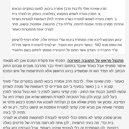
סכין שאינה אולר (לרבות חרב) אסורה ביבוא, למעט במקרים הבאים:
א. הסכין נועדה לשמש במקצוע ,במלאכה, בעסק, או לצורכי בית.
ב. הסכין נועדה לשמש למטרה כשרה אחרת. להלן דוגמאות למטרות כשרות
אחרות: ספורט (סייף, אמנות לחימה, צלילה וכד'), מחנאות, אספנות, קישוט, סחר
לצורכי אחת מהמטרות כאמור.
יבואן המבקש לייבא סכין המותרת ביבוא עפ"י הנחיות אלה, ימלא ויצרף לרשימון
את טופס מכס 582 . כאשר היבואן הוא תאגיד, יש לצרף להצהרה אישור מרו"ח/
עו"ד החברה כי האדם אשר חותם על ההצהרה מוסמך לחתום בשם התאגיד.
מתנצל מראש על התגובה הארוכה
. הפכתי את פקודת המכס ואכן לא מצאתי
איסור ספציפי אבל כאחד שעבד בתחום ראיתי כבר מהרבה מצבים שבהם החוק
הכתוב לא תמיד הוא זה שמשפיע ברגע הראשון אלא ההתרשמות של איש המכס
.
כאמור - סכין שאינה אולר, לרבות חרב אסורה ביבוא למעט במקרים עפ"י סעיף
קטן א + ב ( כאשר בסעיף ב' הם מגדירים לך דוגמאות של מטרה כשרה).
עכשיו למיטב הבנתי את החוק - סכין קפיצי נחשב לסכין כי הוא ננעל ונהפך לסכין
בעל להב קבוע ולכן נטל ההוכחה למטרת השימוש שהיא אכן כשרה היא על
המייבא, ומכאן אני מסיק שאלא אם כן הצלחת לשכנע את המכס כיבואן פרטי או
מסחרי שאתה אכן מביא סכין קפיצי למטרת אספנות או קישוט בלבד, רק אז לא
תהיה לך בעיה.
מכיוון שסכין קפיצי לא נתפס ככלי לגיטימי לעבודה למחנאות ספורט או לצורכי
בית וכד', וזה בעיני הרשויות , לכן אתה לא רואה מכירה של פריטים כאלה
בחנויות. לנו האספנים זה כלי לגיטימי שיהיה באוסף, אבל העבודה היא עלינו