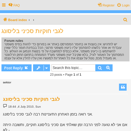
FAQ
Register
Login
S
Board index
e
לגבי חוקיות סכיני בליסונג
a
Forum rules
r
יש להדגיש: אין בעצות או בחומר המפורסם באתר או בפורום כדי להוות בסיס משפטי
c
עובדתי או אחר כלשהו להסתמך עליו כיעוץ משפטי פרטני; הכל בבחינת חומר כללי שאין
להשתמש בו כיעוץ משפטי, אלא כבסיס למחשבה על פי בקשת הנמען או הגולש. כל
h
המסתמך על האמור לעיל, בלא שקיבל יעוץ משפטי מעו"ד המומחה בתחום החוק הרלוונטי
או מעמיל מכס, נוטל על עצמו את כל האחריות למעשיו ואין עליו להלין אלא על עצמו.
Search
Advanced s
Post Reply
23 posts • Page
1
of
1
sektor
לגבי חוקיות סכיני בליסונג
P
18:44 ,4 July 2010, Sun
o
s
אני רואה בזמן האחרון התעניינות רבה לגבי סכיני בליסונג.
t
אם אני לא טועה לפני הרבה זמן שאלתי אם סכיני בליסונג חוקיים, ותשובה היתה
- לא.