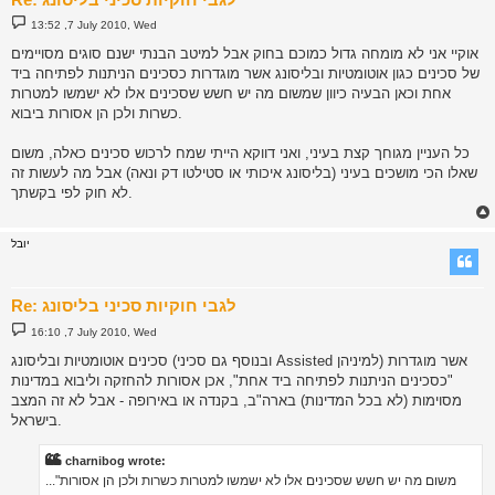
P
13:52 ,7 July 2010, Wed
o
s
אוקיי אני לא מומחה גדול כמוכם בחוק אבל למיטב הבנתי ישנם סוגים מסויימים
t
של סכינים כגון אוטומטיות ובליסונג אשר מוגדרות כסכינים הניתנות לפתיחה ביד
אחת וכאן הבעיה כיוון שמשום מה יש חשש שסכינים אלו לא ישמשו למטרות
כשרות ולכן הן אסורות ביבוא.
כל העניין מגוחך קצת בעיני, ואני דווקא הייתי שמח לרכוש סכינים כאלה, משום
שאלו הכי מושכים בעיני (בליסונג איכותי או סטילטו דק ונאה) אבל מה לעשות זה
לא חוק לפי בקשתך.
יובל
Re: לגבי חוקיות סכיני בליסונג
P
16:10 ,7 July 2010, Wed
o
s
סכינים אוטומטיות ובליסונג (ובנוסף גם סכיני Assisted למיניהן) אשר מוגדרות
t
"כסכינים הניתנות לפתיחה ביד אחת", אכן אסורות להחזקה וליבוא במדינות
מסוימות (לא בכל המדינות) בארה"ב, בקנדה או באירופה - אבל לא זה המצב
בישראל.
charnibog wrote:
..."משום מה יש חשש שסכינים אלו לא ישמשו למטרות כשרות ולכן הן אסורות