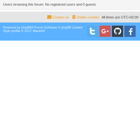
Users browsing this forum: No registered users and 0 guests
Contact us
Delete cookies
All times are
UTC+02:00
Powered by
phpBB
® Forum Software © phpBB Limited
Style proflat © 2017
Mazeltof