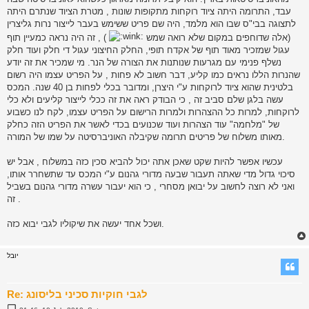
עבד, התרומה היתה ציוד רוקחות מתקופות שונות , מטרת הציוד שנתרם היתה
לתצוגה בבי"ס שבו הוא מלמד, היה שם פריט ששימש בעבר לייצור נרות גליצרין
(אלה שדוחפים במקום שלא רואה שמש
) , זה היה נראה כמעיין תוף
עגול שמזכיר מאוד תוף של אקדח תופי, החלק החיצוני עגול די חלק ועוד חלק
נשלף פנימי עם מגרעות שנותנות את הצורה של הנר. מי שמכיר את זה יודע
שהנרות הללו נראים כמו קליע, דבר חשוב לא פחות , על הפריט עצמו היה רשום
בלטינית שהוא ציוד לרוקחות ע"י היצרן, ומדובר בכלי לפחות בן 40 שנה. המכס
עשה בלגן שלם סביב זה , כי הבודק ראה את זה ככלי לייצור קליעים ולא כלי
לרוקחות, למרות כל ההצהרות ולמרות הרישום על הפריט עצמו, לקח לנו כשבוע
של "מלחמה" עוד הצהרות ועוד שכנועים בכדי לאשר את הפריט הזה כחלק
מאותו משלוח של פריטים תרומה שקיבלה האוניברסיטה על שמו של המורה.
עכשיו אפשר להיות שקט שאכן אתה יכול להביא סכין כזה במשלוח , אבל יש
סיכוי גדול מדי שאתה תעבור שבעה מדורי גהנום ע"י המכס עד שתשחרר אותו,
ואני לא רוצה לחשוב על יבואן מסחרי , כי הוא יעבור עשרה מדורי גהנום בשביל
זה .
ושכל אחד יעשה את שיקוליו לגבי יבוא כזה.
יובל
Re: לגבי חוקיות סכיני בליסונג
P