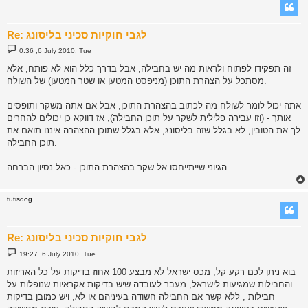
Re: לגבי חוקיות סכיני בליסונג
P
0:36 ,6 July 2010, Tue
o
s
זה תפקידו לפתוח ולראות מה יש בחבילה, אבל בדרך כלל הוא לא פותח, אלא
t
מסתכל על הצהרת התוכן (מניפסט המטען או שטר המטען) של השולח.
אתה יכול לומר לשולח מה לכתוב בהצהרת התוכן, אבל אם אתה משקר ותופסים
אותך - (וזו עבירה פלילית לשקר על תוכן החבילה), אז דווקא כן יכולים להחרים
לך את הטובין, לא בגלל שזה בליסונג, אלא בגלל שתוכן ההצהרה איננו תואם את
תוכן החבילה.
הגיוני שייתייחסו אל שקר בהצהרת התוכן - כאל נסיון הברחה.
tutisdog
Re: לגבי חוקיות סכיני בליסונג
P
19:27 ,6 July 2010, Tue
o
s
בוא ניתן לכם רקע קל, מכס ישראל לא מבצע 100 אחוז בדיקות על כל האריזות
t
והחבילות שמגיעות לישראל, מעבר לעובדה שיש בדיקות אקראיות שנופלות על
חבילות , ללא קשר אם החבילה חשודה בעיניהם או לא, ויש כמובן בדיקות