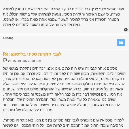
ועוד משהו: אינני צריך כלל להוכיח לפקיד המכס, שאני מייבא את הסכין למטרה
כשרה, כי עצם האיסור והגדרת הסכין, נוגעת לנשיאתו עליי ברשות הכלל. את
המטרה הכשרה אני צריך להוכיח לשוטר שמצא אחת כזאת בכליי, או לשופט,
באם אני מערער על זכותו השוטר להחרים לי אותה.
tutisdog
Re: לגבי חוקיות סכיני בליסונג
P
22:15 ,10 July 2010, Sat
o
s
מסכים איתך לגבי זה שיש חוק כתוב ,אכן אינני זוכר היכן נתקלתי בנושא של
t
האיסור לגבי הקפיציות, מכיוון שזה היה לפני זמן די רב , לא זכרתי אם אכן זה היה
בפקודת המכס , למזלי ומזלנו האספנים אכן לא רשום הגבלה ספציפית למוצר ,
הבעיה היא שהניסוח בחלקו משאיר מקום לעמימות, וכאן הבעיה היא כאשר אלה
שאמונים על אכיפת החוק, ברגע הראשון של ההתקלות מולם הם אלה שנותנים
את הטון , אם וכאשר דבר כזה מועבר הלאה לדיון משפטי זה כבר סיפור אחר ,
ששם כפי שאמרת כל עוד עשית משהו עפ"י ההגדרה החוקית שלו והצלחת
להוכיח את טענותיך , זה לא יתפוס מים בבית משפט. אבל אנחנו בעצם יותר
מדברים על התכלס של היום יום.
לעמילי מכס אין שום אינטרס לגבי יבוא מסויים בין אם הוא יבוא אישי או מסחרי,
מהסיבה שעפ"י החוק עמיל המכס חייב להיות אמון על חוקי המכס, וגם לשמור