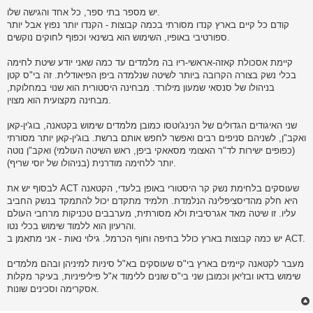
s
יש מספר בתי ספר, כל אחד והגישה שלו.
t
קודם כל קיים בארץ קנדו מסורתי בכמה קבוצות - הקנדו יותר נפוץ אבל יותר
ספורטיבי באופיו, השימוש הוא בשינאי וכפוף לחוקים נוקשים.
קיימת אסכולת קאזה-אראשי-ריו בה מלמדים עד כמה שאני יודע שיטת לחימה
בכלי נשק בצורה הקרובה ביותר לשיטה שנלמדה ביפן הפיאודלית. זה בי"ס קטן
בניהולו של סנסאי שמעון מילורד. מבחינה היסטורית הוא שנוי במחלוקת,
מבחינה מקצועית הוא מצוין.
שני האיגודים הגדולים של הנינג'וטסו כמובן מלמדים שימוש בקטאנה, בוג'ין-קאן
ואקב"ן, לשניהם סניפים רבים ואפשר לחפש אותם ברשת. בוג'ין-קאן יותר מסורתי
(כפופים ישירות לד"ר האצומי מסאאקי ביפן, ראש השיטה העולמי) ואקב"ן נוטה
יותר ללחימה מודרנית (בניהולו של יוסי שריף).
לבסוף יש את ACT שעוסקים בלחימת נשק קר היסטורי באופן בלעדי, הקטאנה
היא חלק מהדיסציפלינה הנלמדת. תלמיד מתקדם יכול להתמקד בנשק החביב
עליו. זו שיטה מאד אגרסיבית ולא מסורתית, מערבבים טכניקות מרחבי העולם
והרעיון הוא ללמוד שימוש בכלי נטו.
יש כמה קבוצות בארץ כולל בחיפה וחוף הכרמל. גילוי נאות - אני מתאמן ב ACT.
מעבר לקטאנה קיימים בארץ בי"ס שעוסקים בא"ל סיניות למיניהן ובהם מלמדים
שימוש בדאו ובז'יאן וכמובן שני בי"ס שונים ללימוד א"ל פיליפיניות, בעיקר מקלות
אסקרימה וסכינים שונות.