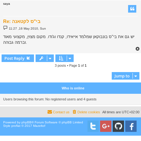
saya
Re: בי"ס לקטאנה
P
11:27 ,16 May 2010, Sun
o
s
יש גם את בי"ס בונבוקאן שמלמד אייאידו, קנדו וג'ודו. מקום מצוין, מקצועי מאוד
t
וברמה גבוהה.
Post Reply
3 posts • Page
1
of
1
Jump to
Who is online
Users browsing this forum: No registered users and 4 guests
Contact us
Delete cookies
All times are
UTC+02:00
Powered by
phpBB
® Forum Software © phpBB Limited
Style proflat © 2017
Mazeltof