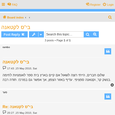
FAQ
Register
Login
S
Board index
e
בי"ס לקטאנה
a
Search
Advanced s
Post Reply
r
3 posts • Page
1
of
1
c
rambo
h
בי"ס לקטאנה
P
17:43 ,15 May 2010, Sat
o
s
שלום חברים, הייתי רוצה לשאול אם קיים בארץ בית ספר לאומנויות לחימה
t
בנשק קר, וקטאנה ספציפי. עדיף באזור הצפון, אך אפשר גם במרכז. תודה רבה.
סער
Re: בי"ס לקטאנה
P
20:27 ,15 May 2010, Sat
o