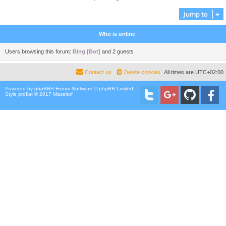
Jump to
Who is online
Users browsing this forum:
Bing [Bot]
and 2 guests
Contact us
Delete cookies
All times are
UTC+02:00
Powered by
phpBB
® Forum Software © phpBB Limited
Style proflat © 2017
Mazeltof