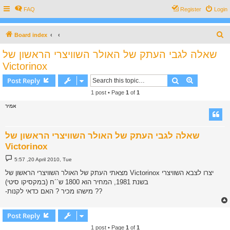
FAQ
Register
Login
S
Board index
e
שאלה לגבי העתק של האולר השוויצרי הראשון של
a
Victorinox
r
Search
Advanced s
Post Reply
c
1 post • Page
1
of
1
h
אמיר
שאלה לגבי העתק של האולר השוויצרי הראשון של
Victorinox
P
5:57 ,20 April 2010, Tue
o
s
מצאתי העתק של האולר השוויצרי הראשון של Victorinox יצרו לצבא השוויצרי
t
בשנת 1981, המחיר הוא 1800 ש´´ח (במקסיקו סיטי)
-מישהו מכיר ? האם כדאי לקנות ??
Post Reply
1 post • Page
1
of
1