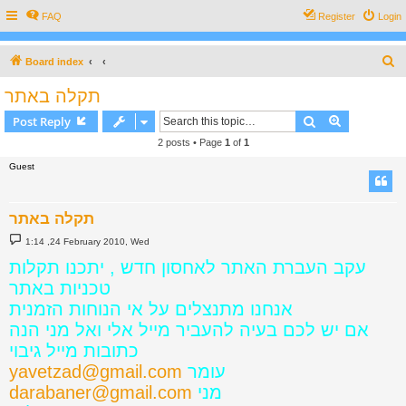
FAQ
Register
Login
S
Board index
e
תקלה באתר
a
Search
Advanced s
Post Reply
r
2 posts • Page
1
of
1
c
Guest
h
תקלה באתר
P
1:14 ,24 February 2010, Wed
o
s
עקב העברת האתר לאחסון חדש , יתכנו תקלות
t
טכניות באתר
אנחנו מתנצלים על אי הנוחות הזמנית
אם יש לכם בעיה להעביר מייל אלי ואל מני הנה
כתובות מייל גיבוי
yavetzad@gmail.com
עומר
darabaner@gmail.com
מני