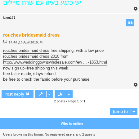
יש כרגע בעיה עם שרת מיילים
laien171
rouches bridesmaid dress
P
14:44 ,16 April 2010, Fri
o
s
rouches bridesmaid dress
free shipping, with a low price
t
rouches bridesmaid dress 2010
from
http://www.weddinggownswholesale.com/ew ... -1863.html
now sign up=free shipping this week.
free tailor-made,7days refund
be free to check the fabric before your purchase
Post Reply
2 posts • Page
1
of
1
Jump to
Who is online
Users browsing this forum: No registered users and 2 guests