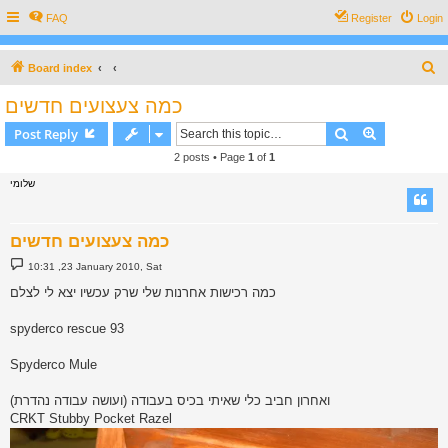
FAQ
Register
Login
S
Board index
e
כמה צעצועים חדשים
a
Search
Advanced s
Post Reply
r
2 posts • Page
1
of
1
c
שלומי
h
כמה צעצועים חדשים
P
10:31 ,23 January 2010, Sat
o
s
כמה רכישות אחרנות שלי שרק עכשיו יצא לי לצלם
t
spyderco rescue 93
Spyderco Mule
ואחרון חביב כלי שאיתי בכיס בעבודה (ועושה עבודה נהדרת)
CRKT Stubby Pocket Razel