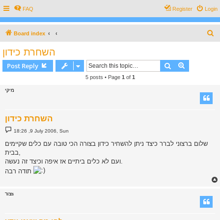
FAQ
Register
Login
S
Board index
e
השחרת כידון
a
Search
Advanced s
Post Reply
r
5 posts • Page
1
of
1
c
מיקי
h
השחרת כידון
P
18:26 ,9 July 2006, Sun
o
s
שלום ברצוני לברר כיצד ניתן להשחיר כידון בצורה הכי טובה עם כלים שקיימים
t
בבית,
ועם לא כלים ביתיים אז איפה וכיצד זה נעשה.
תודה רבה
צורs