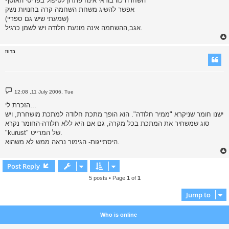
השחרה כזו בודאי אינה פתרון לטיפול בפריטי האוסף
אפשר להשיג משחת השחמה קרה בחנויות נשק
(שמעתי שיש גם ספריי)
אגב,ההשחמה אינה מונעת חלודה ויש לשמן כרגיל.
ברווז
P
12:08 ,11 July 2006, Tue
o
s
הזכרת לי...
t
ישנו חומר שניקרא "ממיר חלודה". הוא הופך מתכת חלודה למתכת מושחרת, ויש
סוג שמשחיר את המתכת בכל מקרה, גם אם היא ללא חלודה-החומר נקרא
"kurust" של המרייט.
היסתייגות- הגימור נראה ממש לא משהוא.
Post Reply
5 posts • Page
1
of
1
Jump to
Who is online