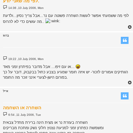
לפי מה שאני יודע.
P
14:36 ,10 July 2006, Mon
o
s
לפי מה ששמעתי אפשר לעשות השחרה פשוטה עם נר...אבל צריך נסיון...ולדעת
t
מה עושים כדי לא להרוס..
ברווז
P
19:22 ,10 July 2006, Mon
o
s
או עם זיפו... אבל מדובר בפיתרון זמני מאד...
t
הוותיקים אמורים לזכור- יש איזה חומר שמגיע בצבע כחול בבקבוק, דובר על כך
בפורום הישן-לצערי אינני זוכר מה החומר.
אייל
השחרה או השחמה
P
6:54 ,11 July 2006, Tue
o
s
השחרה בעזרת נר או מצית הינה ברירת מחדל צבאית
t
ומשמשת כפתרון זמני למניעת נצנוץ חלקי נשק ומתכת מבריקים