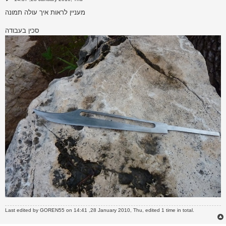
o
s
מעניין לראות איך עולה תמונה
t
סכין בעבודה
Last edited by
GOREN55
on 14:41 ,28 January 2010, Thu, edited 1 time in total.