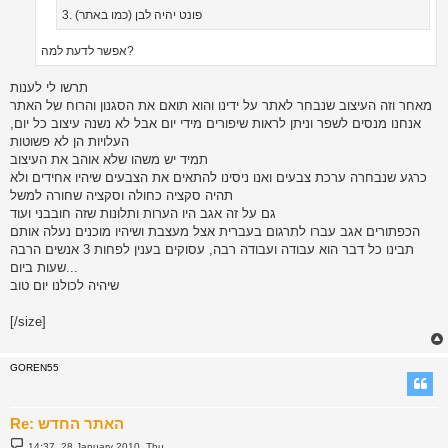
3. פונט יהיה לבן (כמו באתר)
אפשר לדעת למה?
תרשו לי לענות
מאחר וזה העיצוב שנבחר לאתר על ידינו והוא תואם את הסגנון והרוח של האתר
אנחנו מנסים לשפר וניתן לראות שיפורים מידי יום אבל לא נשנה עיצוב כל יום,
העלויות הן לא פשוטות
תמיד יש משהו שלא אוהב את העיצוב
כרגע שנבחרה ערכת צבעים ואנו ניסינו להתאים את הצבעים שיהיו אחידים ולא
תהיה סקציה כחולה וסקציה שחורה למשל
גם על זה אגב היו הערות ותלונות שזה חובבני ועוד
הכפתורים אגב עברו לתרגום בעברית אצל מעצבת ושיהיו מוכנים נעלה אותם
תבינו כל דבר הוא עבודה ועבודה רבה, עסוקים בענין לפחות 3 אנשים הרבה
שעות ביום...
שיהיה לכולנו יום טוב
[/size]
GOREN55
Re: האתר החדש
P
14:37 ,28 January 2010, Thu