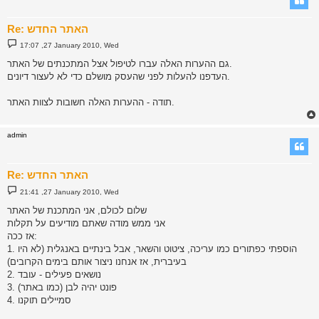
Re: האתר החדש
P
17:07 ,27 January 2010, Wed
o
s
גם ההערות האלה עברו לטיפול אצל המתכנתים של האתר.
t
העדפנו להעלות לפני שהעסק מושלם כדי לא לעצור דיונים.
תודה - ההערות האלה חשובות לצוות האתר.
admin
Re: האתר החדש
P
21:41 ,27 January 2010, Wed
o
s
שלום לכולם, אני המתכנת של האתר
t
אני ממש מודה שאתם מודיעים על תקלות
אז ככה:
1. הוספתי כפתורים כמו עריכה, ציטוט והשאר, אבל בינתיים באנגלית (לא היו
בעיברית, אז אנחנו ניצור אותם בימים הקרובים)
2. נושאים פעילים - עובד
3. פונט יהיה לבן (כמו באתר)
4. סמיילים תוקנו