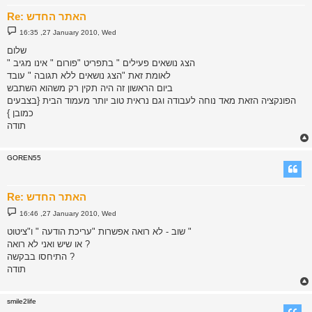
Re: האתר החדש
P
16:35 ,27 January 2010, Wed
o
s
שלום
t
" הצג נושאים פעילים " בתפריט "פורום " אינו מגיב
לאומת זאת "הצג נושאים ללא תגובה " עובד
ביום הראשון זה היה תקין רק משהוא השתבש
הפונקציה הזאת מאד נוחה לעבודה וגם נראית טוב יותר מעמוד הבית {בצבעים
כמובן }
תודה
GOREN55
Re: האתר החדש
P
16:46 ,27 January 2010, Wed
o
s
שוב - לא רואה אפשרות "עריכת הודעה " ו"ציטוט "
t
או שיש ואני לא רואה ?
התיחסו בבקשה ?
תודה
smile2life