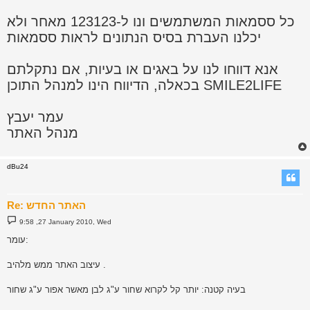
כל ססמאות המשתמשים ונו ל-123123 מאחר ולא
יכלנו העברת בסיס הנתונים לראות ססמאות
אנא דווחו לנו על באגים או בעיות, אם נתקלתם
בכאלה, הדיווח הינו למנהל התוכן SMILE2LIFE
עמר יעבץ
מנהל האתר
dBu24
Re: האתר החדש
P
9:58 ,27 January 2010, Wed
o
s
עומר:
t
עיצוב האתר ממש מלהיב .
בעיה קטנה: יותר קל לקרוא שחור ע"ג לבן מאשר אפור ע"ג שחור