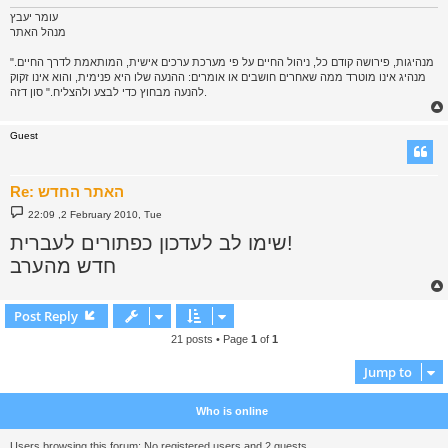
עומר יעבץ
מנהל האתר
"מנהיגות, פירושה קודם כל, ניהול החיים על פי מערכת ערכים אישית, המותאמת לדרך החיים.
מנהיג אינו מוטרד ממה שאחרים חושבים או אומרים: ההנעה שלו היא פנימית, והוא אינו זקוק
להנעה מבחוץ כדי לבצע ולהצליח." סון דזה.
Guest
Re: האתר החדש
P
22:09 ,2 February 2010, Tue
o
s
שימו לב לעדכון כפתורים לעברית!
t
חדש מהערב
Post Reply
21 posts • Page
1
of
1
Jump to
Who is online
Users browsing this forum: No registered users and 2 guests