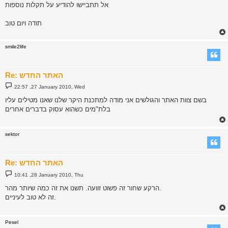
אל תתביישו להודיע על תקלות נוספות
תודה ויום טוב
smile2life
Re: האתר החדש
P
22:57 ,27 January 2010, Wed
o
s
בשם צוות האתר והגולשים אני מודה למתכנת היקר שלנו שאנו מטילים עליו
t
בלת"מים כשהוא עסוק בדברים אחרים
sektor
Re: האתר החדש
P
10:41 ,28 January 2010, Thu
o
s
הרקע שחור זה פשוט זוועה. תשנו את זה כמה שיותר מהר.
t
זה לא טוב לעיניים.
Pesel