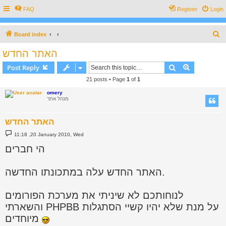
FAQ
Register
Login
S
Board index
e
האתר החדש
a
Search
Advanced s
Post Reply
r
21 posts • Page
1
of
1
c
omery
h
מנהל אתר
האתר החדש
P
11:18 ,20 January 2010, Wed
o
s
הי חברים
t
האתר החדש עלה במתכונתו החדשה.
לנוחותכם לא שיניתי את מערכת הפורומים
והשארתי PHPBB על מנת שלא יהיו קשיי הסתגלות
מיוחדים