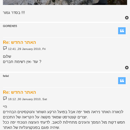
בסדר גמור !!!
GOREN55
Re: האתר החדש
P
12:41 ,29 January 2010, Fri
o
s
שלום
t
עוד -אין רשימת חברים ?
felixl
Re: האתר החדש
P
16:12 ,30 January 2010, Sat
o
s
היי
t
לכאורה האתר ניראה מאד יפה אבל בפועל הרקע השחור והטקסיטים הבהירים
יוצרים קונטרסט שמאד מקשה על הקריאה של התכנים.
חמש דקות מול המסך והעינים מתחילות לכאוב. לדעתי העיצוה הנוכחי יפה ככל
שיהיה פוגם בפונקציונליות של האתר.