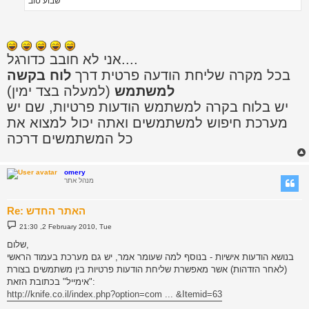
שבוע טוב
אני לא חובב כדורגל....
בכל מקרה שליחת הודעה פרטית דרך
לוח בקשה
למשתמש
(למעלה בצד ימין)
יש בלוח בקרה למשתמש הודעות פרטיות, שם יש
מערכת חיפוש למשתמשים ואתה יכול למצוא את
כל המשתמשים דרכה
omery
מנהל אתר
Re: האתר החדש
P
21:30 ,2 February 2010, Tue
o
s
שלום,
t
בנושא הודעות אישיות - בנוסף למה שעומר אמר, יש גם מערכת בעמוד הראשי
(לאחר הזדהות) אשר מאפשרת שליחת הודעות פרטיות בין משתמשים בצורת
"אימייל" בכתובת הזאת:
http://knife.co.il/index.php?option=com ... &Itemid=63