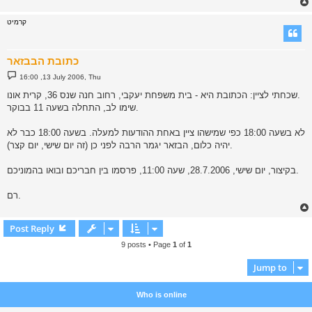
קרמיט
כתובת הבבזאר
P
16:00 ,13 July 2006, Thu
o
s
שכחתי לציין: הכתובת היא - בית משפחת יעקבי, רחוב חנה שנס 36, קרית אונו.
t
שימו לב, התחלה בשעה 11 בבוקר.
לא בשעה 18:00 כפי שמישהו ציין באחת ההודעות למעלה. בשעה 18:00 כבר לא
יהיה כלום, הבזאר יגמר הרבה לפני כן (זה יום שישי, יום קצר).
בקיצור, יום שישי, 28.7.2006, שעה 11:00, פרסמו בין חבריכם ובואו בהמוניכם.
רם.
Post Reply
9 posts • Page
1
of
1
Jump to
Who is online