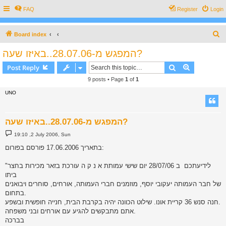
FAQ
Register
Login
S
Board index
e
המפגש מ-28.07.06..באיזו שעה?
a
Search
Advanced s
Post Reply
r
9 posts • Page
1
of
1
c
UNO
h
המפגש מ-28.07.06..באיזו שעה?
P
19:10 ,2 July 2006, Sun
o
s
בתאריך 17.06.2006 פורסם בפורום:
t
"לידיעתכם  ב 28/07/06 יום שישי עמותת א נ ק ה עורכת בזאר מכירות בחצר
ביתו
של חבר העמותה יעקובי יוסף, מוזמנים חברי העמותה, אורחים, סוחרים ויבואנים
בתחום.
חנה סנש 36 קריית אונו. שילוט הכוונה יהיה בקרבת הבית, חנייה חופשית ובשפע.
אתם מתבקשים להגיע עם אורחים ובני משפחה.
בברכה