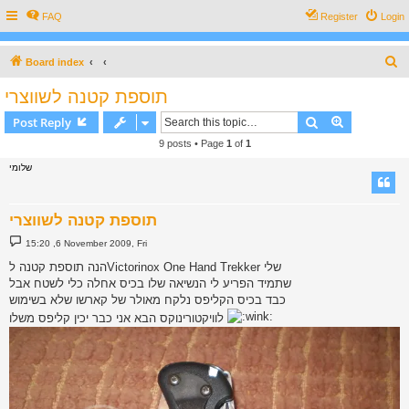
FAQ
Register
Login
S
Board index
e
תוספת קטנה לשווצרי
a
Search
Advanced s
Post Reply
r
9 posts • Page
1
of
1
c
שלומי
h
תוספת קטנה לשווצרי
P
15:20 ,6 November 2009, Fri
o
s
הנה תוספת קטנה לVictorinox One Hand Trekker שלי
t
שתמיד הפריע לי הנשיאה שלו בכיס אחלה כלי לשטח אבל
כבד בכיס הקליפס נלקח מאולר של קארשו שלא בשימוש
לוויקטורינוקס הבא אני כבר יכין קליפס משלו