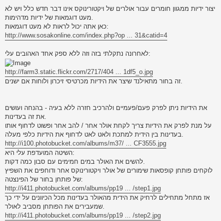
יצור ידיות ממגוון חומרים עבור אולרים של ויקטורינוקס אינו דבר חדש כלל ויש לא
מעט דוגמאות של ידיות מדהימות.
כאן אתה יכול לראות לא מעט דוגמאות:
http://www.sosakonline.com/index.php?op ... 31&catid=4
לאחרונה נתקלתי בזה וזה ללא ספק אחד האהובים עלי:
http://farm3.static.flickr.com/2717/404 ... 1df5_o.jpg
זה בחור מתאילנד שיצר את הידיות מכרטיסי זיכרון ולוחות אם ישנים.
את הידיות ניתן לפרק פעם/פעמיים ולהרכיב חזרה ללא בעיה - בהנחה ועושים
את זה בעדינות.
על מנת לפרק את הידיות צריך לקחת אולר אחר / להב אחר ופשוט לדחוף אותו
בעדינות בין הידית למתכת ולאט לאט לדחוף את הידיות כלפי מעלה.
http://i100.photobucket.com/albums/m37/ ... CF3555.jpg
השיטה המועדפת עלי היא:
להשים את האולר במים חמימים עם סבון כמה דקות.
לוקחים פותחן קופסאות שימורים של אולר ויקטורינוקס אחר ודוחפים את השפיץ
של פותחן בחור של הפינצטה:
http://i411.photobucket.com/albums/pp19 ... /step1.jpg
אז מתחל מתחילים לרחיק את הידית מהאולר בעדינות מכל הכיוונים על ידי כך
שמעבירים את הפותחן מסביב לאולר.
http://i411.photobucket.com/albums/pp19 ... /step2.jpg