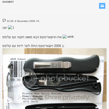
SAAM007
P
22:39 ,6 November 2009, Fri
o
s
יפה
t
את הויקטורינוקס הבא פשוט תקנה עם קליפס
ב 2009 ויקטורינוקס החלו ליצר ידיות עם קליפס :