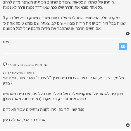
היתרון של פותחן קופסאות שימורים שרוחב הפותחן משתנה מדק לרחב.
כל אחד מוצא את הדרך שלו ככה שאין דרך נכונה ודרך לא נכונה.
במקרה חלק הפלסטיק שמתלבש על טבעות נשבר / נשחק טיפה של דבק 3
שניות בכל חור ידביקו את הידית מצויין - שים לב שאתה שם ממש טיפה אחת כי
אם תשים הרבה אז שתחבר את הידית הדבק ינזול לכל הכיוונים.
ברווז
P
15:20 ,7 November 2009, Sat
o
s
חמוד התילאנדי הזה...
t
שלומי, רעיון יפה, אבל נראה שעבורו היית צריך "להיפטר" מהפינצטה, האם אני
צודק?
ניתן היה לשמור על הפונקציונאליות של האולר עם הקליפס, אם היית משתמש
בבורג אחד ובדבק פרופוקסי (כמות קטנה מאד כמובן).
מצד שני, לידיעה, ניתן לקנות נרתיקים עבור האולרים.
אבל בסך הכל, אחלה רעיון.