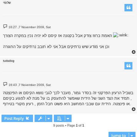
שלומי
P
16:27 ,7 November 2009, Sat
o
s
האמת ברווז צודק אבל בקטנה אז קיסם לא יהיה נכין במקרה הצורך
t
וכן אני מודע שיש נרתיקים אבל אני לא חובב נרתיקים על החגורה
tutisdog
P
16:43 ,7 November 2009, Sat
o
s
בשביל הרעיון הפרקטי זה בסדר גמור, מעבר לכך לגבי נושא הקיסם או הפינצטה
t
, תמיד את הצד השני של הידית שאפשר להתעסק בו על מנת לא לפגוע בקיסם
או פינצטה. הידית עם שבבי המחשב היא פשוט חבל הזמן , רעיון מקורי בטירוף.
Post Reply
9 posts • Page
1
of
1
Jump to