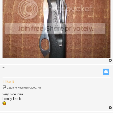
ts
i like it
P
22:08 ,6 November 2009, Fri
o
s
very nice idea
t
i really like it