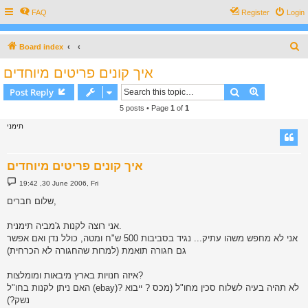
FAQ
Register
Login
S
Board index
e
איך קונים פריטים מיוחדים
a
Search
Advanced s
Post Reply
r
5 posts • Page
1
of
1
c
תימני
h
איך קונים פריטים מיוחדים
P
19:42 ,30 June 2006, Fri
o
s
שלום חברים,
t
אני רוצה לקנות ג'מביה תימנית.
אני לא מחפש משהו עתיק... נגיד בסביבות 500 ש"ח ומטה, כולל נדן ואם אפשר
גם חגורה תואמת (למרות שהחגורה לא הכרחית)
איזה חנויות בארץ מיבאות ומומלצות?
האם ניתן לקנות בחו"ל (ebay)? לא תהיה בעיה לשלוח סכין מחו"ל (מכס ? ייבוא
נשק?)