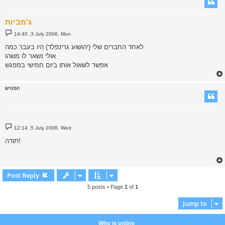
ג'מביות
P
14:40 ,3 July 2006, Mon
o
s
לאחד החברים שלי (יהושוע גרינפלד) היו בעבר כמה
t
אולי נשאר לו משהו
אפשר לשאול אותו ביום חמישי במפגש
הפטיש
P
12:14 ,5 July 2006, Wed
o
s
תודה!
t
Post Reply
5 posts • Page
1
of
1
Jump to
Who is online