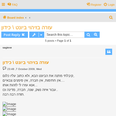
FAQ
Register
Login
S
Board index
e
עזרה בזיהוי ביונט \ כידון
a
Search
Advanced s
Post Reply
r
5 posts • Page
1
of
1
c
sagiexe
h
עזרה בזיהוי ביונט \ כידון
P
23:48 ,7 October 2009, Wed
o
s
קיבלתי מתנה את הביונט הבא, ולא כתוב עליו כלום,
t
אין חתימות, אין חברה, אין סימנים צבאיים....
אנא עזרו לי לזהות אותו...
עבור איזה נשק, שנה, חברה, מדינה וכו..
תודה רבה רבה.