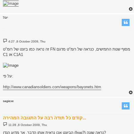
יובל
P
4:27 ,8 October 2009, Thu
o
s
זה נראה כמו ביונט של רומ"ט FN מסוף שנות החמישים, כנראה של רומ"ט מדגם
t
C1 או C1A1
על פי:
http://www.canadiansoldiers.com/weapons/bayonets.htm
sagiexe
קודם כל תודה רבה על התגובה המהירה...
P
11:28 ,8 October 2009, Thu
o
s
הביונט אכן נראית אותו הדבר, אך מדוע הנדן (frog?) נראה שונה?