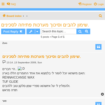
FAQ
Register
Login
S
Board index
e
שימון להבים וסיכוך מערכות פתיחה לסכינים.
a
Search
Advanced s
Post Reply
r
5 posts • Page
1
of
1
c
Zoro
h
שימון להבים וסיכוך מערכות פתיחה לסכינים.
P
13:14 ,13 September 2009, Sun
o
s
היי חברים..
t
האם מישהוא יוכל לעזור לי בלמצוא את אחד החומרים הללו בארץ:
RENNAICCANSE WAX
TUF GLIDE
ולהמליץ לי על איזשהוא ספריי שמן-סלקון טוב ללהבים.
תודה מראש
סער