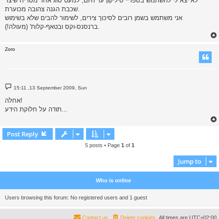
לא יצא לי להשתמש בספריי סיליקון עד היום, למעט סוג אחד מסריח שיצר
t
שכבת הגנה צהובה מכוערת.
אני משתמש בשמן רובים לסיכוך צירים, לשימור להבים שלא בשימוש
ברנסנס-וקס ובטאף-קלות' (מעולה!).
Zoro
P
15:11 ,13 September 2009, Sun
o
s
אחלה!
t
תודה על חלוקת הידע...
Post Reply
5 posts • Page
1
of
1
Jump to
Who is online
Users browsing this forum: No registered users and 1 guest
Contact us
Delete cookies
All times are
UTC+02:00