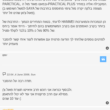
PARCTICAL, ובמעט מאוד מול ה-PRACTICAL PLUS המקבילה אליה במחיר.
(למשל השימוש ב-SAYA מצופה בלקה יקרה מול ציפוי מחוספס בחרבות של
פאול-צ'אן שהינו זול יותר).
לדעתי, בטווח המחירים הנמוך - החרבות של HANWEI הן הנמכרות והמוערכות
ביותר בקרב האספנים וגם בקרב המשתמשים בהם לחיתוך - הייתי אומר ביחס
של 90% מול כ-10% בלבד לקולד-סטיל.
לפרטים נוספים שלחתי לך הודעה פרטית עם אפשרות ליצור איתי קשר להסבר
מעמיק יותר
יותם
P
22:04 ,4 June 2006, Sun
o
s
תודה רבה על ההסבר.
t
ולבסוף כנראה אני רוכש חרב איאייטו תוצרת פאול צ'ן.
ממילא עם חרב פרקטית אני עוד לא יכול להתאמן.
עוד 10 שנים (:
alon3232