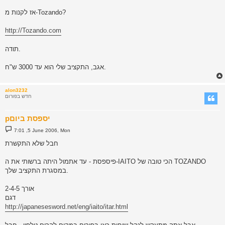
אז לקנות מ-Tozando?
http://Tozando.com
תודה.
אגב, התקציב שלי הוא עד 3000 ש"ח.
alon3232
חדש בפורום
pיספסת ביום
P
7:01 ,5 June 2006, Mon
o
s
חבל שלא התקשרת
t
פיספסת - עד אתמול היתה ברשותי את ה-IAITO הכי טובה של TOZANDO
במסגרת התקציב שלך.
אורך 2-4-5
דגם
http://japanesesword.net/eng/iaito/itar.html