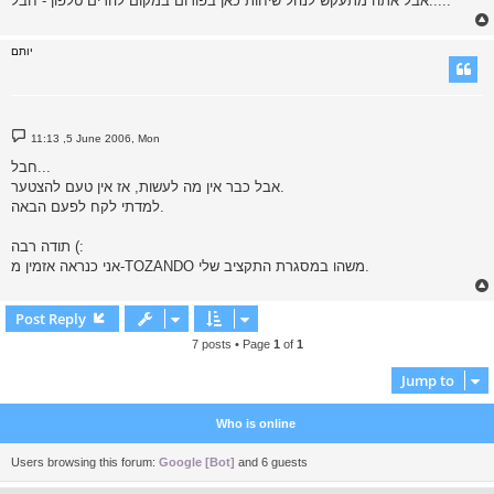
אבל אתה מתעקש לנהל שיחות כאן בפורום במקום להרים טלפון - חבל.....
יותם
P
11:13 ,5 June 2006, Mon
o
s
חבל...
t
אבל כבר אין מה לעשות, אז אין טעם להצטער.
למדתי לקח לפעם הבאה.
תודה רבה (:
אני כנראה אזמין מ-TOZANDO משהו במסגרת התקציב שלי.
Post Reply
7 posts • Page
1
of
1
Jump to
Who is online
Users browsing this forum:
Google [Bot]
and 6 guests