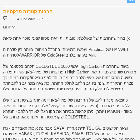
חרבות קטרנה פרקטיות
P
8:32 ,4 June 2006, Sun
o
s
הי יותם,
t
ברור שהחרבות של פאול-צ'אן טובות יות וזאת מכיוון שאני מוכר אחת כזאת (-:
ועכשיו ברצינות: ההבדל המהותי ביותר בין סדרת ה-Practical של HANWEI
לסדרת ה-WARRIOR של ColdSteel הוא בעיקר בלהב.
הלהב בקטאנה של COLDSTEEL עשוי 1050 High Carbon בעוד שהחרבות
הפרקטיות של פאול-צ'אן עשויות פלדה High Carbon מסוגים שונים שעברו חישול
בשיטה המסורתית של ציפוי הלהב בחימר מיוחד לפני טבילתו/קירורו במים וכך
נוצרת התקררות שונה בין גב הלהב לחלק החותך. כתוצאה מכך גב הלהב יותר
גמיש ואילו החלק החותך יהיה קשיח יותר וישמור טוב יותר על החדות שלו.
כתוצאה מכך הלהב של החרבות של פאול-צ'אן דומה יותר בשיטת היצור שלו
ללהב יפני מסורתי (הפלדה איננה עוברת "קיפול" אלה רק בקו החרבות היקר
יותר) וניתן לראות בבירור את הקו הגלי לאורך הלהב - הנקרא HAMON - בעוד
שקו אסטתי זה איננו נראה בחרב של COLDSTEEL.
מבחינת איכות האביזרים - נדן SAYA, ידית אחיזה TSUKA, ושאר הקישוטים
למינהם: HABAKI, FUCHI, KASHIRA, SAME, ITO נראה כי הרמה של
COLDSTEEL גבוהה מזו של פאול-צ'אן - באופן ברור מול החרב הזולה ביותר, ה-