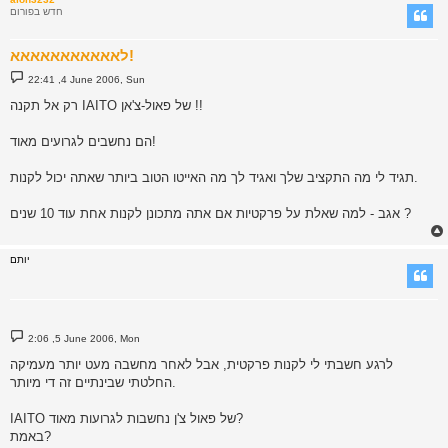
חדש בפורום
לאאאאאאאאאאא!
P
22:41 ,4 June 2006, Sun
o
s
רק אל תקנה IAITO של פאול-צ'אן !!
t
הם נחשבים לגרועים מאוד!
תגיד לי מה התקציב שלך ואגיד לך מה האייטו הטוב ביותר שאתה יכול לקנות.
אגב - למה שאלת על פרקטיות אם אתה מתכונן לקנות אחת עוד 10 שנים ?
יותם
P
2:06 ,5 June 2006, Mon
o
s
לרגע חשבתי לי לקנות פרקטית, אבל לאחר מחשבה מעט יותר מעמיקה
t
החלטתי שבינתיים זה די מיותר.
IAITO של פאול צ'ן נחשבות לגרועות מאוד?
באמת?