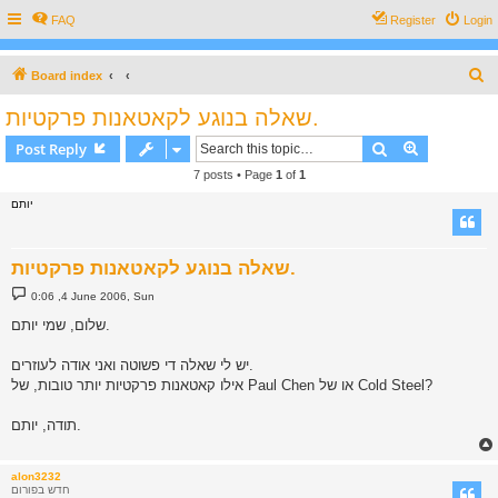
FAQ
Register
Login
S
Board index
e
שאלה בנוגע לקאטאנות פרקטיות.
a
Search
Advanced s
Post Reply
r
7 posts • Page
1
of
1
c
יותם
h
שאלה בנוגע לקאטאנות פרקטיות.
P
0:06 ,4 June 2006, Sun
o
s
שלום, שמי יותם.
t
יש לי שאלה די פשוטה ואני אודה לעוזרים.
אילו קאטאנות פרקטיות יותר טובות, של Paul Chen או של Cold Steel?
תודה, יותם.
alon3232
חדש בפורום