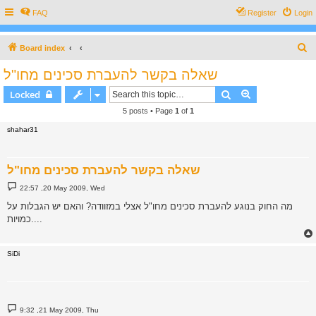
FAQ
Register
Login
S
Board index
e
שאלה בקשר להעברת סכינים מחו"ל
a
Search
Advanced sear
Locked
r
5 posts • Page
1
of
1
c
shahar31
h
שאלה בקשר להעברת סכינים מחו"ל
P
22:57 ,20 May 2009, Wed
o
s
מה החוק בנוגע להעברת סכינים מחו"ל אצלי במזוודה? והאם יש הגבלות על
t
כמויות....
SiDi
P
9:32 ,21 May 2009, Thu
o