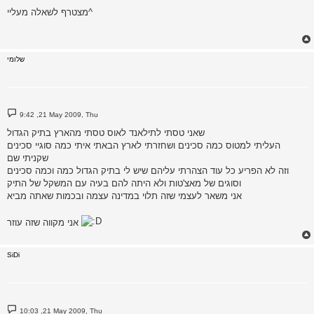
s
מצטרף לשאלה מעליי^
t
שלומי
P
9:42 ,21 May 2009, Thu
o
s
שאני טסתי לתילאנד לאוס טסתי מהארץ בתיק הגדול
t
העליתי למטוס כמה סכינים ושחזרתי לארץ הבאתי איתי כמה סוגיי סכינים
שקניתי שם
וזה לא הפריע כל עוד הצהרתי עליהם שיש לי בתיק הגדול כמה וכמה סכינים
וסוגים של מאצ'טות ולא היתה להם בעיה עם המשקל של התיק
אני משאר לעצמי שזה תלוי במדינה עצמה ובכמות שאתה מביא
אני מקווה שזה עוזר
SiDi
P
10:03 ,21 May 2009, Thu