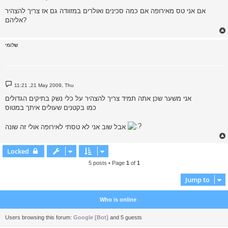
o
s
אם אני טס מאירופה אם כמה סכינים ואולרים במזוודה גם אז צריך להצהיר
t
אליהם?
שלומי
P
11:21 ,21 May 2009, Thu
o
s
אני משער שכן אתה תמיד צריך להצהיר על כלי נשק בתיקים הגדולים
t
כמו בקטנים שעולים איתך במטוס
אבל שוב אני לא טסתי לאירופה אולי זה שונה
Locked
5 posts • Page
1
of
1
Jump to
Who is online
Users browsing this forum:
Google [Bot]
and 5 guests