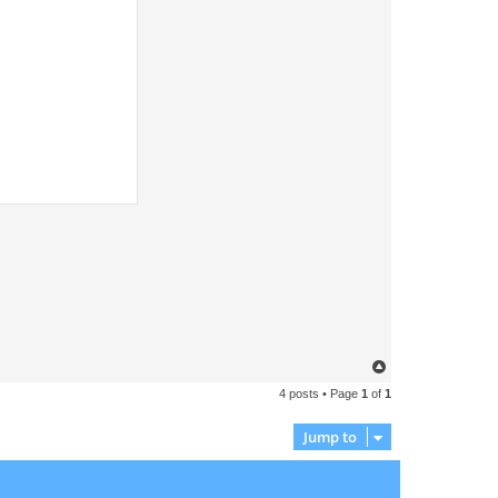
T
o
4 posts • Page
1
of
1
p
Jump to