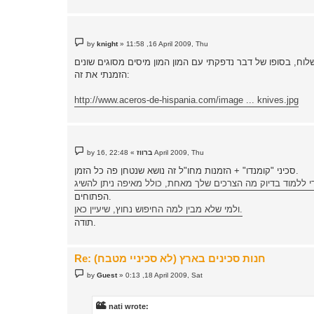
P
by
knight
»
11:58 ,16 April 2009, Thu
o
s
t
הזמנתי את זה:
http://www.aceros-de-hispania.com/image ... knives.jpg
P
22:48 ,16 April 2009, Thu
ברווז
»
by
o
s
סכיני "קומנדו" + הזמנות מחו"ל זה נושא שנטחן פה כל הזמן.
t
ללמוד בדיוק מה הצרכים שלך מאחת, כולל מאיפה ניתן להשיג
הפתוחים.
ולמי שלא מבין למה החיפוש נחוץ, שיעיין כאן.
תודה.
Re: חנות סכינים בארץ (לא סכיניי מטבח)
P
by
Guest
»
0:13 ,18 April 2009, Sat
o
s
t
nati wrote: