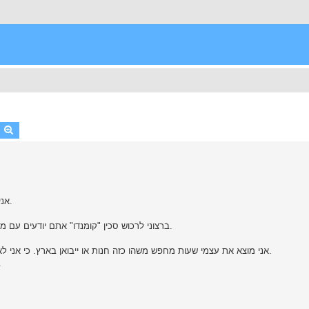
earch
Advanced search
אני לא יודע איפה לפתוח תשרשור הזה אז סליחה עם זה לא המקום.
ברצוני לרכוש סכין "קומנדו" אתם יודעים עם מצפן בידית, ידית מתפרקת, להב רציני ארוך מושחם. משהו איכותי.
אני מוצא את עצמי שעות מחפש משהו כזה חנות או ייבואן בארץ. כי אני לא רוצה לקנות משהו שאני רואה אני רוצה לחוש את מה שאני קונה.
אז עם מישהו יודע או מכיר חנות 