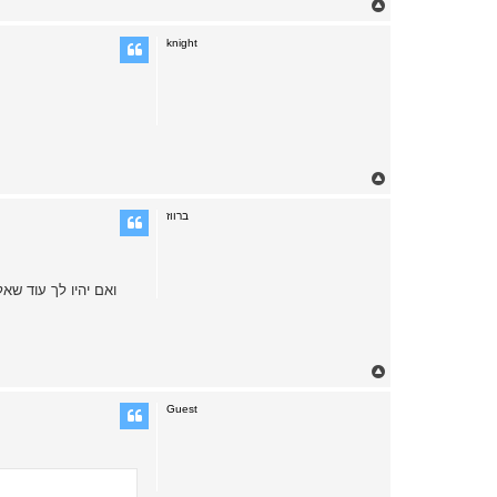
T
o
p
knight
T
o
p
ברווז
T
o
p
Guest