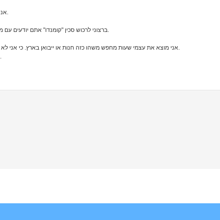
אני לא יודע איפה לפתוח תשרשור הזה אז סליחה עם זה לא המקום.
ברצוני לרכוש סכין "קומנדו" אתם יודעים עם מצפן בידית, ידית מתפרקת, להב רציני ארוך מושחם. משהו איכותי.
אני מוצא את עצמי שעות מחפש משהו כזה חנות או ייבואן בארץ. כי אני לא רוצה לקנות משהו שאני רואה אני רוצה לחוש את מה שאני קונה.
אז עם מישהו יודע או מכיר חנות או ייבואן אני אשמח לשמוע עליו.