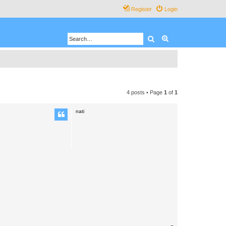
Register
Login
Search
Advanced search
4 posts • Page
1
of
1
nati