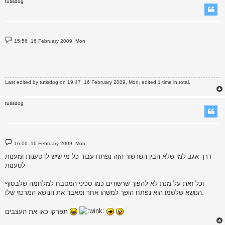
tutisdog
P
15:56 ,16 February 2009, Mon
o
s
...
t
Last edited by
tutisdog
on 19:47 ,16 February 2009, Mon, edited 1 time in total.
tutisdog
P
16:06 ,16 February 2009, Mon
o
s
דרך אגב למי שלא הבין השרשור הזה נפתח עבור כל מי שיש לו טענות ומענות
t
לטענות
וכל זאת על מנת לא להפוך שרשורים כמו סכיני המטבח למלחמה שלבסוף
הנושא שלשמו הוא נפתח הופך למשהו אחר ומאבד את הנושא המרכזי שלו.
תפרקו כאן את העצבים