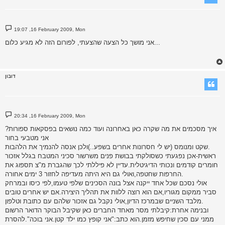
P
19:07 ,16 February 2009, Mon
o
s
אני מושך כל הצעה שהצעתי, לפורום הזה לא מגיע כלום...
t
דובון
P
20:34 ,16 February 2009, Mon
o
s
איך מסכמים את מה שקרה כאן באחרונה ועוד כמה נושאים בפסקאות ספורות?
t
אני מטבעי בחור
שקט ומנומס (יש לי חסרונות אחרים בשפע..)ולכן אנסה להנמיך את הלהבות.
ראשית-אכן נפגעתי כשסולקתי בבושת פנים משרשור סכיני המטבח בגלל אזכור
חומרים קודמים ונכותי הדיגיטלית.עדיין לא פיללתי לכך שהגברת מ"צ תספוג את
החרפות שחטפה,ואולי גם היא היתה מעדיפה לחזור 3 ימים אחורה.
אולי נסכם שכל אחד ייקנה אצל בונה הסכינים שלפי טעמו,לפי כיסו ובמרחק
סביר ממקום מגוריו,אם הוא רוצה ללוות את תהליך היצירה.אם יש אחרים טובים
מלבד השניים שבמרכז הדיון,אולי נקבל גם אזכור שלהם עם כתובת וטלפון.
ובנימה אחרת:קיבלתי מסר מאחד החברים כאן שקיבל הבוקר הדואר הרשום
ממני עם סכין שחיפש מזמן.הוא כתב:"אני קופץ כמו ילד קטן.אני בוכה".להסרת