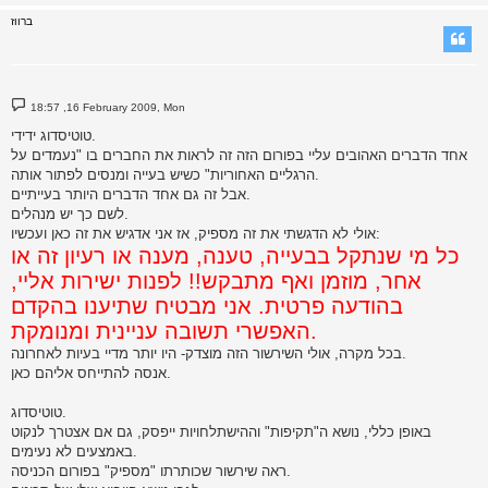
ברווז
P
18:57 ,16 February 2009, Mon
o
s
טוטיסדוג ידידי.
t
אחד הדברים האהובים עליי בפורום הזה זה לראות את החברים בו "נעמדים על
הרגליים האחוריות" כשיש בעייה ומנסים לפתור אותה.
אבל זה גם אחד הדברים היותר בעייתיים.
לשם כך יש מנהלים.
אולי לא הדגשתי את זה מספיק, אז אני אדגיש את זה כאן ועכשיו:
כל מי שנתקל בבעייה, טענה, מענה או רעיון זה או
אחר, מוזמן ואף מתבקש!! לפנות ישירות אליי,
בהודעה פרטית. אני מבטיח שתיענו בהקדם
האפשרי תשובה עניינית ומנומקת.
בכל מקרה, אולי השירשור הזה מוצדק- היו יותר מדיי בעיות לאחרונה.
אנסה להתייחס אליהם כאן.
טוטיסדוג.
באופן כללי, נושא ה"תקיפות" וההישתלחויות ייפסק, גם אם אצטרך לנקוט
באמצעים לא נעימים.
ראה שירשור שכותרתו "מספיק" בפורום הכניסה.