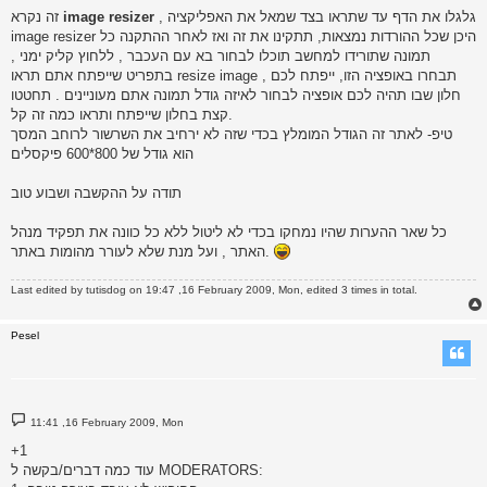
, גלגלו את הדף עד שתראו בצד שמאל את האפליקציה
image resizer
זה נקרא
image resizer היכן שכל ההורדות נמצאות, תתקינו את זה ואז לאחר ההתקנה כל
תמונה שתורידו למחשב תוכלו לבחור בא עם העכבר , ללחוץ קליק ימני ,
בתפריט שייפתח אתם תראו resize image , תבחרו באופציה הזו, ייפתח לכם
חלון שבו תהיה לכם אופציה לבחור לאיזה גודל תמונה אתם מעוניינים . תחטטו
קצת בחלון שייפתח ותראו כמה זה קל.
טיפ- לאתר זה הגודל המומלץ בכדי שזה לא ירחיב את השרשור לרוחב המסך
הוא גודל של 800*600 פיקסלים
תודה על ההקשבה ושבוע טוב
כל שאר ההערות שהיו נמחקו בכדי לא ליטול ללא כל כוונה את תפקיד מנהל
האתר , ועל מנת שלא לעורר מהומות באתר.
Last edited by
tutisdog
on 19:47 ,16 February 2009, Mon, edited 3 times in total.
Pesel
P
11:41 ,16 February 2009, Mon
o
s
+1
t
עוד כמה דברים/בקשה ל MODERATORS: