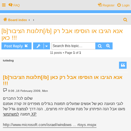
FAQ
Register
Login
S
Board index
e
[b]תלונות הציבור[/b] אנא הגיבו או הוסיפו אבל רק
a
כאן !!!
r
Search
Advanced s
Post Reply
c
11 posts • Page
1
of
1
h
tutisdog
[b]תלונות הציבור[/b] אנא הגיבו או הוסיפו אבל רק כאן
!!!
P
9:06 ,16 February 2009, Mon
o
s
שלום לכל החברים
t
לגבי הטענה כאן של אנשים שמעלים תמונות בגדלים מופרזים זה קורה אומנם
מעט אבל הנה הפיתרון על מנת שכולם יהיו מרוצים,. הנה דרך לצמצם גודל של
למשתמשי XP
תמונה
http://www.microsoft.com/israel/windows ... rtoys.mspx