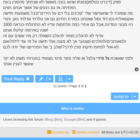
ספק (דיברנו בטלפון)כוונתו שהוא בוכה מאושר-לא שנחתך מהסכין בעת
הפתיחה.אז גם רגעים של אושר אנחנו חווים.
מה שמזכיר לי שהשרשור שלי "סכינים בלי דם על הידיים"קיבל משמעות חדשה
ואקטואלית-נכון דוד וסול שאנחנו במזרח התיכון.גם אני נולדתי וגדלתי כאן, והורי
היו מבוני המדינה,אבל גם אחרי כמה מלחמות עדיין לא התרגלתי-כנראה 1800
שנה באירופה קלקלו אותנו!
עדיף לא להעליב;מותר להעלב-השאלה רק מה עושים עם זה.
ולמאוכזבים/להולכים-מצטער אך לא מגנה.אולי תישנו על זה עוד לילה?ואם
לא-אולי לפחות תיקחו סכין לדרך?!שלב ב' של הפרוייקט שלי יודה לכם.
ולפני שאשכח:
גל סידי
-צלצל או שלח מסר פרטי.מצאתי במגרותי משהו לא יקר
שעשוי לעניין אותך
Post Reply
11 posts • Page
1
of
1
Jump to
Who is online
Users browsing this forum:
Bing [Bot]
,
Google [Bot]
and 4 guests
Contact us
Delete cookies
All times are
UTC+02:00