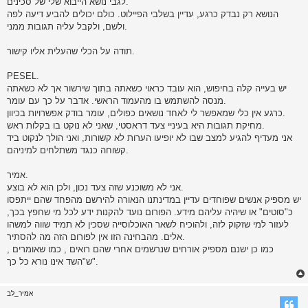
לגבי נושא הייבוא שלי של סכינים.
הנושא רק נבדק כרגע, עדיין בשלבי הפיילוט. כולם יכולים להביע דיעה לפה
ולשם, ולקבל עליה תגובות ממני.
תודה על הכלי שהעלית אליו קישור.
PESEL.
יש בעייה קלה בחיפוש, הוא עובד כראוי כשאתה בתוך שירשור אך לא כשאתה
מנסה להשתמש בו מהעמוד הראשי. אדבר על כך עם עומר.
כרגע אין כלי שמאפשר לי לאחד נושאים כפולים, עומר בודק אפשרויות בכיוון.
מחיקת תגובות היא בעיניי צעד דראסטי, שאני לא נוקט בו בקלות ראש.
אני מעדיף להגיע למצב שבו לא יופיעו הערות לא קשורות, ואני הולך לנקוט ביד
קשוחה כנגד משתלחים למיניהם.
אמיר.
אני לא משוכנע שזה צעד נכון, ולכן הוא לא בוצע.
יש מספיק אנשים שפוחדים עדיין במדינתנו הנאורה להירשם מהפחד שהם ייתפסו
כ"סוטים" או שיהיה עליהם מידע. הפורום נועד להקנות ידע לכל מי שחפץ בכך,
לעזור למי שזקוק לזה, ולהוכיח לשאר האוכלוסייה שסכין לא תמיד שווה למשהו
אלים. מהבחינה הזו אין לפורום הזה מה להסתיר.
כמו כן ישנם מספיק אורחים שנרשמים אחרי שהם רואים , כמו שאומרים ,
ש"השד אינו נורא כל כך".
אמיר_לב