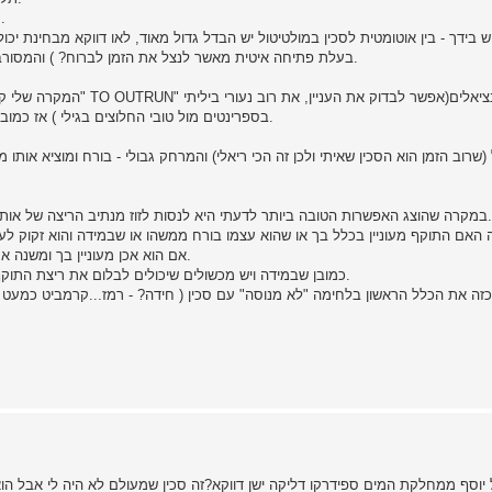
תלוי בהיכרות שלך עם הסביבה והמרחק מהעזרה הקרובה ביותר.
ש בידך - בין אוטומטית לסכין במולטיטול יש הבדל גדול מאוד, לאו דווקא מבחינת יכ
בעלת פתיחה איטית מאשר לנצל את הזמן לברוח? ) והמסורבלות והאיטיות שפתיחת הסכין מוסיפה לתנועת ההתחמקות שלך.
המקרה שלי קצת שונה כי אני ב
בספרינטים מול טובי החלוצים בגילי ) אז כמובן שהייתי מנסה להתחמק ממגע עם אותו אדם כאפשרות ראשונה.
(שרוב הזמן הוא הסכין שאיתי ולכן זה הכי ריאלי) והמרחק גבולי - בורח ומוציא אותו 
במקרה שהוצג האפשרות הטובה ביותר לדעתי היא לנסות לזוז מנתיב הריצה של אותו אדם בחיתוך הכי אגרסיבי שניתן, תוך כדי פתיחת/שליפת הסכין.
אם הוא אכן מעוניין בך ומשנה את מסלולו...לפחות אתה בטוח בזה ועם סכין שלוף, בעמדת יתרון.
כמובן שבמידה ויש מכשולים שיכולים לבלום את ריצת התוקף...לנסות למצוא עמדה מאחוריהם - זהו היתרון הגדול ביותר שלו.
זה את הכלל הראשון בלחימה "לא מנוסה" עם סכין ( חידה? - רמז...קרמביט כמעט מ
יוסף ממחלקת המים ספידרקו דליקה ישן דווקא?זה סכין שמעולם לא היה לי אבל הוא