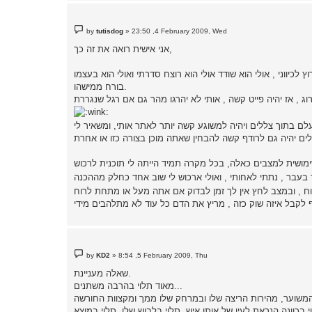
P
by
tutisdog
»
23:50 ,4 February 2009, Wed
o
s
אני אישית רואה את זה כך,
t
לכיווני , אולי הוא שודד אולי הוא רוצח סדרתי ואולי הוא בעצמו
בורח ממישהו.
, אז יהיה פייט קשה , אותי לא יהרגו מהר גם אם רגל שנגררת
עלם בתוך צללים ויהיה למשוגע קשה יותר לאתר אותי, ומשאיר לי
ימושית למצבים כאלה, בכל מקרה תמיד הייתה לי תוכנית לרכוש
P
by
KD2
»
8:54 ,5 February 2009, Thu
o
s
שאלה מעניינת.
t
מאוד תלוי בהרבה משתנים...