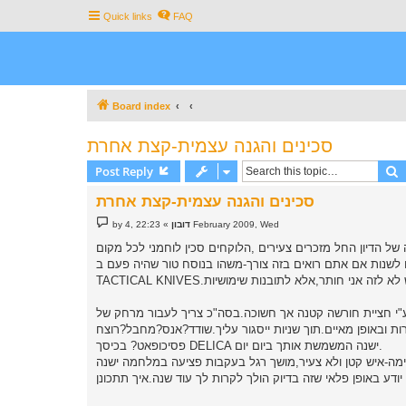
Quick links
FAQ
Board index
סכינים והגנה עצמית-קצת אחרת
S
Post Reply
סכינים והגנה עצמית-קצת אחרת
P
22:23 ,4 February 2009, Wed
דובון
»
by
o
s
ל הדיון החל מזכרים צעירים ,הלוקחים סכין לוחמני לכל מקום
t
 לשנות אם אתם רואים בזה צורך-משהו בנוסח טור שהיה פעם ב-
י חציית חורשה קטנה אך חשוכה.בסה"כ צריך לעבור מרחק של
ת ובאופן מאיים.תוך שניות ייסגור עליך.שודד?אנס?מחבל?רוצח
פסיכופאט? בכיסך DELICA ישנה המשמשת אותך ביום יום.