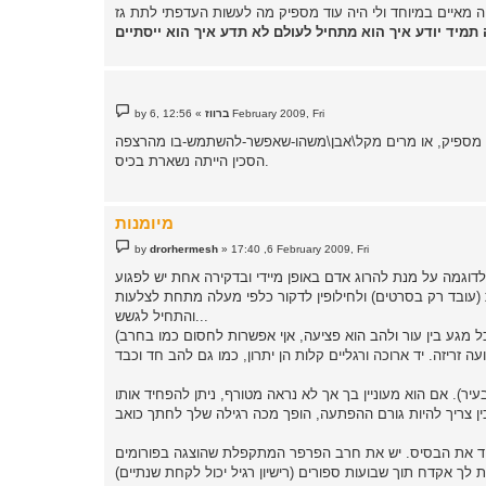
תמיד יודע איך הוא מתחיל לעולם לא תדע איך הוא ייסתיים
P
12:56 ,6 February 2009, Fri
ברווז
»
by
o
s
t
הסכין הייתה נשארת בכיס.
מיומנות
P
by
drorhermesh
»
17:40 ,6 February 2009, Fri
o
s
 לדוגמה על מנת להרוג אדם באופן מיידי ובדקירה אחת יש לפגוע
t
ות (עובד רק בסרטים) ולחילופין לדקור כלפי מעלה מתחת לצלעות
והתחיל לגשש...
ל מגע בין עור ולהב הוא פציעה, אןי אפשרות לחסום כמו בחרב)
ר). אם הוא מעוניין בך אך לא נראה מטורף, ניתן להפחיד אותו
למוד את הבסיס. יש את חרב הפרפר המתקפלת שהוצגה בפורומים