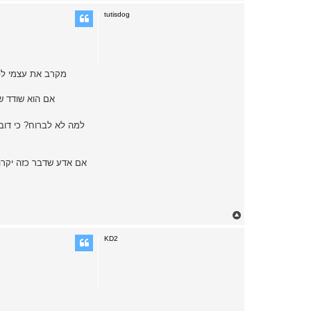
o
p
tutisdog
מקרב את עצמי לפינ
אם הוא שודד ש
למה לא לברוח? כי דובו
אם אדע שדבר כזה יקרה 
T
o
p
KD2