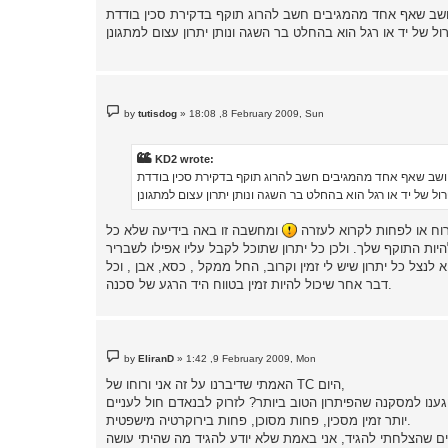
s
t
P
by
tutisdog
»
18:08 ,8 February 2009, Sun
o
s
t
KD2 wrote:
רוח או לפחות לקרוא לעזרה
ומחשבה זו באה בידיעה שלא כל
ת התוקף שלך. ולכן כל יתרון שתוכל לקבל עליו אפילו לשבריר
לנצל כל יתרון שיש לי זמין וקרוב, החל ממקל , כסא, אבן , וכל
דבר אחר שיכול להיות זמין בטווח היד הרגע של סכנה.
P
by
EliranD
»
1:42 ,9 February 2009, Mon
o
s
האמתי שדיברנו על זה אני ורוחו של TC היום,
t
יותר זמין מסכין, פחות מסוכן, פחות בירוקרטיה מישפטית.