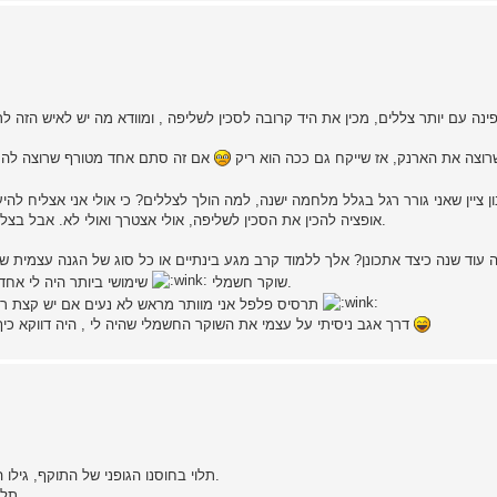
ה עם יותר צללים, מכין את היד קרובה לסכין לשליפה , ומוודא מה יש לאיש הזה לרוץ 
רוצה את הארנק, אז שייקח גם ככה הוא ריק
אם זה סתם אחד מטורף שרוצה להרוג 
ן ציין שאני גורר רגל בגלל מלחמה ישנה, למה הולך לצללים? כי אולי אני אצליח להי
אופציה להכין את הסכין לשליפה, אולי אצטרך ואולי לא. אבל בצללים יהיה גם לרודף קשה להבחין שאתה מוכן בצורה כזו או אחרת.
עוד שנה כיצד אתכונן? אלך ללמוד קרב מגע בינתיים או כל סוג של הגנה עצמית ש
שימושי ביותר היה לי אחד בעבר , נתתי לאחותי , ואולי ארכוש לי שוב אחד כחלק מההכנה.
שוקר חשמלי
תרסיס פלפל אני מוותר מראש לא נעים אם יש קצת רוח , ובמצב לחץ אין לך זמן לבדוק אם אתה מעל או מתחת לרוח
דרך אגב ניסיתי על עצמי את השוקר החשמלי שהיה לי , היה דווקא כיף לקבל איזה שוק כזה , מריץ את הדם כל עוד לא מתלהבים מידי
תלוי בחוסנו הגופני של התוקף, גילו המשוער, מהירות הריצה שלו ובמרחק שלו ממך ומקצוות החורשה.
תלוי בכוונה הנראת לעין של אותו איש, תלוי בלבוש שלו, תלוי במוצא.