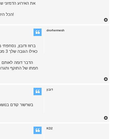
את האירוע הדמיוני ש
למותר לציין שאם יוסף היה נושא בכל עת ספרינגפילד קומנדר טעון בכדורי 0.40 אינטש מסוג SXT RANGER הכל היה שונה אבל זה סיפור אחר לפורום אחר!
T
o
p
drorhermesh
ברווז ודובון, נסחפת
כאיל
הדבר דומה לאותם מ
חמתו של התוקף ותגרום
T
o
p
דובון
T
o
p
KD2