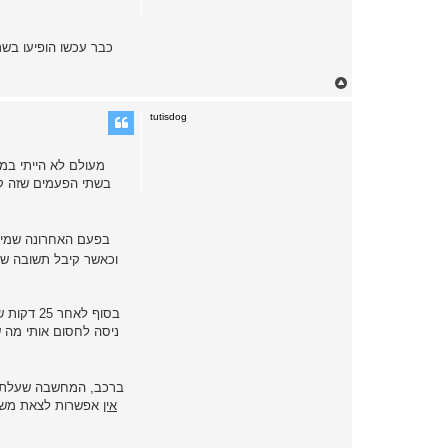
כבר עכשו הופיעו בשת
T
o
p
tutisdog
מעולם לא הייתי במצ
בשתי הפעמים שזה קר
בפעם האחרונה שמישהו
וכאשר קיבל תשובה של אצ
בסוף לא
ניסה לחסום אותי מה ש
שני דברים אני אציין, היה אית
אין
אפשרות לצאת משם ע