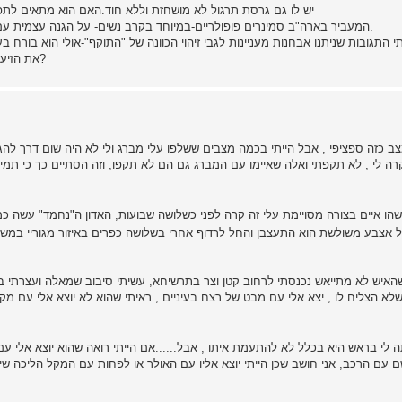
יש לו גם גרסת תרגול לא מושחזת וללא חוד.האם הוא מתאים לתפקיד
קראתי פעם כתבה על מדריך קרב מגע ששמו TARANI המעביר בארה"ב סמינרים פופולריים-במיוחד בקרב נשים- על הגנה עצמית עם דליקה.
י התגובות שניתנו אבחנות מעניינות לגבי זיהוי הכוונה של "התוקף"-אולי הוא בורח
את הזיעה שלו לפני שתשקול צעדיך.האם מישהו היה אי פעם במצב דומה?
ב כזה ספציפי , אבל הייתי בכמה מצבים ששלפו עלי מברג ולי לא היה שום דרך להג
ה לי , לא תקפתי ואלה שאיימו עם המברג גם הם לא תקפו, וזה הסתיים כך כי תמי
 איים בצורה מסויימת עלי זה קרה לפני כשלושה שבועות, האדון ה"נחמד" עשה כמה 
בע משולשת הוא התעצבן והחל לרדוף אחרי בשלושה כפרים באיזור מגוריי במשך כ 25 דקות אר
חר 25 דקות שהאיש לא מתייאש נכנסתי לרחוב קטן וצר בתרשיחא, עשיתי סיבוב שמאלה ועצר
לא הצליח לו , יצא אלי עם מבט של רצח בעיניים , ראיתי שהוא לא יוצא אלי עם מקל
י אולר של CRKT ברכב, המחשבה שעלתה לי בראש היא בכלל לא להתעמת איתו , אבל......אם הייתי רואה שהוא יוצא 
ם הרכב, אני חושב שכן הייתי יוצא אליו עם האולר או לפחות עם המקל הליכה שיש ל