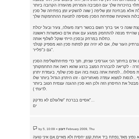
ולת אלא מבחינת זמן שליפה ( שווה להשקיע זמן בפתיחה של סכין
רוך השם בכושר ריצה מעולה, צעיר ובעל יכולת" TO OUTRUN" את רוב התוקפים הפוטנציאלים(אפשר לבדוק את העניין, את רוב נעורי ביליתי
כתלות במרחק ובסכין הייתי שוקל לשלוף אותה.
מנרתיק העור שלו, אם לא יהיה זמן לפתוח סכין הוא מספיק קטלני
גם כ"פלייר".
בטל את החיסרון הזה ולכן הוא סכין ההגנה עצמית הטוב ביותר
לדעתי ).
אסיים בברכת "שלעולם לא נזדקק"...
ים
P
10:09 ,5 February 2009, Thu
דובון
»
by
o
s
 נפוץ מאד,נפתח ביד אחת,קטן יחסית ולא מאיים.אם איני טועה
t