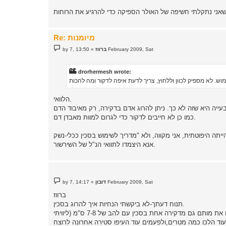
Re: מיומנות
P
13:50 ,7 February 2009, Sat
ברווז
»
by
o
s
t
drorhermesh wrote:
הלוואי.
כמו כן לא חייבים לדקור כדי לגרום למוות מאבדן דם.
אנא היצמדו לתוואי הנ"ל של השירשור.
P
14:17 ,7 February 2009, Sat
דובון
»
by
o
s
ברווז
t
תנוח דעתך-לא ביקשתי הנחיות איך להרוג בסכין.
ראשית:כי אני חושש שאני יודע,ואכן המנגנון הנפוץ הוא של אובדן דם,אולם זה מנגנון לא מיידי-אנשים מצאו את מותם גם מדקירה אחת בסכין עם להב של 7-8 ס"מ (ליוויתי