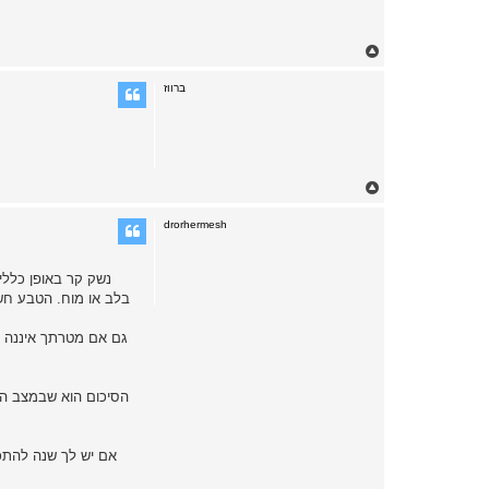
T
o
p
ברווז
T
o
p
drorhermesh
נשק קר באופן כללי 
בלב או מוח. הטבע חשב
גם אם מטרתך איננה הר
הסיכום הוא שבמצב המת
אם יש לך שנה להתכ