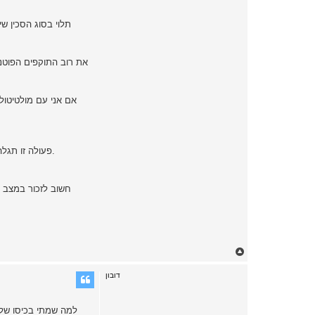
תלוי בסוג הסכין שי
אם אני עם מולטיטול 
פעולה זו תגלה האם התוקף מעוניין בכלל בך או שהוא עצמו בורח ממשהו או שבמידה והוא זקוק לעזרה - לקריאה להבהרת המצב ברגע שהוא רואה את התחמקותך.
חשוב לזכור במצב כ
T
o
p
דובון
למה שמתי בכיסו של 