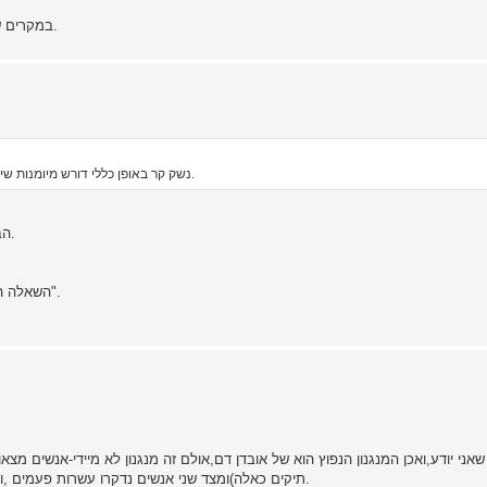
במקרים שאני נתקלתי חשיפה של האולר הספיקה כדי להרגיע את הרוחות.
נשק קר באופן כללי דורש מיומנות שימוש. לא מספיק לכוון וללחוץ, צריך לדעת איפה לדקור ומה להכות.
הבעייה היא שזה לא כך. ניתן להרוג אדם בדקירה, רק מאיבוד הדם.
השאלה הייתה היפוטתית, אני מקווה, ולא "מדריך לשימוש בסכין ככלי-נשק".
תיקים כאלה)ומצד שני אנשים נדקרו עשרות פעמים ,ועוד הלכו כמה מטרים,ולפעמים עוד העיפו סטירה אחרונה לרוצח.