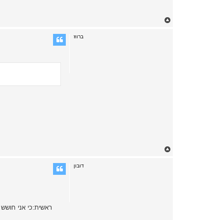
T
o
p
ברווז
T
o
p
דובון