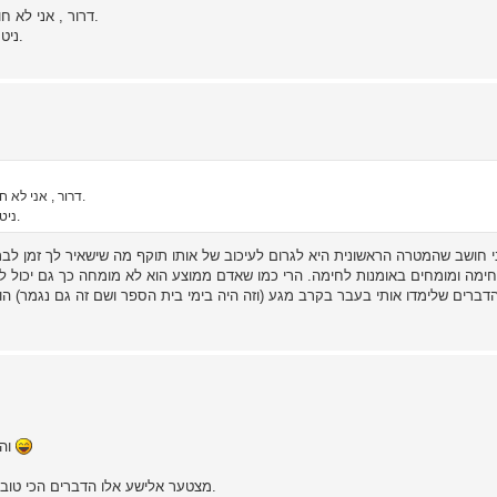
דרור , אני לא חושב שאף אחד מהמגיבים חשב להרוג תוקף בדקירת סכין בודדת.
ניטרול של יד או רגל הוא בהחלט בר השגה ונותן יתרון עצום למתגונן.
דרור , אני לא חושב שאף אחד מהמגיבים חשב להרוג תוקף בדקירת סכין בודדת.
ניטרול של יד או רגל הוא בהחלט בר השגה ונותן יתרון עצום למתגונן.
י חושב שהמטרה הראשונית היא לגרום לעיכוב של אותו תוקף מה שישאיר לך זמן לב
מה ומומחים באומנות לחימה. הרי כמו שאדם ממוצע הוא לא מומחה כך גם יכול להיו
הדברים שלימדו אותי בעבר בקרב מגע (וזה היה בימי בית הספר ושם זה גם נגמר) הוא 
והגענו למסקנה שהפיתרון הטוב ביותר? לזרוק לבנאדם חול לעניים
מצטער אלישע אלו הדברים הכי טובים שהצלחתי להגיד, אני באמת שלא יודע להגיד מה שהיתי עושה.