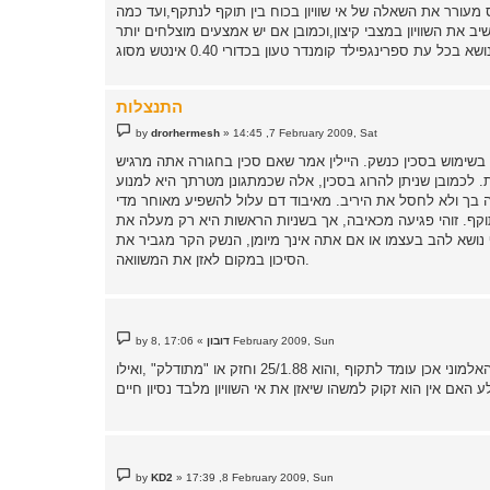
מעורר את השאלה של אי שוויון בכוח בין תוקף לנתקף,ועד כמה
התנצלות
P
by
drorhermesh
»
14:45 ,7 February 2009, Sat
o
s
 בשימוש בסכין כנשק. היילין אמר שאם סכין בחגורה אתה מרגיש
t
מחודדת. לכמובן שניתן להרוג בסכין, אלה שכמתגונן מטרתך היא למנוע
ף. זוהי פגיעה מכאיבה, אך בשניות הראשות היא רק מעלה את
 נושא להב בעצמו או אם אתה אינך מיומן, הנשק הקר מגביר את
הסיכון במקום לאזן את המשוואה.
P
17:06 ,8 February 2009, Sun
דובון
»
by
o
s
בשרשור קודם בנושא עלו גם רעיונות של גז מדמיע/תרסיס פלפל,אלה מתקפלת או שוקר ודומיו.אם הרץ האלמוני אכן עומד לתקוף ,והוא 25/1.88 וחזק או "מתודלק" ,ואילו
t
P
by
KD2
»
17:39 ,8 February 2009, Sun
o