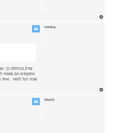
T
o
p
tutisdog
צודק ובהחלט כך, אנ
התוקפים הם מומחי לחי
שניה יכול לעזור . אחד 
T
o
p
EliranD