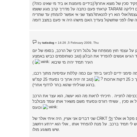
 סכין של מוצא אחרון?(בידיים מיומנות או ביד מי שאינו כזה?)
 בעצמו?אולי הוא רץ להנאתו?מצד שני אי אפשר להמתין עד שתריח
P
by
tutisdog
»
14:26 ,5 February 2009, Thu
o
s
ן על עצמי חוץ ממפתח של גלגל רזרבי של הרכב, בסופו של יום
t
ד הגיעו אנשים להפריד את הבלגן (טוב כשחוסמים כביש באמצע
העיר תמיד יהיה מי שיבוא
)
סימני ידיים לכיווני ביחד עם כמה קללות עסיסיות מתוך רכבו,
וכות
(טוב זה יהיה ארוך כי נסעתי 25 קמ"ש
ברגע שגיליתי שהוא בחר לרדוף אחרי).
תי בכניסה לחנייה . חיכיתי לראות מה הוא יעשה, הוא עצר את הרכב
 או סכין , עשיתי רוורס ונסעתי משם משאיר אותו עומד מבולבל
וכועס
אלי עם מקל או אולר
ולי
י תמיד ברכב. על מנת להפחיד אותו , אולי הוא יירתע ויחשוב
שיש משוגע מולו.