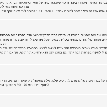
בפתח השרשור ניסחתי בקפידה כדי שיאפשר מגוון של התייחסויות.יחד עם זאת הקייס 
סכין קטן וצנוע עשוי להשיב את השוויון במצבי קיצון,וכמובן אם יש אמצעים מוצלחים יותר.
י מאט ועל זאת אתנצל. הכוונה לא הייתה לתת מדריך שימושי אלה להבהיר את הסכנות
ו הגובה שלך 3 מטרים ואתה יכול להרים מכונית בכל יד, בשעה שכל מה שיש לך זה קצת פלדה 
פגיעה בך ולא לחסל את היריב. מאיבוד דם עלול להשפיע מאוחר מדי.
דריכי הגנה עצמית חובבנים המייעצים לאישה לבעוט בתכשיטי המשפחה של גבר תוק
 לו לתקוף בפראות רבה יותר. גם בסכין יתכן והוא ירתיע את התוקף, אך אם התוקף
יוסף ידידנו הוא 59/1.70 ממושקף וצולע האם אין הוא זקוק למשהו שיאזן את אי השוויון מלבד נסיון חיים?!