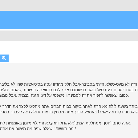
earch
Advanced search
זה לא מעט-כשלא הייתי בסביבה-אבל חלק מהדיון עסק בסיטואציות שהן לא בליבה ש
ת בטרוריסטים בעת טיול בנגב.ברשותכם אציג לכם סיטואציה דמיונית ,שאתם יכולים
TACTICAL KNIVES.כמובן שאפשר להפוך את זה לסמינריון משפטי על דיני הגנה עצמית ,אבל ממש לא לזה אני חותר,אלא לתובנות שימושיות.
ביתך בשעת לילה מאוחרת לאחר ביקור בבית חברים.אתה מחליט לקצר את הדרך ע"
רשה-כמה דקות וזה ייגמר! באמצע הדרך אתה מבחין בדמות גדולה רצה לעברך במהירו
אתה סתם "יוסף ממחלקת המים":לא גדול וחזק,לא זריז,לא מיומן באומנויות לחימה-איש קטן ולא צעיר,מושך רגל בעקבות פציעה במלחמה ישנה.
מה תעשה? ושאלה שניה-מה תעשה אם אתה יודע באופן פלאי שזה בדיוק הולך לקרות לך עוד שנה.איך תתכונן?