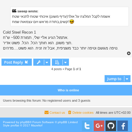
o
s
t
sweep wrote:
אשמח לקבל המלצה על אולר(עדיף משונן) איכותי שטוח לתנאי שטח
קשים,בתודה מראש ויום עצמאות שמח!
Cold Steel Recon 1
אתמול הגיע אליי שלי, תמורת 500~ ש"ח.
חצי משונן. הוא חותך הכל. הכל. פשוט אדיר.
טיפה מגושם וטיפה יותר כבד משציפית, אבל זה זניח. הוא פשוט....מדהים.
Post Reply
4 posts • Page
1
of
1
Jump to
Who is online
Users browsing this forum: No registered users and 3 guests
Contact us
Delete cookies
All times are
UTC+02:00
Powered by
phpBB
® Forum Software © phpBB Limited
Style proflat © 2017
Mazeltof