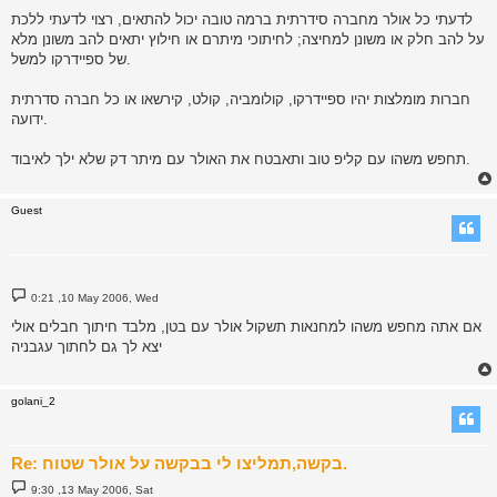
s
לדעתי כל אולר מחברה סידרתית ברמה טובה יכול להתאים, רצוי לדעתי ללכת
t
על להב חלק או משונן למחיצה; לחיתוכי מיתרם או חילוץ יתאים להב משונן מלא
של ספיידרקו למשל.
חברות מומלצות יהיו ספיידרקו, קולומביה, קולט, קירשאו או כל חברה סדרתית
ידועה.
תחפש משהו עם קליפ טוב ותאבטח את האולר עם מיתר דק שלא ילך לאיבוד.
Guest
P
0:21 ,10 May 2006, Wed
o
s
אם אתה מחפש משהו למחנאות תשקול אולר עם בטן, מלבד חיתוך חבלים אולי
t
יצא לך גם לחתוך עגבניה
golani_2
Re: בקשה,תמליצו לי בבקשה על אולר שטוח.
P
9:30 ,13 May 2006, Sat