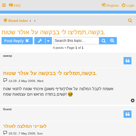
FAQ
Register
Login
S
Board index
e
בקשה,תמליצו לי בבקשה על אולר שטוח.
a
Search
Advanced s
Post Reply
r
4 posts • Page
1
of
1
c
sweep
h
בקשה,תמליצו לי בבקשה על אולר שטוח.
P
14:29 ,3 May 2006, Wed
o
s
אשמח לקבל המלצה על אולר(עדיף משונן) איכותי שטוח לתנאי שטח
t
קשים,בתודה מראש ויום עצמאות שמח!
Guest
לענייני המלצה לאולר
P
18:32 ,7 May 2006, Sun
o