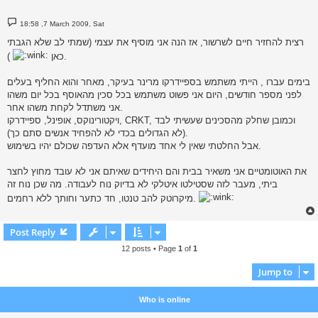
P
18:58 ,7 March 2009, Sat
o
s
רצית להחזיר חיים לשרשור, אז הנה אני מוסיף את עצמי (שמתי לב שלא הגבתי
t
).
כאן
בימים עברו , הייתי משתמש בספיידרקו מרינר בעיקר, מאחר והוא החליף בעלים
לפני מספר חודשים, היום אני פשוט משתמש בכל סכין מהאוסף בכל יום משהו
אני משתדל לקחת משהו אחר.
ויקטורינוקס, אופינל, ספיידרקו, CRKT, וכמובן שחלק מהסכינים שעשיתי לבד
(לא הגדולים בכדי לא להפחיד אנשים סתם כך).
אבל החלטתי שאין לי אחד מועדף אלא העדפה שכולם יהיו בשימוש.
את האוטומטיים אני משאיר בבית והם היחידים שאיתם אני לא עובד מחוץ לחצר
ביתי, מעבר לזה שסטילטו איטלקי לא בדיוק נוח לעבודה. מה שכן נוח זה
מיקרוטק להב טנטו, חד כתער וחותך ללא רחמים.
Post Reply
12 posts • Page
1
of
1
Jump to
Who is online