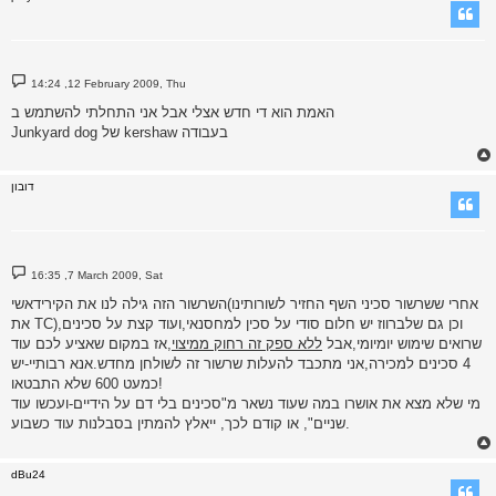
P
14:24 ,12 February 2009, Thu
o
s
האמת הוא די חדש אצלי אבל אני התחלתי להשתמש ב
t
Junkyard dog של kershaw בעבודה
דובון
P
16:35 ,7 March 2009, Sat
o
s
השרשור הזה גילה לנו את הקירידאשי(אחרי ששרשור סכיני השף החזיר לשורותינו
t
את TC),וכן גם שלברווז יש חלום סודי על סכין למחסנאי,ועוד קצת על סכינים
שרואים שימוש יומיומי,אבל
ללא ספק זה רחוק ממיצוי
,אז במקום שאציע לכם עוד
4 סכינים למכירה,אני מתכבד להעלות שרשור זה לשולחן מחדש.אנא רבותיי-יש
כמעט 600 שלא התבטאו!
מי שלא מצא את אושרו במה שעוד נשאר מ"סכינים בלי דם על הידיים-ועכשו עוד
שניים", או קודם לכך, ייאלץ להמתין בסבלנות עוד כשבוע.
dBu24