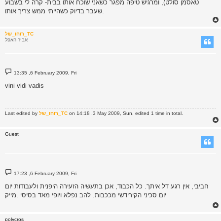
טאסמן סולט), ומרגיש טיפה מפגר כשאני שוכח אותו בבית- קרה לי בשבוע
שעבר בדיוק כשהייתי ממש צריך אותו.
רוחו_של_TC
אביר האפל
P
13:35 ,6 February 2009, Fri
o
s
vini vidi vadis
t
on 14:18 ,3 May 2009, Sun, edited 1 time in total.
רוחו_של_TC
Last edited by
Guest
P
17:23 ,6 February 2009, Fri
o
s
חביבי, אין רגע דל איתך. כל הכבוד, אכן בתעשיה הזעירה היפנית ולעבודות יום
t
יום סכיני הקירידשי מככבות. להב נפלא ויופי מאד בסיסי .מייק
polycros