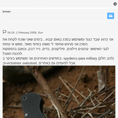
lerman
P
18:16 ,1 February 2009, Sun
o
s
אני כרגע עובד כנגר ומשתמש בסכין באופן קבוע , בימים שאני שוכח לקחת את
t
הסכין אני מרגיש שחסר לי משהו בסיסי מאוד, ממש אי נוחות.
לגבי השימוש: קרטנים ניילונים, סיליקונים, בדים, נייר דבק, וכמובן בהפסקות
להכנת האוכל.
בחודשים האחרונים אני משתמש בעיקר ב- spyderco para military (להב חלק)
וב-victorinox swisstool, אבל לפעמים גם באחרים.