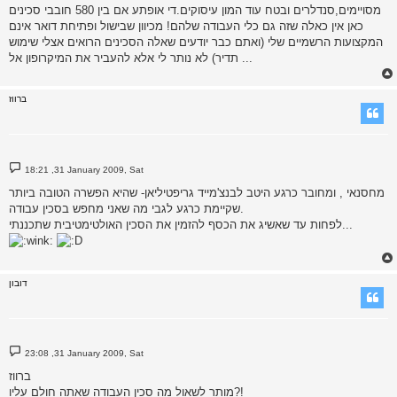
מסויימים,סנדלרים ובטח עוד המון עיסוקים.די אופתע אם בין 580 חובבי סכינים
כאן אין כאלה שזה גם כלי העבודה שלהם! מכיוון שבישול ופתיחת דואר אינם
המקצועות הרשמיים שלי (ואתם כבר יודעים שאלה הסכינים הרואים אצלי שימוש
תדיר) לא נותר לי אלא להעביר את המיקרופון אל ...
ברווז
P
18:21 ,31 January 2009, Sat
o
s
מחסנאי , ומחובר כרגע היטב לבנצ'מייד גריפטיליאן- שהיא הפשרה הטובה ביותר
t
שקיימת כרגע לגבי מה שאני מחפש בסכין עבודה.
לפחות עד שאשיג את הכסף להזמין את הסכין האולטימטיבית שתכננתי...
דובון
P
23:08 ,31 January 2009, Sat
o
s
ברווז
t
מותר לשאול מה סכין העבודה שאתה חולם עליו?!