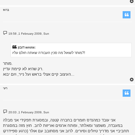
ברווז
P
19:58 ,1 February 2009, Sun
o
s
t
דובון wrote:
מותר לשאול מה סכין העבודה שאתה חולם עליו?!
מותר.
רק שהיא לא קיימת עדיין.
העיצוב קיים אצלי בראש ועל נייר, ויום יבוא...
רעי
P
20:03 ,1 February 2009, Sun
o
s
אני עובד כמהנדס חומרים בחברה קטנה, ובמסגרת תפקידי אני מבלה
t
במעבדה, משפצר ומאלתר, ופותח ארגזים ואריזות לרוב. חוץ מזה במסגרת
תחביביי אני מדריך טיולים וסיורים. לרוב אני מסתובב עם אולר (כרגע ספיידרקו