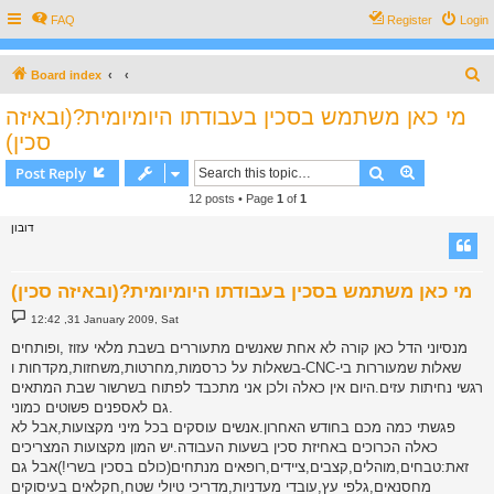
FAQ
Register
Login
S
Board index
e
מי כאן משתמש בסכין בעבודתו היומיומית?(ובאיזה
a
סכין)
r
Search
Advanced s
Post Reply
c
12 posts • Page
1
of
1
h
דובון
מי כאן משתמש בסכין בעבודתו היומיומית?(ובאיזה סכין)
P
12:42 ,31 January 2009, Sat
o
s
מנסיוני הדל כאן קורה לא אחת שאנשים מתעוררים בשבת מלאי עזוז ,ופותחים
t
בשאלות על כרסמות,מחרטות,משחזות,מקדחות ו-CNC-שאלות שמעוררות בי
רגשי נחיתות עזים.היום אין כאלה ולכן אני מתכבד לפתוח בשרשור שבת המתאים
גם לאספנים פשוטים כמוני.
פגשתי כמה מכם בחודש האחרון.אנשים עוסקים בכל מיני מקצועות,אבל לא
כאלה הכרוכים באחיזת סכין בשעות העבודה.יש המון מקצועות המצריכים
זאת:טבחים,מוהלים,קצבים,ציידים,רופאים מנתחים(כולם בסכין בשרי!)אבל גם
מחסנאים,גלפי עץ,עובדי מעדניות,מדריכי טיולי שטח,חקלאים בעיסוקים