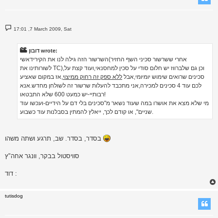
P
17:01 ,7 March 2009, Sat
o
s
t
דובון wrote:
השרשור הזה גילה לנו את הקירידאשי(אחרי ששרשור סכיני השף החזיר
לשורותינו את TC),וכן גם שלברווז יש חלום סודי על סכין למחסנאי,ועוד קצת על
סכינים שרואים שימוש יומיומי,אבל
ללא ספק זה רחוק ממיצוי
,אז במקום שאציע
לכם עוד 4 סכינים למכירה,אני מתכבד להעלות שרשור זה לשולחן מחדש.אנא
רבותיי-יש כמעט 600 שלא התבטאו!
מי שלא מצא את אושרו במה שעוד נשאר מ"סכינים בלי דם על הידיים-ועכשו עוד
שניים", או קודם לכך, ייאלץ להמתין בסבלנות עוד כשבוע.
בסדר, בסדר. שב, תרגע ושתה משהו
סוויסטול בבקר, וונגר אחה"ץ
דוד :
tutisdog