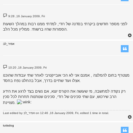
P
9:28 ,16 January 2009, Fri
o
s
לפני מספר חודשים ביקרתי בסדנה של רודי, למדתי ממנו רבות במהלך השעות
t
הספורות שהיו ברשותי. ממליץ מכל הלב.
אמיר_לב
P
10:20 ,16 January 2009, Fri
o
s
מצטרף בחום להמלצה , אמנם אני לא הכי אובייקטיבי לאחר שתי עבודות שהוכנו
t
אצלו ועוד שתיים בדרך, אבל בהחלט נפח בחסד.
רק נקודה למחשבה, מי שעושה את הקורס יוצא, אם נשים בצד לרגע את הידע
הרב שירכוש, עם שתי סכינים של רודי, סכינים שנותנות תחרות לכל סכין
מצויינת.
on 12:46 ,16 January 2009, Fri, edited 1 time in total.
אמיר_לב
Last edited by
tutisdog