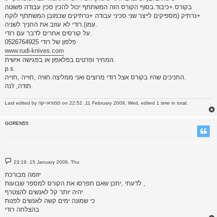
בקורס.+כיבוד.בסוף הקורס הזה המשתתף יכול להכין סכין עבודה פשוטה
+נרתיק (מספיקים לייצר שני סכיני עבודה +נרתיקים שכמובן המשתתף לוקח
עמו).רודי לא עוזב את החניך לשניה.
על קורסים אחרים לדבר עם רודי.
פלפון של רודי 0526764925
www.rudi-knives.com
המחיר ופרטים בפלאפון או בפגישה אישית.
p.s.
החניכים שהיו בקורס אצל רודי מרוצים ואני ממליצה.חוויה ,חוייה ,חוייה.
תודה, ז'נה.
on 22:52 ,11 February 2009, Wed, edited 1 time in total.
סמוראי-קה
Last edited by
GOREN55
P
23:19 ,15 January 2009, Thu
o
s
יוזמה מבורכת
t
לדעתי ,יתכן שאם תפרסו את הקורס למספר שבועות ,
יהיה יותר קל לאנשים להצטרף
כי שמונה ימים קשה לאנשים לפנות
בהצלחה רודי