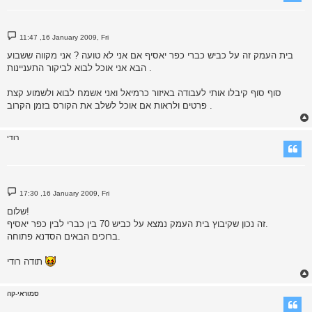
P
11:47 ,16 January 2009, Fri
o
s
בית העמק זה על כביש כברי כפר יאסיף אם אני לא טועה ? אני מקווה ששבוע
t
הבא אני אוכל לבוא לביקור התעניינות .
סוף סוף קיבלו אותי לעבודה באיזור כרמיאל ואני אשמח לבוא ולשמוע קצת
פרטים ולראות אם אוכל לשלב את הקורס בזמן הקרוב .
רודי
P
17:30 ,16 January 2009, Fri
o
s
שלום!
t
זה נכון שקיבוץ בית העמק נמצא על כביש 70 בין כברי לבין כפר יאסיף.
ברוכים הבאים הסדנא פתוחה.
תודה רודי
סמוראי-קה