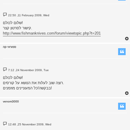
P
22:50 ,11 February 2009, Wed
o
s
שלום לכולם!
t
קישור לסרטון קצר.
http://www.fishmanknives.com/forum/viewtopic.php?t=201
סמוראי-קה
P
7:12 ,24 November 2009, Tue
o
s
שלום לכולם!
t
רוצה שוב לעלות את הנושא על קורסים.
בבקשה!כל המעוניינים מוזמנים!
venom3000
P
12:48 ,25 November 2009, Wed
o
s