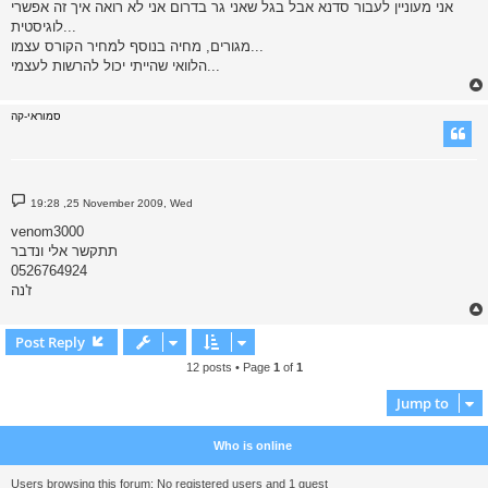
אני מעוניין לעבור סדנא אבל בגל שאני גר בדרום אני לא רואה איך זה אפשרי
t
לוגיסטית...
מגורים, מחיה בנוסף למחיר הקורס עצמו...
הלוואי שהייתי יכול להרשות לעצמי...
סמוראי-קה
P
19:28 ,25 November 2009, Wed
o
s
venom3000
t
תתקשר אלי ונדבר
0526764924
ז'נה
Post Reply
12 posts • Page
1
of
1
Jump to
Who is online
Users browsing this forum: No registered users and 1 guest