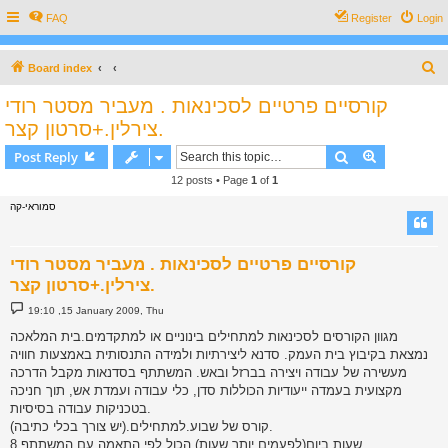
FAQ
Register
Login
S
Board index
e
קורסיים פרטיים לסכינאות . מעביר מסטר רודי
a
צירלין.+סרטון קצר.
r
Search
Advanced s
Post Reply
c
12 posts • Page
1
of
1
h
סמוראי-קה
קורסיים פרטיים לסכינאות . מעביר מסטר רודי
צירלין.+סרטון קצר.
P
19:10 ,15 January 2009, Thu
o
s
מגוון הקורסים לסכינאות למתחילים בינוניים או למתקדמים.בית המלאכה
t
נמצאת בקיבוץ בית העמק. סדנא ליצירתיות ולמידה התנסותית באמצעות חוויה
מעשירה של עבודה ויצירה בברזל ובאש. המשתתף בסדנאות מקבל הדרכה
מקצועית בעמדה ייעודיות הכוללות סדן, כלי עבודה ועמדת אש, תוך חניכה
בטכניקות עבודה בסיסיות.
קורס של שבוע.למתחילים.(יש צורך בכלי כתיבה).
8 שעות ביום(לפעמים יותר שעות) הכול לפי התאמה עם המשתתף