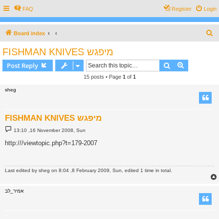
FAQ
Register
Login
S
Board index
e
FISHMAN KNIVES מיפגש
a
Search
Advanced s
Post Reply
r
15 posts • Page
1
of
1
c
sheg
h
FISHMAN KNIVES מיפגש
P
13:10 ,16 November 2008, Sun
o
s
http:///viewtopic.php?t=179-2007
t
Last edited by
sheg
on 8:04 ,8 February 2009, Sun, edited 1 time in total.
אמיר_לב