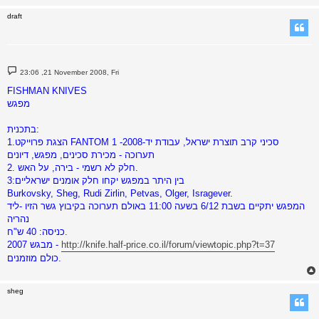
draft
P
23:06 ,21 November 2008, Fri
o
s
FISHMAN KNIVES
t
מפגש
בתכנית:
1.הצגת פרוייקט FANTOM 1 -2008-סכיני קרב תוצרת ישראל, עבודת יד
תערוכה - מכירת סכינים, מפגש, דיונים
2. חלק לא רשמי - בירה, על האש.
בין היתר במפגש יקחו חלק אומנים ישראליים:3
Burkovsky, Sheg, Rudi Zirlin, Petvas, Olger, Isragever.
המפגש יתקיים בשבת 6/12 בשעה 11:00 באולם תערוכה בקיבוץ גשר הזיו -ליד
נהריה
כניסה: 40 ש"ח.
http://knife.half-price.co.il/forum/viewtopic.php?t=37
מבגש 2007 -
כולם מוזמנים.
sheg