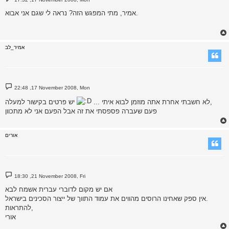
o
s
אמיר, מתי המפגש הזה? נראה לי שגם אני אבוא.
t
אמיר_לב
P
22:48 ,17 November 2008, Mon
o
s
יש פרטים בקישור למעלה,
לא חשבתי אחרת אתה מוזמן לבוא איתי ...
t
פעם שעברה פספסתי את זה אבל הפעם אני לא מתכוון
אורים
P
18:30 ,21 November 2008, Fri
o
s
אם יש מקום לדוברי עברית אשמח לבא
t
אין ספק שאחינו הרוסים מהווים את עמוד התווך של ייצור הסכינים בישראל.
להתראות,
אורי