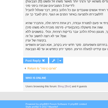
לידיעת 3 המצביעים שבחרו ביפני סיני:
ר ראיתי אנשים שעובדים עם כל הלהב בחוץ, דבר שעלול להוביל
לשבירתו ולפציעה באיזור הפנים או הגוף. ניתן לאבד כך עין!!!
קניתי אי פעם למטרת עבודה, רק אחת הייתה זולה, והתברר שהיא
שווה את מישקלה בזהב(ועדיין- פירמה מוכרת ולא משהו סיני).
 מנגנון נעילת הלהב עבר בדיקות רציניות, וכולי. בפשוטים ללא
שם? אני לא רוצה לחשוב על זה.
בקיצורו של עניין.
 סקר חדש יגיע בקרוב, אנא הצביעו והשפיעו.
Post Reply
Return to “פורום כניסה”
WHO IS ONLINE
Users browsing this forum:
Bing [Bot]
and 4 guests
Powered by
phpBB
® Forum Software © phpBB Limited
Style proflat © 2017
Mazeltof