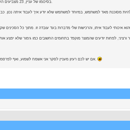
בסיכומו של עניין, 23 מצביעים העדיפו משהוא יקר ורציני יותר מאשר משהו זול ופשוט (20 הצבעות).
ה להיות מסוכנת מאד למשתמש, במיוחד למשתמש שלא יודע איך לעבוד איתה נכון. כב
הוא איכותי לעבוד איתו, והרכישות שלי מדברות בעד עובדה זו. מתוך כל הסכינים ש
 ורציני, לפחות יודעים שהמוצר מוקפד בתחומים החשובים כמו גימור שלא יפצע אותך,
בחרתם והשפעתם.
אם יש לכם רעיון מעניין לסקר אני אשמח לשמוע, ואף לפרסמו עם קרדיט למעלה הרעיון. הסקר ירוץ כחודש או עד 40 הצבעות.