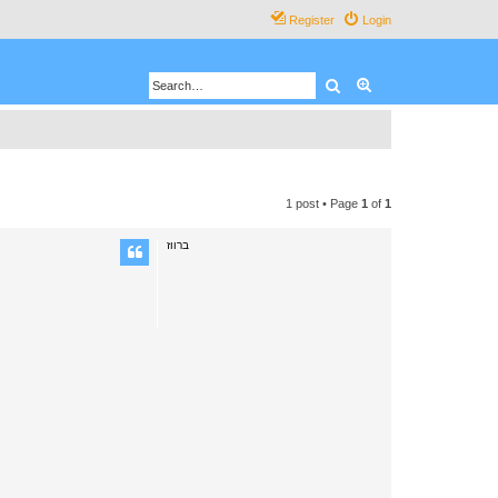
Register
Login
Search
Advanced search
1 post • Page
1
of
1
ברווז