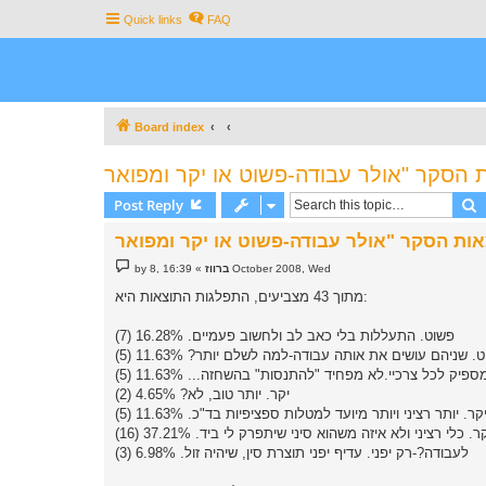
Quick links
FAQ
Board index
S
Post Reply
P
16:39 ,8 October 2008, Wed
ברווז
»
by
o
s
מתוך 43 מצביעים, התפלגות התוצאות היא:
t
פשוט. התעללות בלי כאב לב ולחשוב פעמיים. 16.28% (7)
. שניהם עושים את אותה עבודה-למה לשלם יותר? 11.63% (5)
פיק לכל צרכיי.לא מפחיד "להתנסות" בהשחזה... 11.63% (5)
יקר. יותר טוב, לא? 4.65% (2)
קר. יותר רציני ויותר מיועד למטלות ספציפיות בד"כ. 11.63% (5)
ר. כלי רציני ולא איזה משהוא סיני שיתפרק לי ביד. 37.21% (16)
לעבודה?-רק יפני. עדיף יפני תוצרת סין, שיהיה זול. 6.98% (3)