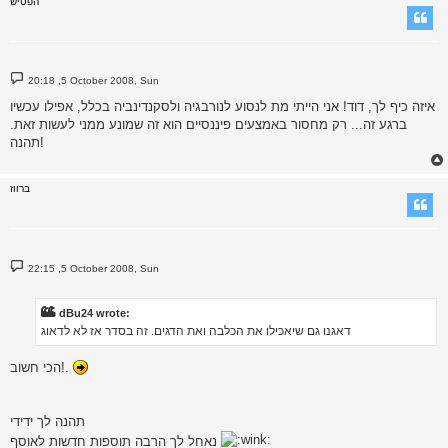
הפטיש
P
20:18 ,5 October 2008, Sun
o
s
איזה כיף לך, דוד! אני הייתי מת לנסוע לנורבגיה ולסקנדינביה בכלל, אפילו עכשיו
t
ברגע זה... רק מחסור באמצעים פיננסיים הוא זה שמונע ממני לעשות זאת.
תהנה!
ברווז
P
22:15 ,5 October 2008, Sun
o
s
t
dBu24 wrote:
דאגנו גם שיאכילו את הכלבה ואת הדגים. זה בסדר אז לא לדאוג
הכי חשוב!.
תהנה לך ידידי
נאחל לך הרבה תוספות חדשות לאוסף