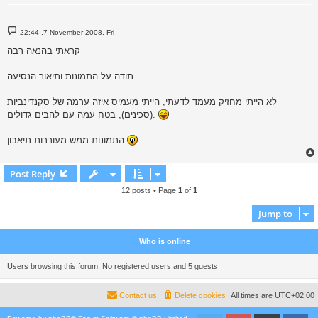
P
22:44 ,7 November 2008, Fri
o
s
קראתי בהנאה רבה
t
תודה על התמונות ותיאור הנסיעה
לא הייתי מחזיק מעמד לדעתי, הייתי מעמיס איזה ערמה של סקנדינביות
(סכינים), בטח עמה עם להבים גדולים.
התמונות ממש מעוררות תיאבון
Post Reply
12 posts • Page
1
of
1
Jump to
Who is online
Users browsing this forum: No registered users and 5 guests
Contact us
Delete cookies
All times are
UTC+02:00