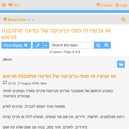
FAQ
Register
Login
S
Board index
e
אז עכשיו זה סופי-כרוניקה של נסיעה מתוכננת
a
מראש
r
Search
Advanced s
Post Reply
c
12 posts • Page
1
of
1
h
dBu24
אז עכשיו זה סופי-כרוניקה של נסיעה מתוכננת מראש
P
22:43 ,27 August 2008, Wed
o
s
בשבוע הראשון של אוקטובר אורזים מברשת שיניים וסוודר וקופצים לאיזה
t
שבועיים בנורווגיה .
סאונות וזוהר הצפון לגברת, סכינים לאדון.
רחוק מטלפונים, חדשות, תיירים, אין שם אף קאסינו, מועדון לילה או מרכז קניות.
פיורדים, לאפים, זוהר צפון, בטח גם גשם ושלג פה ושם.