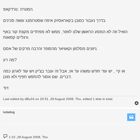
המטרה :נורדקאפ.
בדרך נעבור כמובן בקאראסיוק איפה שסטרומנג עושה סכינים.
הואיל וזה לא המסע הראשון שלנו לאזור, ממש לא מפחדים מקצת קור באף
ורגליים קפואות.
ניזונים מסלמון וקאוויאר מהסופר והרבה מרקים של אסם.
מה רע?
או קיי , יש עוד חודש ומשהו עד אז, אבל זה עובר בצ'יק ויש עוד לארגן כמה
דברים. שם אסור להתפש חפיף ולא מוכן.
דוד
Last edited by
dBu24
on 20:51 ,28 August 2008, Thu, edited 1 time in total.
tutisdog
P
1:10 ,28 August 2008, Thu
o