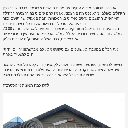
אז ככה: נורווגיה מדינה ענקית עם פחות תושבים מישראל, יש לה צי דייג בין
הגדולים בעולם, מלא נפט מהים הצפוני, אז אין להם שום סיבה להצטרף לקהילה
האירופית. התושבים נראים מאד טוב, המכוניות והבתים אפילו של תושבי כפר
הדייגים סקרסווג לידם הוילות של הרצליה פיתוח יחווירו.
הכבישים די צרים אבל מתוחזקים כמו שצריך, נוסעים לאט ,לא יותר מ 70-80
קמ"ש עם כמה קטעים בודדים של 90 קמ"ש, אבל לאומת זאת אין תמרורי עצור
ואין רמזורים, ככה ששלוש מאות ק"מ עוברים בצ'יק.
את הכלים במטבח לא שוטפים עם סקוטש אלא עם מברשת!!! זה יופי והייתי
חייב להצטייד באחת
באשר לכבישים, כשנסענו משדה התעופה לקמפינג, היה קטע של חצי קילומטר
בעיר אלטה שם עשו תיקון גדול, הרימו את כל האספלט ובנו מחדש את הכיכר.
שבוע אחרי הכל היה גמור כולל צביעת הפסים הלבנים והכל.
להלן כמה תמונות אילוסטרציה