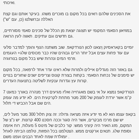
ואיכותי.
את הסכינים שלהם רואים בכל מקום בו מוכרים משהו. בעיקר אותם וגם קצת
האללה וברושלטו (כן, עם "ש")
במוזיאון הסאמי המקומי יש תצוגה יוצאת מן הכלל של סכינים סאמי מסורתיים,
גם חדשים וגם עתיקים. תאווה לעין הרואה.
יומיים בקאראסיוק ןיצאנו לכוון הנורדקאפ. שוב משתנה הנוף והופך למדבר סלעי
עם עוד פחות עצים אבל יותר הרים גבוהים שהיו כבר מכוסים שלג+ העגמים
וזרמי המים ונהרות שיש בכל מקום בנורווגיה.
גם באזור הזה מגדלים איילים ולמרות שלא ראינו עדר אחד לרפואה, בכל מקום
יש סימנים של נכחות הסאמי: בקתות בצורת קונוס וצריפים ישנים שחורים בנויים
קורות עץ וגדרות ענקיות לשליטה בתנועות העדרים.
הנורדקאפ נמצא על אי בשם מאגרוייה ואליו מגיעים דרך מנהרה באורך כמעט 7
ק"מ אשר יורדת לעומק של 200 מטר מתחת לקרקעית הים. לא יודע מה עומק
הים שם אבל הכביש די תלול.
בקאפ עצמו הוא לא מי יודע איזה מציאה גדולה: זה צוק תלול 300 מטר מעל לים,
יש שם מרכז מבקרים, אשר היה סגור וככה חסכנו 400 קרונות. יש נ"צ של
המקום, מזג האויר היה קיציני ממש: קור כלבים של מינוס 5 מעלות, רוח איומה
וסופת שלג. תנאים ארקטים ממש. הצטלמנו בכל הפוזות, טלפנו הביתה לאחל
יומולדת שמח לאחד הבנים ועפנו משם .