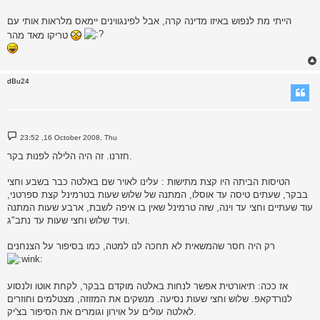
הייתי מת לנפוש באיזו מדינה קרה, אבל לפינגווינים יימאס מלראות אותי עם
טריקו מאד מהר
dBu24
P
23:52 ,16 October 2008, Thu
o
s
חזרנו. זה היה הלילה לפנות בקר.
t
הטיסות הביתה היו קצת מתישות : עלינו לאויר שם באלטה כבר בשבע וחצי
בבקר, שעתים טיסה עד אוסלו, המתנה של שלוש שעות בטרמינל קצת ספרטני,
עוד שעתיים וחצי עד וינה, שזה טרמינל שאין בו איפה לשבת, ארבע שעות המתנה
ועיד שלוש וחצי שעות עד נתב"ג.
רק היה חסר שהמשאית לא תחכה לנו למטה, כמו בסיפור על הצנחנים
אז ככה: תיאורטית אפשר לנחות באלטה מוקדם בבקר, לקחת אוטו ולנסוע
לנורדקאפ. שלוש וחצי שעות נסיעה. מנשקים את המזוזה, מצטלמים וחוזרים
לאלטה עולים על אוירון וגומרים את הסיפור בצ'יק.