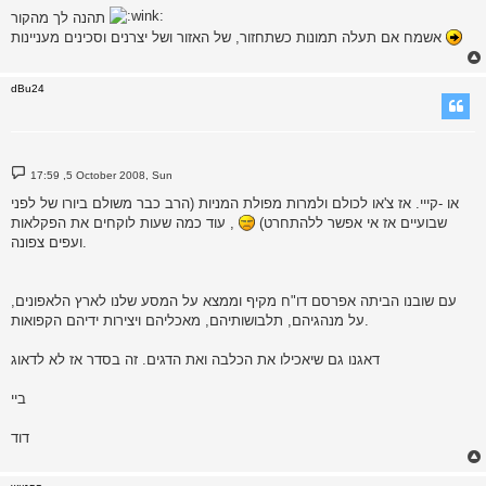
s
תהנה לך מהקור
t
אשמח אם תעלה תמונות כשתחזור, של האזור ושל יצרנים וסכינים מעניינות
dBu24
P
17:59 ,5 October 2008, Sun
o
s
או -קייי. אז צ'או לכולם ולמרות מפולת המניות (הרב כבר משולם ביורו של לפני
t
שבועיים אז אי אפשר ללהתחרט)
, עוד כמה שעות לוקחים את הפקלאות
ועפים צפונה.
עם שובנו הביתה אפרסם דו"ח מקיף וממצא על המסע שלנו לארץ הלאפונים,
על מנהגיהם, תלבושותיהם, מאכליהם ויצירות ידיהם הקפואות.
דאגנו גם שיאכילו את הכלבה ואת הדגים. זה בסדר אז לא לדאוג
ביי
דוד