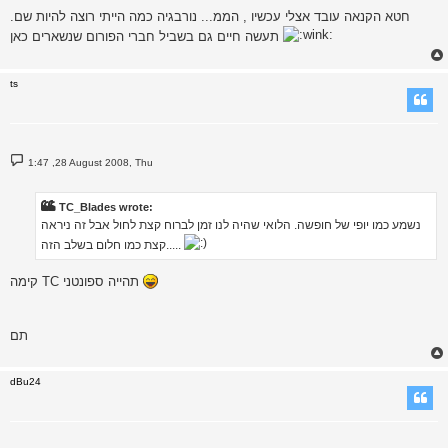
s
חטא הקנאה עובד אצלי עכשיו , הממ... נורבגיה כמה הייתי רוצה להיות שם.
t
תעשה חיים גם בשביל חברי הפורום שנשארים כאן
ts
P
1:47 ,28 August 2008, Thu
o
s
t
TC_Blades wrote:
נשמע כמו יופי של חופשה. הלואי שהיה לנו זמן לברוח קצת לחול אבל זה ניראה
קצת כמו חלום בשלב הזה.....
קימה TC תהייה ספונטני
תם
dBu24