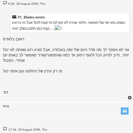
P
6:36 ,28 August 2008, Thu
o
s
t
TC_Blades wrote:
נשמע כמו יופי של חופשה. הלואי שהיה לנו זמן לברוח קצת לחול אבל זה ניראה
קצת כמו חלום בשלב הזה.....
ראובן בלאדס
אני לא אספר לך מה סדר היום שלי ומה באג'נדה, אבל מגיע רגע שאתה לא יכול
יותר, חייב לזרוק הכל ולעוף רחוק עד כמה שהמסטרקארד מאפשר לך באותו יום.
ואחרי, המבול
זה רק עיניין של החלטה וגם אתה יכול
דוד
ברווז
P
17:34 ,28 August 2008, Thu
o