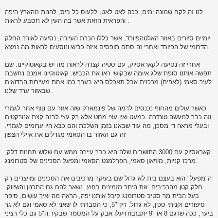
לנו זה לקח שמונה ימים, ככה לאט לאט, ללעוס כל ביס, להנות מהארץ היפה
והפראית הזאת אשר בה העין לא תסבע לראות .
יומיים סיורים באזור האלטהפיורד, אשר כללו הכרת העיירה, נסיעה לאורך החלק
הדרומי של הפיורד ואחרי זה סתם תופסים איזה כביש ונוסעים לראות מה נמצא.
אחרי זה נסיעה לקאראסיוק, עם סטיה קצרה לראות מה יש בקאוטוקיינו. שם
תפשה אותנו סופת שלג איומה שבקושי ראו את הכביש. קאוטוקיינו אמנם נחשבת
לעיר סאמי (לאפים) מרכזית אבל תאכלס היא בערך כמו אחת מעיירות הבדואים
שבאזור ערד שלנו.
כאשר עולים מהחוף נכנסים לרמה של פינמארק שזה אזור עם נןוף אחר לגמרי
וזה כבר למעשה טונדרה: כמעט ואין עצי מחט אלא רק עצי לבנה קצת אנורקטים
ובעלי מראה די מסכן, מה עוד שבאנו בזמן השלכת והם כבא היו ערומים לגמרי.
זה גם האזור בו הסאמי מגדלים את איילי הצפון
קאראסיוק עם 3000 התושבים שלה היא כבר עיירה ממש עם שלוש תחנות דלק,
מרכז קניות, מוזיאון סאמי, הפרלמנט הסאמי ומפעל הסכינים של סטרומנג.
ה"מפעל" הוא בעצם בית לא גדול שם בעיקר מרכיבים את הסכינים ומייצרים רק
חלק קטן מהרכיבים. את היתר מזמינים בחוץ. נשאר להם גם התכנון והשיווק.
בעל הבית מר סטיב סטרומנג קיבל אותנו יפה, הראה מה ואיך עושים, סיפר
סיפורים וקניתי סכין, לא גדול. רק "5, כי הסברתי לו שאני לא סאמי וגם לא גר
ביער, ככה שדגם 8 או "9 יתבזבזו ויעלו אבק על המסמר שבקיר.ה"5 גם כלי רציני