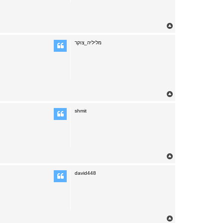
T
o
p
מליליה_צוקר
T
o
p
shmit
T
o
p
david448
T