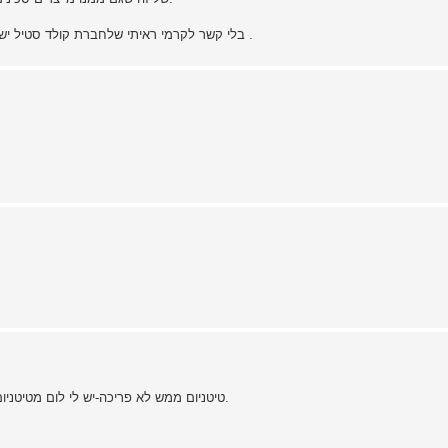
בלי קשר לקרמי ראיתי שלחברת קולד סטיל ישנם כמה דגמים של סכינים שהם מחומר פלסטי כלשהו. מעניינים .
טיטניום ממש לא פריכה-יש לי לום מטיטניום עובד טוב. הבעיה בסנדביץ כזה שהחורפה עצמה תיהיה שבירה.