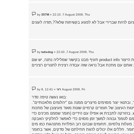
P
by
357M
»
22:10 ,7 August 2008, Thu
o
s
t
P
by
tutisdog
»
22:43 ,7 August 2008, Thu
o
s
t
 אותם עם מתכת אבל נראה שזה עבודה רצינית לתנורים רציניים
P
12:41 ,8 August 2008, Fri
רעי
»
by
o
s
בואו נעשה טיפה סדר:
t
ובתנאי יצור מסוימים מייצרים ממנה גם "יהלומים מלאכותיים".
ש, בהזרקה לתבנית או אפילו עם הידיים (חומר שממנו מכינים כדי
חמם לטמפ' גבוהה למשך זמן מסוים כדי לאפשר לחלקיקי האבקה
ומר. חללים אלו יכולים להוות תחילתם של סדקים, אשר בחומר