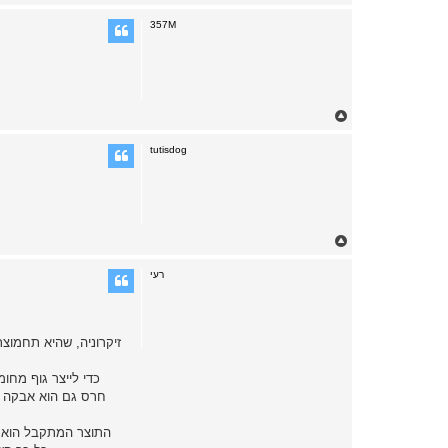
o
p
357M
T
o
p
tutisdog
T
o
p
רעי
זיקרוניה, שהיא תחמוצת
כדי לייצר גוף מחומ
חרס גם הוא אבקה עד
התוצר המתקבל הוא ק