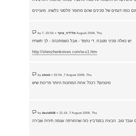
P
20:54 ,7 August 2008, Thu
מליליה_צוקר
»
by
o
s
יש כאלה סכיני מטבח. די נחמד - אבל כשמתכהה - לך תשחיז.
t
http://shenzhenknives.com/w-s1.htm
P
by
shmit
»
20:54 ,7 August 2008, Thu
o
s
טיטניום? רכה? אחת המתכות היותר פריכות שיש
t
P
by
david448
»
21:16 ,7 August 2008, Thu
o
s
t