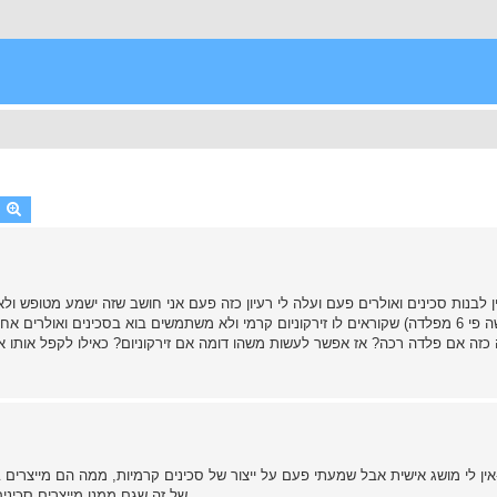
earch
Advanced search
ין לבנות סכינים ואולרים פעם ועלה לי רעיון כזה פעם אני חושב שזה ישמע מטופש ולא
קשה בימיוחד (קשה פי 6 מפלדה) שקוראים לו זירקוניום קרמי ולא משתמשים בוא בסכינים ו
זה אם פלדה רכה? אז אפשר לעשות משהו דומה אם זירקוניום? כאילו לקפל אותו אם 
אין לי מושג אישית אבל שמעתי פעם על ייצור של סכינים קרמיות, ממה הם מייצרים בדיוק את הלהב
של זה שגם ממנו מייצרים סכינים להסלקה או החבאה על מנת להעביר בגלאי מתכות ללא בעיה.