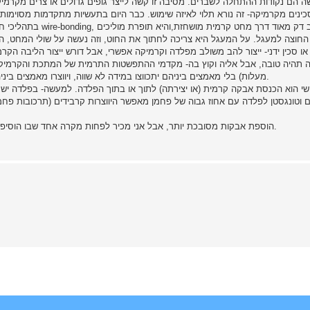
כינים מקרמיקה- זה נורא תלוי לאיזה שימוש. כבר היום בתעשיות מתקדמות מסוימות
בתהליכי חיבור שבב אלק
או סכין ידני- ייצור להב משולב מפלדה וקרמיקה אפשרי, אבל דורש ייצור הליבה ה
מעלות) בלי מאמצים ביניהם יתכווצו במידה לא שווה, ויווצרו מאמצים ביניהם, מה שיכול להפריד את החיבור או לגרום לשבר של הקרמיקה.
שי הוא הכנסת אבקה קרמית (או יצירתה) לתוך או בתוך הפלדה. למעשה- בפלדה יש ח
דיום וטונגסטן לפלדה עם אחוז גבוה של פחמן מאפשר היווצרות קרבידים (תרכובות
הוספת אבקות מסובכת יותר, אבל אני מכיר לפחות מקרה אחד שבו הוסיפו תחמוצת איטריום לפלדה כדי לקבל תכונות מסוימות. זה אפשרי.