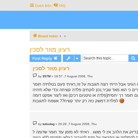
Quick links
FAQ
Board index
רעיון מוזר לסכין
S
Post Reply
רעיון מוזר לסכין
P
by
357M
»
19:57 ,7 August 2008, Thu
o
s
 הגיוני אבל הייתי רוצה תגובות על זה,ראיתי פעם בטלויזיה חומר
t
אולרים אחרים כי הוא מאד שביר,נכון לוקחים פלדה קשיחה וכדי שלא תיהיה
חומר רך יחסית(פלדה או טיטניום רכים) ואז ליצור אפקט דומה
לפלדת דמשק כזה רק יותר קשיח??.אשמח לתגובות
P
by
tutisdog
»
20:28 ,7 August 2008, Thu
o
s
 אין לי מושג . ראיתי לא מזמן עוד חומר שדומה ל-zytel או משהו בסגנון
t