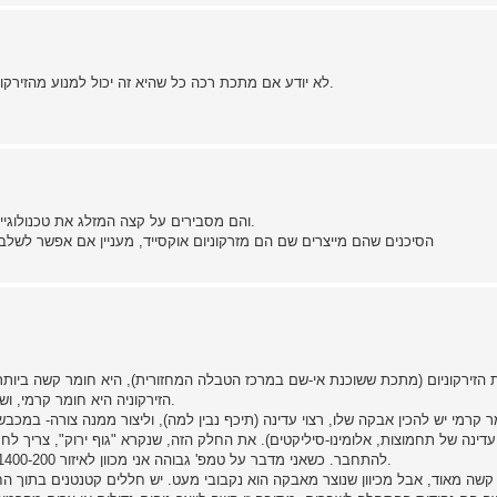
לא יודע אם מתכת רכה כל שהיא זה יכול למנוע מהזירקוניום להיות שברירי אבל לא לפגוע בקשיחות שלא??,תודה לעונים.
תעיף מבט בקישור שמליליה נתנה, יש שם product info והם מסבירים על קצה המזלג את טכנולוגיית הייצור.
הסיכנים שהם מייצרים שם הם מזרקוניום אוקסייד, מעניין אם אפשר לשלב
 הזירקוניום (מתכת ששוכנת אי-שם במרכז הטבלה המחזורית), היא חומר קשה ביותר, 
הזירקוניה היא חומר קרמי, ושיטות העיצוב של חומרים קרמיים שונות מאוד מעיצובן של מתכות.
ר קרמי יש להכין אבקה שלו, רצוי עדינה (תיכף נבין למה), וליצור ממנה צורה- במכב
ינה של תחמוצות, אלומינו-סיליקטים). את החלק הזה, שנקרא "גוף ירוק", צריך ל
להתחבר. כשאני מדבר על טמפ' גבוהה אני מכוון לאיזור 1400-200 מעלות צלסיוס, תחומים שבהם רוב הפלדות מתנהגות כמו מים.
שה מאוד, אבל מכיוון שנוצר מאבקה הוא נקבובי מעט. יש חללים קטנטנים בתוך הח