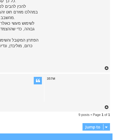
כל כך קשה הם נקודות ההתחלה לשברים. מסיבה זו קשה לייצר גופים גדולים או צרים מקרמיקה שיהיו חסינים לשבר במידה סבירה. גדול זה מעל ס"מ בודדים.
להכין להבים לס
מהשבב החוצה למעגל. על המעגל היא צריכה לחתוך את החוט, וזה נעשה על שולי המחט, המשמשים לחיתוך. גם בעיבוד שבבי יש סכינים ולהבים מקרמיקה.
לשימוש מעשי כאולר 
הפתרון המקובל והשימו
כרום, מוליבדן, ונ
T
o
p
357M
T
o
9 posts • Page
1
of
1
p
Jump to