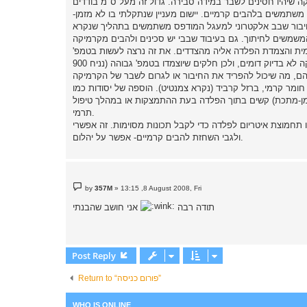
 משתמשים בלהבים קרמיים. יישום מעניין שנתקלתי בו לא מזמן-
טרוני למעגל המודפס משתמשים בתהליך שנקרא wire-bonding, במהלכו מוזרם חוט זהב דק מאוד דרך מחט קרמית מושחזת,והיא תופרת מוליכים
קרמית והצמדת הפלדה אליה מהצדדים. את זה נרצה לעשות בטמפ'
גבוהה, כדי שההצמדה תהיה טובה, אבל אליה וקוץ בה- מקדמי ההתפשטות התרמית של המתכת והקרמיקה לא בדיוק דומים, ולכן חלקים שיוצמדו בטמפ' גבוהה (נניח 900
ומר קרמי, ברזל קרביד (נקרא צמנטיט). הוספה של יסודות כמו
 פחמן-מתכת) קשים בתוך הפלדה בעת ההתמצקות או במהלך טיפול
תרמי.
ולגבי השחזת להבים קרמיים- אפשר על יהלום.
P
by
357M
»
13:15 ,8 August 2008, Fri
o
s
תודה רבה
אני חושב שהבנתי
t
Post Reply
Return to “פורום כניסה”
WHO IS ONLINE