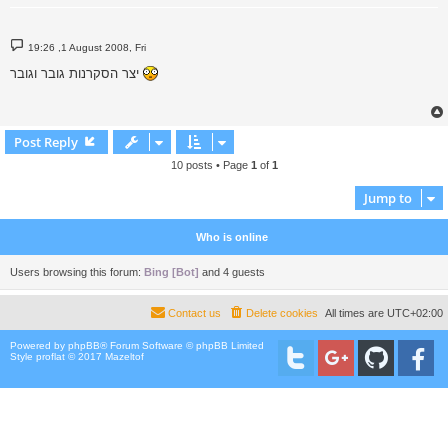
P
19:26 ,1 August 2008, Fri
o
s
יצר הסקרנות גובר וגובר
t
Post Reply
10 posts • Page
1
of
1
Jump to
Who is online
Users browsing this forum:
Bing [Bot]
and 4 guests
Contact us
Delete cookies
All times are
UTC+02:00
Powered by
phpBB
® Forum Software © phpBB Limited
Style proflat © 2017
Mazeltof