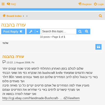
FAQ
Register
Login
S
Board index
e
עזרה בהבנה
a
Search
Advanced s
Post Reply
r
10 posts • Page
1
of
1
c
שלומי
h
עזרה בהבנה
P
13:22 ,1 August 2008, Fri
o
s
שלום לכולם בזמן האחרון התחלתי לחפש סכיני שטח קטנים יותר
t
מה שנקרא כפי מה שאני הבנתי bushcraft knife עכשיו הדגמים שמצאתי
באיי ביי ובגוגל כולם לרוב המחירים שלהם הם מאוד גבוהים מאזור ה80 דולר
ועד מאתיים פלוס
מעניין אותי למה המחירים של אותם פריטים יקרים כל כך מאיזה סיבה
אני מצרף קישורים לדפים באיי ביי שתיראו את הפריטים עצמם
ואני ישמח לעזרה בנושא זה
http://cgi.ebay.com/Handmade-Bushcraft- ... dZViewItem