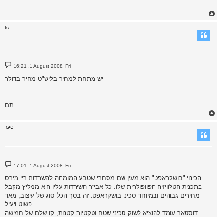
ts
P
16:21 ,1 August 2008, Fri
o
s
יש מתחת למחיר בליש"ט מחיר בדולר
t
תם
סער
P
17:01 ,1 August 2008, Fri
o
s
הכינוי "בושקראפט" הוא מעין שם מסחרי שטבע המומחה להשרדות ריי מירס
t
בתכנית הטלוויזיה הפוופולרית שלו. כל אביזר השירדות עליו הוא ממליץ מקבל
מחירים גבוהים ובמיוחד סכיני בושקראפט. זה בסך הכל סוג של עיצוב, מאד
פשוט ויעיל.
דוסטאר עומד להוציא לשוק סכיני שטח וטקטיות קטנות, קו שלם של חמישה