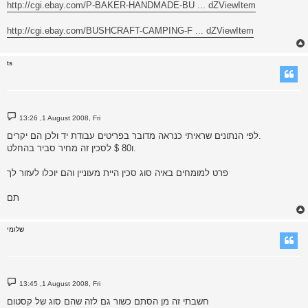
http://cgi.ebay.com/P-BAKER-HANDMADE-BU ... dZViewItem
http://cgi.ebay.com/BUSHCRAFT-CAMPING-F ... dZViewItem
ts
P
13:26 ,1 August 2008, Fri
o
s
לפי הנתונים שראיתי כנראה מדובר בפריטים עבודת יד ולכן הם יקרים.
t
ו80 $ לסכין זה מחיר סביר בהחלט.
פרט למומחים באיה סוג סכין היית מעוניין והם יוכלו לעזור לך
תם
שלומי
P
13:45 ,1 August 2008, Fri
o
s
חשבתי זה מן הסתם כשור גם לזה שהם סוג של קסטום
t