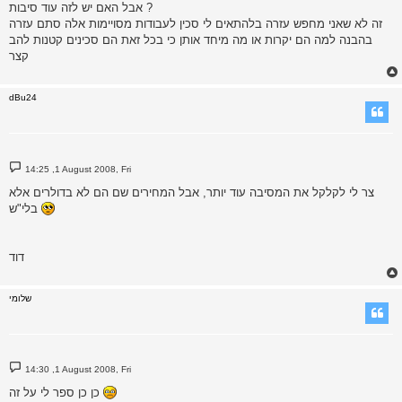
אבל האם יש לזה עוד סיבות ?
זה לא שאני מחפש עזרה בלהתאים לי סכין לעבודות מסויימות אלה סתם עזרה
בהבנה למה הם יקרות או מה מיחד אותן כי בכל זאת הם סכינים קטנות להב
קצר
dBu24
P
14:25 ,1 August 2008, Fri
o
s
צר לי לקלקל את המסיבה עוד יותר, אבל המחירים שם הם לא בדולרים אלא
t
בלי"ש
דוד
שלומי
P
14:30 ,1 August 2008, Fri
o
s
כן כן ספר לי על זה
t