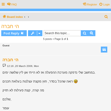
FAQ
Register
Login
S
Board index
e
הי חברה
a
Search
Advanced s
Post Reply
r
5 posts • Page
1
of
1
c
Guest
h
הי חברה
P
12:16 ,20 March 2006, Mon
o
s
במחשב שלי נדפקה מערכת ההפעלה אז לא הייתי און ליין שלושה ימים.
t
רואה שהכל בסדר, חוץ מקצת עצלנות בעלאת תכנים
מה קורה, קצת פעילות לא תזיק
שלכם,
עומר