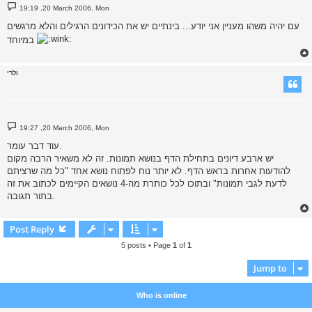
P
19:19 ,20 March 2006, Mon
o
s
עם יהיה משהו מעניין אני יודע... בינתיים יש את הכידונים הרגילים והלא מרגשים
t
במיוחד
ולרי
P
19:27 ,20 March 2006, Mon
o
s
עוד דבר עומר.
t
יש ארבע דיונים בתחילת הדף בנושא תמונות. זה לא משאיר הרבה מקום
להודעות אחרות בראש הדף. לא יותר נוח לפתוח נושא אחד "כל מה שרציתם
לדעת לגבי תמונות" ובתוכו לכל כותרת מה-4 נושאים הקיימים לכתוב את זה
בתור תגובה.
Post Reply
5 posts • Page
1
of
1
Jump to
Who is online