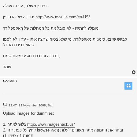
דפדפן מעולה, עובד מעולה.
http://www.mozilla.com/en-US/
הורדה של הדפדפן:
מומלץ להתקין - לא סובל את כל המחלות של האקספלורר
לבקש שייבא סימניות מאקפלורר, מי שלא בטוח שרוצה אותו - עדיין לא לסמן
שהוא ברירת מחדל.
בברכה ובברכת חג עצמאות שמח,
עומר
SAAM007
P
23:47 ,22 November 2008, Sat
o
s
Upload Images for dummies:
t
http://www.imageshack.us/
1. גלוש לאתר
2. לחץ על כפתור ה browse ובחר את התמונה אתה מעוניים לעלות (ראה
תמונה 1 / סימון 1)