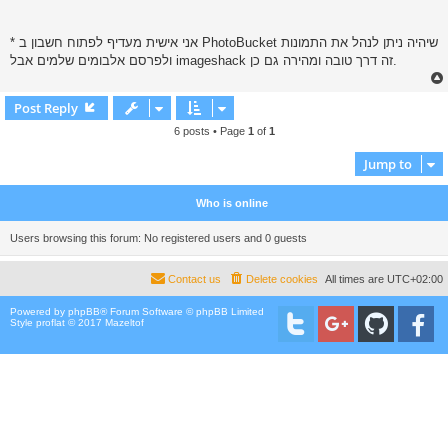
* אני אישית מעדיף לפתוח חשבון ב PhotoBucket שיהיה ניתן לנהל את התמונות
ולפרסם אלבומים שלמים אבל imageshack זה דרך טובה ומהירה גם כן.
Post Reply
6 posts • Page
1
of
1
Jump to
Who is online
Users browsing this forum: No registered users and 0 guests
Contact us
Delete cookies
All times are
UTC+02:00
Powered by
phpBB
® Forum Software © phpBB Limited
Style proflat © 2017
Mazeltof