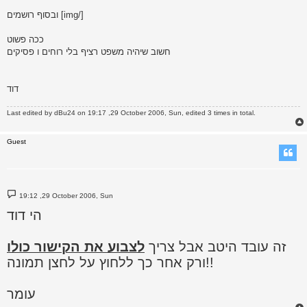
ובסוף רושמים [img/]
ככה פשוט
חשוב שיהיה משפט רציף בלי רוחים ו פסיקים
דוד
Last edited by
dBu24
on 19:17 ,29 October 2006, Sun, edited 3 times in total.
Guest
P
19:12 ,29 October 2006, Sun
o
s
הי דוד
t
זה עובד היטב אבל צריך
לצבוע את הקישור כולו
ורק אחר כך ללחוץ על לחצן תמונה!!
עומר