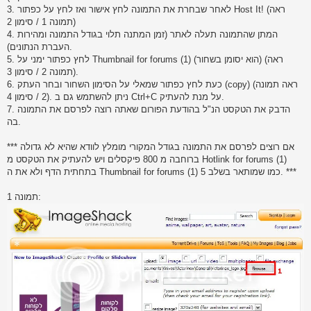
3. לאחר שבחרת את התמונה לחץ אישור ואז לחץ על כפתור Host It! (ראה
תמונה 1 / סימון 2)
4. המתן שהתמונה תעלה לאתר (זמן המתנה תלוי בגודל התמונה ומהירות
העברת הנתונים).
5. לחץ כפתור ימני על Thumbnail for forums (1) (הוא יסומן בשחור) (ראה
תמונה 2 / סימון 3).
6. כעת לחץ כפתור שמאלי על הסימון השחור ובחר העתק (copy) (ראה תמונה
2 / סימון 4). ניתן להשתמש גם ב Ctrl+C על מנת להעתיק.
7. הדבק את הטקסט הנ"ל בהודעת הפורום שאתה רוצה לפרסם את התמונה
בה.
*** אם רוצים לפרסם את התמונה בגודל המקורי מומלץ לוודא שהיא לא גדולה
ברוחבה מ 800 פיקסלים ויש להעתיק את הטקסט מ Hotlink for forums (1)
בתחתית הדף ולא את ה Thumbnail for forums (1) כמו שמותאר בשלב 5. ***
תמונה 1: