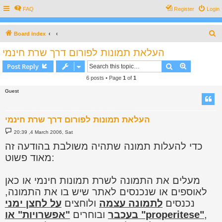
FAQ
Register
Login
S
Board index
e
העלאת תמונות לפורום דרך שרת חינמי
a
Search
Advanced s
Post Reply
r
6 posts • Page
1
of
1
c
Guest
h
העלאת תמונות לפורום דרך שרת חינמי
P
20:39 ,4 March 2006, Sat
o
s
כדי להעלות תמונה שתהיה משולבת בהודעה זה
t
מאוד פשוט:
מעלים את התמונה לשרת תמונות חינמי או כאן
לאוספים או שנכנסים לאתר שיש בו את התמונה,
נכנסים
לתמונה עצמה
ולוחצים
על לחצן ימני
,
"אפשרויות" או "properitese"
בעכבר
ובוחרים