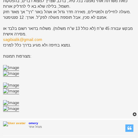
כזאת משרתת אותי נאמנה בכל טיול, ברכב שצריך למצוא דברים, בהפסקות
חשמל, בלילה שלא בא לי להדליק אורות.
מעולה לחיילים ולמטיילים, מאירה חדר גדול או אוהל באור "רך" אך מאוד חזק.
אמנם לא סכין, אבל תוספת מעולה לפק"ל. אורך: 12 סנטימטר.
מבקש עבורה 45 ש"ח (לא כולל 13 ש"ח משלוח). משלוח בדואר רשום בלבד או
מסירה אישית.
sagibialik@gmail.com
נמצא בחיפה ולא מגיע בדרך כלל למרכז.
מצורפות תמונות:
omery
מנהל אתר