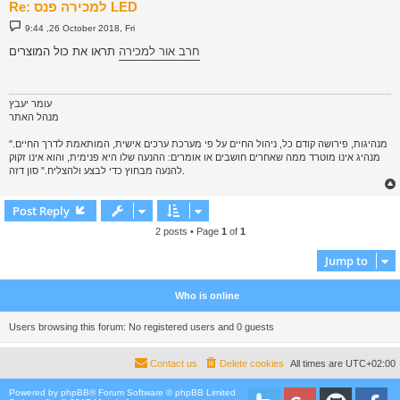
Re: למכירה פנס LED
P
9:44 ,26 October 2018, Fri
o
s
חרב אור למכירה
תראו את כול המוצרים
t
עומר יעבץ
מנהל האתר
"מנהיגות, פירושה קודם כל, ניהול החיים על פי מערכת ערכים אישית, המותאמת לדרך החיים.
מנהיג אינו מוטרד ממה שאחרים חושבים או אומרים: ההנעה שלו היא פנימית, והוא אינו זקוק
להנעה מבחוץ כדי לבצע ולהצליח." סון דזה.
Post Reply
2 posts • Page
1
of
1
Jump to
Who is online
Users browsing this forum: No registered users and 0 guests
Contact us
Delete cookies
All times are
UTC+02:00
Powered by
phpBB
® Forum Software © phpBB Limited