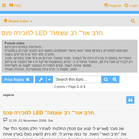
FAQ
Register
Login
S
Board index
e
למכירה פנס LED "חרב אור" רב עוצמה.
a
Forum rules
r
ההודעות בפורם הינן חינם.
c
השימוש לסוחרים בפורום אסור והוא מיועד לאספנים המעוניינים למכור סכינים במסגרת
תחביב ולא יותר מ-6 פריטים בשנה.
h
האחריות במסגרת מכירה הינה על המוכר. מוכר שמוכר סכינים או ציוד אחר בפורום ימכור
רק לבגירים מעל גיל 18, המוכר מתחייב כי יבדוק באמצעות סריקת ת.ז של המוכר או צילום
מסמך מזהה רשמי, קודם למסירת הממכר לקונה או לשליחתו.
תהנו, מקווה כי תרוו נחת מהמערכת. הנהלת האתר.
Search
Advanced s
Post Reply
2 posts • Page
1
of
1
sagiexe
למכירה פנס LED "חרב אור" רב עוצמה.
P
11:28 ,15 November 2008, Sat
o
s
החלטתי לשחרר חלק מפנסי הלד שלי (יש לי קטע עם פנסי led) ואנ מוכר
t
את "חרב האור" הזאת. עד כמה שידוע לי, לא ניתן להשיג כאלו בארץ ואחת