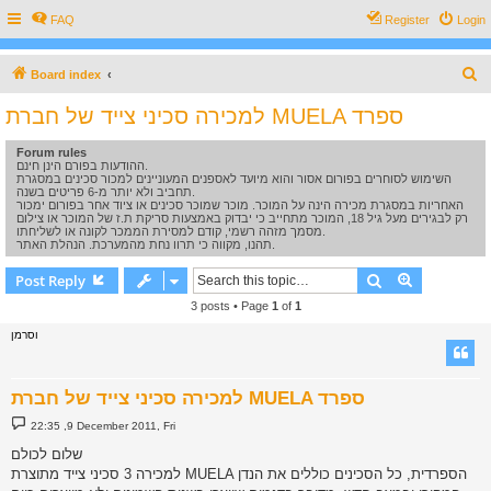
FAQ
Register
Login
S
Board index
e
למכירה סכיני צייד של חברת MUELA ספרד
a
Forum rules
r
ההודעות בפורם הינן חינם.
c
השימוש לסוחרים בפורום אסור והוא מיועד לאספנים המעוניינים למכור סכינים במסגרת
תחביב ולא יותר מ-6 פריטים בשנה.
h
האחריות במסגרת מכירה הינה על המוכר. מוכר שמוכר סכינים או ציוד אחר בפורום ימכור
רק לבגירים מעל גיל 18, המוכר מתחייב כי יבדוק באמצעות סריקת ת.ז של המוכר או צילום
מסמך מזהה רשמי, קודם למסירת הממכר לקונה או לשליחתו.
תהנו, מקווה כי תרוו נחת מהמערכת. הנהלת האתר.
Search
Advanced s
Post Reply
3 posts • Page
1
of
1
וסרמן
למכירה סכיני צייד של חברת MUELA ספרד
P
22:35 ,9 December 2011, Fri
o
s
שלום לכולם
t
למכירה 3 סכיני צייד מתוצרת MUELA הספרדית, כל הסכינים כוללים את הנדן