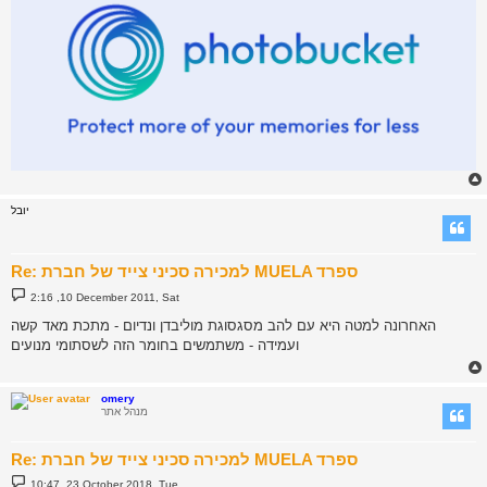
יובל
Re: למכירה סכיני צייד של חברת MUELA ספרד
P
2:16 ,10 December 2011, Sat
o
s
האחרונה למטה היא עם להב מסגסוגת מוליבדן ונדיום - מתכת מאד קשה
t
ועמידה - משתמשים בחומר הזה לשסתומי מנועים
omery
מנהל אתר
Re: למכירה סכיני צייד של חברת MUELA ספרד
P
10:47 ,23 October 2018, Tue