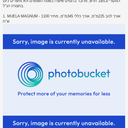
המקורי ובמצב חדש, מדובר בדגמים שיוצרו בשנות השמונים ולא מיוצרים כיום
בתצורה הנ"ל.
1. MUELA MAGNUM - אורך להב 225מ"מ, אורך כללי 345מ"מ, מחיר 1100
ש"ח