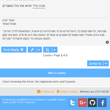
o
s
סכיני צייד
תראו את כול המוצרים
t
עומר יעבץ
מנהל האתר
"מנהיגות, פירושה קודם כל, ניהול החיים על פי מערכת ערכים אישית, המותאמת לדרך החיים.
מנהיג אינו מוטרד ממה שאחרים חושבים או אומרים: ההנעה שלו היא פנימית, והוא אינו זקוק
להנעה מבחוץ כדי לבצע ולהצליח." סון דזה.
Post Reply
3 posts • Page
1
of
1
Jump to
Who is online
Users browsing this forum: No registered users and 0 guests
Contact us
Delete cookies
All times are
UTC+02:00
Powered by
phpBB
® Forum Software © phpBB Limited
Style proflat © 2017
Mazeltof