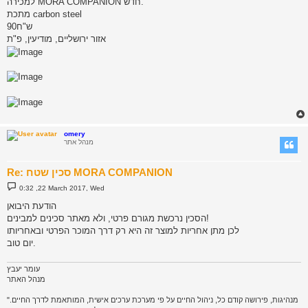
למכירה MORA COMPANION חדש.
מתכת carbon steel
90ש"ח
אזור ירושליים, מודיעין, פ"ת
omery
מנהל אתר
Re: סכין שטח MORA COMPANION
P
0:32 ,22 March 2017, Wed
o
s
הודעת היבואן
t
הסכין נרכשת מגורם פרטי, ולא מאתר סכינים למבינים!
לכן מתן אחריות למוצר זה היא רק דרך המוכר הפרטי ובאחריותו
יום טוב.
עומר יעבץ
מנהל האתר
"מנהיגות, פירושה קודם כל, ניהול החיים על פי מערכת ערכים אישית, המותאמת לדרך החיים.