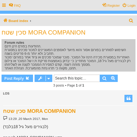
FAQ
Register
Login
S
Board index
e
סכין שטח MORA COMPANION
a
Forum rules
r
ההודעות בפורם הינן חינם.
c
השימוש לסוחרים בפורום אסור והוא מיועד לאספנים המעוניינים למכור סכינים במסגרת
תחביב ולא יותר מ-6 פריטים בשנה.
h
האחריות במסגרת מכירה הינה על המוכר. מוכר שמוכר סכינים או ציוד אחר בפורום ימכור
רק לבגירים מעל גיל 18, המוכר מתחייב כי יבדוק באמצעות סריקת ת.ז של המוכר או צילום
מסמך מזהה רשמי, קודם למסירת הממכר לקונה או לשליחתו.
תהנו, מקווה כי תרוו נחת מהמערכת. הנהלת האתר.
Search
Advanced s
Post Reply
3 posts • Page
1
of
1
LOS
סכין שטח MORA COMPANION
P
13:29 ,20 March 2017, Mon
o
s
(לבגירים מעל גיל 18בלבד)
t