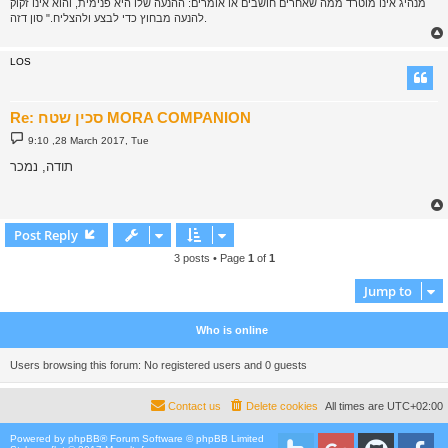
מנהיג אינו מוטרד ממה שאחרים חושבים או אומרים: ההנעה שלו היא פנימית, והוא אינו זקוק
להנעה מבחוץ כדי לבצע ולהצליח." סון דזה.
LOS
Re: סכין שטח MORA COMPANION
P
9:10 ,28 March 2017, Tue
o
s
תודה, נמכר
t
Post Reply
3 posts • Page
1
of
1
Jump to
Who is online
Users browsing this forum: No registered users and 0 guests
Contact us
Delete cookies
All times are
UTC+02:00
Powered by
phpBB
® Forum Software © phpBB Limited