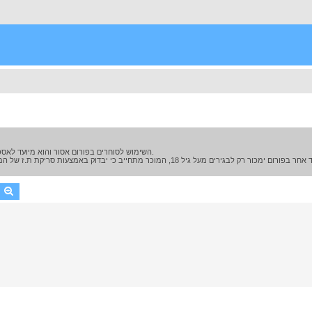
השימוש לסוחרים בפורום אסור והוא מיועד לאספנים המעוניינים למכור סכינים במסגרת תחביב ולא יותר מ-6 פריטים בשנה.
earch
Advanced search