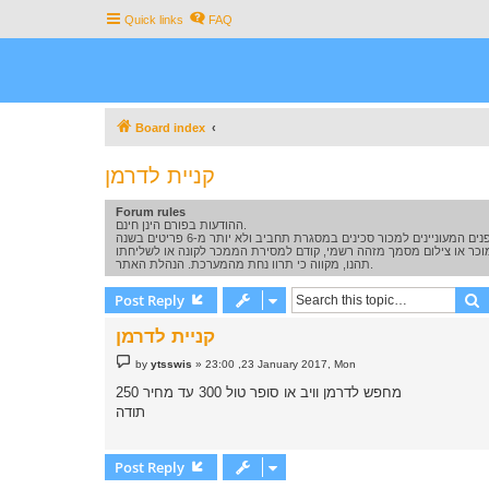
Quick links
FAQ
Board index
קניית לדרמן
Forum rules
ההודעות בפורם הינן חינם.
תהנו, מקווה כי תרוו נחת מהמערכת. הנהלת האתר.
S
Post Reply
קניית לדרמן
P
by
ytsswis
»
23:00 ,23 January 2017, Mon
o
s
מחפש לדרמן וויב או סופר טול 300 עד מחיר 250
t
תודה
Post Reply