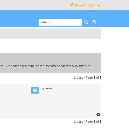
Register
Login
Search
Advanced search
האחריות במסגרת מכירה הינה על המוכר. מוכר שמוכר סכינים או ציוד אחר בפורום ימכור רק לבגירים מעל גיל 18, המוכר מתחייב כי יבדוק באמצעות סריקת ת.ז של המוכר או צילום מסמך מזהה רשמי, קודם למסירת הממכר לקונה או לשליחתו.
1 post • Page
1
of
1
ytsswis
T
o
1 post • Page
1
of
1
p