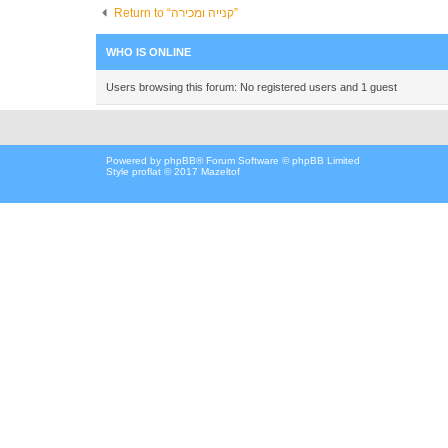
Return to “קנייה ומכירה”
WHO IS ONLINE
Users browsing this forum: No registered users and 1 guest
Powered by
phpBB
® Forum Software © phpBB Limited
Style proflat © 2017
Mazeltof