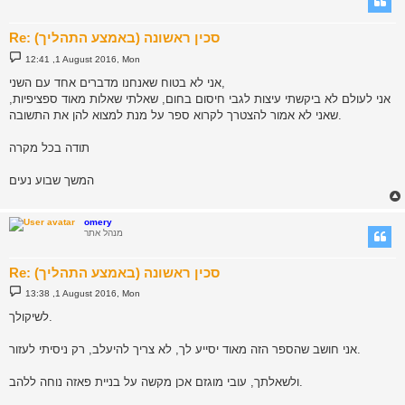
Re: סכין ראשונה (באמצע התהליך)
P
12:41 ,1 August 2016, Mon
o
s
אני לא בטוח שאנחנו מדברים אחד עם השני,
t
אני לעולם לא ביקשתי עיצות לגבי חיסום בחום, שאלתי שאלות מאוד ספציפיות,
שאני לא אמור להצטרך לקרוא ספר על מנת למצוא להן את התשובה.
תודה בכל מקרה
המשך שבוע נעים
omery
מנהל אתר
Re: סכין ראשונה (באמצע התהליך)
P
13:38 ,1 August 2016, Mon
o
s
לשיקולך.
t
אני חושב שהספר הזה מאוד יסייע לך, לא צריך להיעלב, רק ניסיתי לעזור.
ולשאלתך, עובי מוגזם אכן מקשה על בניית פאזה נוחה ללהב.