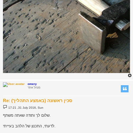
omery
מנהל אתר
Re: סכין ראשונה (באמצע התהליך)
P
17:21 ,31 July 2016, Sun
o
s
שלום לך ותודה שאתה משתף.
t
לדעתי, התכנון של הלהב בעיייתי.