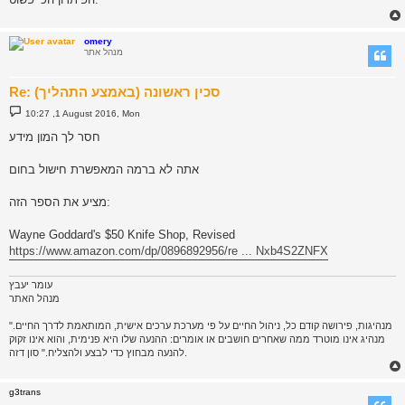
omery
מנהל אתר
Re: סכין ראשונה (באמצע התהליך)
P
10:27 ,1 August 2016, Mon
o
s
חסר לך המון מידע
t
אתה לא ברמה המאפשרת חישול בחום
מציע את הספר הזה:
Wayne Goddard's $50 Knife Shop, Revised
https://www.amazon.com/dp/0896892956/re ... Nxb4S2ZNFX
עומר יעבץ
מנהל האתר
"מנהיגות, פירושה קודם כל, ניהול החיים על פי מערכת ערכים אישית, המותאמת לדרך החיים.
מנהיג אינו מוטרד ממה שאחרים חושבים או אומרים: ההנעה שלו היא פנימית, והוא אינו זקוק
להנעה מבחוץ כדי לבצע ולהצליח." סון דזה.
g3trans