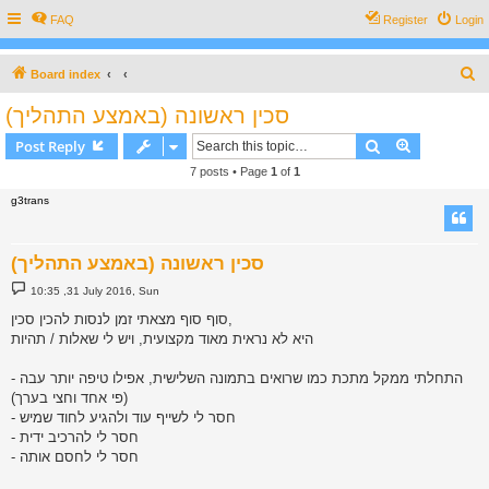
FAQ
Register
Login
S
Board index
e
סכין ראשונה (באמצע התהליך)
a
Search
Advanced s
Post Reply
r
7 posts • Page
1
of
1
c
g3trans
h
סכין ראשונה (באמצע התהליך)
P
10:35 ,31 July 2016, Sun
o
s
סוף סוף מצאתי זמן לנסות להכין סכין,
t
היא לא נראית מאוד מקצועית, ויש לי שאלות / תהיות
- התחלתי ממקל מתכת כמו שרואים בתמונה השלישית, אפילו טיפה יותר עבה
(פי אחד וחצי בערך)
- חסר לי לשייף עוד ולהגיע לחוד שמיש
- חסר לי להרכיב ידית
- חסר לי לחסם אותה