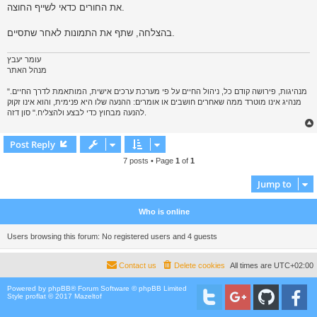
את החורים כדאי לשייף החוצה.
בהצלחה, שתף את התמונות לאחר שתסיים.
עומר יעבץ
מנהל האתר
"מנהיגות, פירושה קודם כל, ניהול החיים על פי מערכת ערכים אישית, המותאמת לדרך החיים.
מנהיג אינו מוטרד ממה שאחרים חושבים או אומרים: ההנעה שלו היא פנימית, והוא אינו זקוק
להנעה מבחוץ כדי לבצע ולהצליח." סון דזה.
Post Reply
7 posts • Page
1
of
1
Jump to
Who is online
Users browsing this forum: No registered users and 4 guests
Contact us
Delete cookies
All times are
UTC+02:00
Powered by
phpBB
® Forum Software © phpBB Limited
Style proflat © 2017
Mazeltof