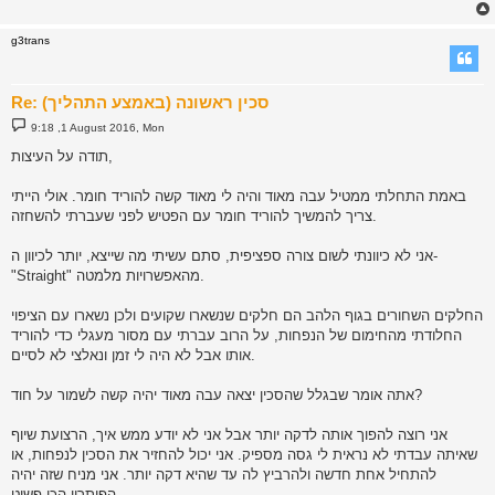
g3trans
Re: סכין ראשונה (באמצע התהליך)
P
9:18 ,1 August 2016, Mon
o
s
תודה על העיצות,
t
באמת התחלתי ממטיל עבה מאוד והיה לי מאוד קשה להוריד חומר. אולי הייתי
צריך להמשיך להוריד חומר עם הפטיש לפני שעברתי להשחזה.
אני לא כיוונתי לשום צורה ספציפית, סתם עשיתי מה שייצא, יותר לכיוון ה-
"Straight" מהאפשרויות מלמטה.
החלקים השחורים בגוף הלהב הם חלקים שנשארו שקועים ולכן נשארו עם הציפוי
החלודתי מהחימום של הנפחות, על הרוב עברתי עם מסור מעגלי כדי להוריד
אותו אבל לא היה לי זמן ונאלצי לא לסיים.
אתה אומר שבגלל שהסכין יצאה עבה מאוד יהיה קשה לשמור על חוד?
אני רוצה להפוך אותה לדקה יותר אבל אני לא יודע ממש איך, הרצועת שיוף
שאיתה עבדתי לא נראית לי גסה מספיק. אני יכול להחזיר את הסכין לנפחות, או
להתחיל אחת חדשה ולהרביץ לה עד שהיא דקה יותר. אני מניח שזה יהיה
הפיתרון הכי פשוט.