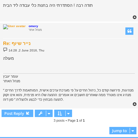
s
תודה רבה ! הסתדרתי היה בחנות כלי עבודה ליד הבית
t
omery
מנהל אתר
Re: נייר שיוף
P
14:28 ,2 June 2016, Thu
o
s
מעולה
t
עומר יעבץ
מנהל האתר
"מנהיגות, פירושה קודם כל, ניהול החיים על פי מערכת ערכים אישית, המותאמת לדרך החיים.
מנהיג אינו מוטרד ממה שאחרים חושבים או אומרים: ההנעה שלו היא פנימית, והוא אינו זקוק
להנעה מבחוץ כדי לבצע ולהצליח." סון דזה.
Post Reply
3 posts • Page
1
of
1
Jump to