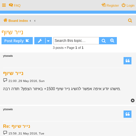
FAQ
Register
Login
S
Board index
e
נייר שיוף
a
Search
Advanced s
Post Reply
r
3 posts • Page
1
of
1
c
ytsswis
h
נייר שיוף
P
21:00 ,29 May 2016, Sun
o
s
מישהו יודע איפה אפשר להשיג נייר שיוף 1500+ באיזור הצפון? תודה רבה.
t
ytsswis
Re: נייר שיוף
P
15:56 ,31 May 2016, Tue
o