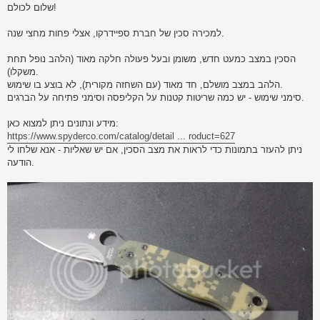
s
שלום לכולם!
t
למכירה סכין של חברת ספיידרקו, אצלי פחות מחצי שנה.
הסכין במצב כמעט חדש, משומן ובעל פעולה חלקה מאוד (הלהב נופל תחת
משקלו).
הלהב במצב מושלם, חד מאוד (עם השחזה מקורית), לא בוצע בו שימוש.
סימני שימוש - יש כמה שריטות קטנות על הקליפסה וסימני פתיחה על הברגים.
מידע ונתונים ניתן למצוא כאן:
https://www.spyderco.com/catalog/detail ... roduct=627
ניתן להעזר בתמונות כדי לראות את מצב הסכין, אם יש שאליות - אנא שלחו לי
הודעה.