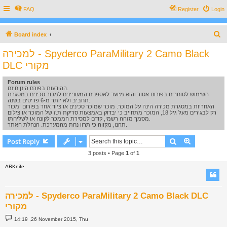
FAQ
Register
Login
S
Board index
e
למכירה - Spyderco ParaMilitary 2 Camo Black
a
DLC מקורי
r
Forum rules
c
ההודעות בפורם הינן חינם.
השימוש לסוחרים בפורום אסור והוא מיועד לאספנים המעוניינים למכור סכינים במסגרת
h
תחביב ולא יותר מ-6 פריטים בשנה.
האחריות במסגרת מכירה הינה על המוכר. מוכר שמוכר סכינים או ציוד אחר בפורום ימכור
רק לבגירים מעל גיל 18, המוכר מתחייב כי יבדוק באמצעות סריקת ת.ז של המוכר או צילום
מסמך מזהה רשמי, קודם למסירת הממכר לקונה או לשליחתו.
תהנו, מקווה כי תרוו נחת מהמערכת. הנהלת האתר.
Search
Advanced s
Post Reply
3 posts • Page
1
of
1
ARKnife
למכירה - Spyderco ParaMilitary 2 Camo Black DLC
מקורי
P
14:19 ,26 November 2015, Thu
o