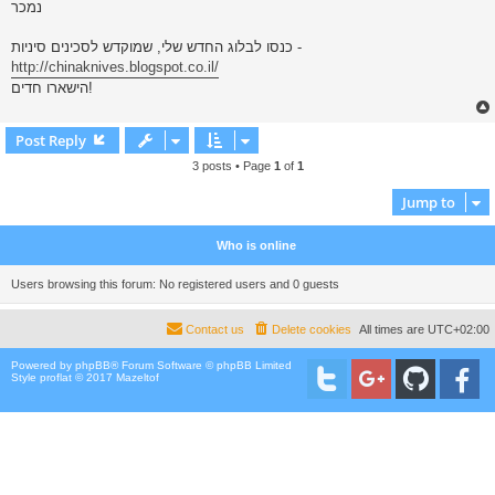
נמכר
t
כנסו לבלוג החדש שלי, שמוקדש לסכינים סיניות -
http://chinaknives.blogspot.co.il/
הישארו חדים!
Post Reply
3 posts • Page
1
of
1
Jump to
Who is online
Users browsing this forum: No registered users and 0 guests
Contact us
Delete cookies
All times are
UTC+02:00
Powered by
phpBB
® Forum Software © phpBB Limited
Style proflat © 2017
Mazeltof