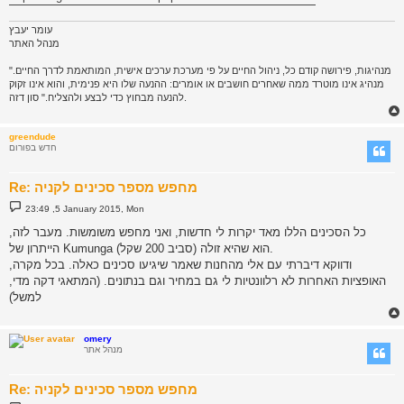
עומר יעבץ
מנהל האתר
"מנהיגות, פירושה קודם כל, ניהול החיים על פי מערכת ערכים אישית, המותאמת לדרך החיים.
מנהיג אינו מוטרד ממה שאחרים חושבים או אומרים: ההנעה שלו היא פנימית, והוא אינו זקוק
להנעה מבחוץ כדי לבצע ולהצליח." סון דזה.
greendude
חדש בפורום
Re: מחפש מספר סכינים לקניה
P
23:49 ,5 January 2015, Mon
o
s
כל הסכינים הללו מאד יקרות לי חדשות, ואני מחפש משומשות. מעבר לזה,
t
הייתרון של Kumunga הוא שהיא זולה (סביב 200 שקל).
ודווקא דיברתי עם אלי מהחנות שאמר שיגיעו סכינים כאלה. בכל מקרה,
האופציות האחרות לא רלוונטיות לי גם במחיר וגם בנתונים. (המתאגי דקה מדי,
למשל)
omery
מנהל אתר
Re: מחפש מספר סכינים לקניה