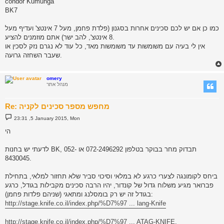
condor Kumunga
BK7
כמו כן אם יש לכם סכינים אחרות בסגנון (פלדת פחמן, מעל 7 אינטצ' ועדיף מעל
8 אינטצ', להב ישר) אתם מוזמנים להציע.
אין לי בעיה עם משומשות עד משומשות מאד, כל עוד לא נגרם נזק לסכין או
שעבר השחזה גרועה.
omery
מנהל אתר
Re: מחפש מספר סכינים לקניה
P
23:31 ,5 January 2015, Mon
o
s
הי
t
לדעתי יש בחנות BK, תבדוק מחר בבוקר בטלפון 072-2496292 או 052-
8430045.
ביחס לקומונגה לצערי כרגע לא במלאי וסיכוי סביר שלא תחזור למלאי, בתחילת
פברואר מגיע משלוח גדול של קונדור, יהיו הרבה סכינים מקבילות בגודל, כרגע
בגודל זה יש רק בומסלנג ומתאגי (שניהם פלדות פחמן):
http://stage.knife.co.il/index.php/%D7%97 ... lang-Knife
http://stage.knife.co.il/index.php/%D7%97 ... ATAG-KNIFE
.