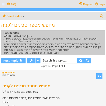
FAQ
Register
Login
S
Board index
e
מחפש מספר סכינים לקניה
a
Forum rules
r
ההודעות בפורם הינן חינם.
c
השימוש לסוחרים בפורום אסור והוא מיועד לאספנים המעוניינים למכור סכינים במסגרת
תחביב ולא יותר מ-6 פריטים בשנה.
h
האחריות במסגרת מכירה הינה על המוכר. מוכר שמוכר סכינים או ציוד אחר בפורום ימכור
רק לבגירים מעל גיל 18, המוכר מתחייב כי יבדוק באמצעות סריקת ת.ז של המוכר או צילום
מסמך מזהה רשמי, קודם למסירת הממכר לקונה או לשליחתו.
תהנו, מקווה כי תרוו נחת מהמערכת. הנהלת האתר.
Search
Advanced s
Post Reply
4 posts • Page
1
of
1
greendude
חדש בפורום
מחפש מספר סכינים לקניה
P
23:17 ,5 January 2015, Mon
o
s
הסכינים שאני מחפש הם (בסדר עדיפות יורד)
t
BK9