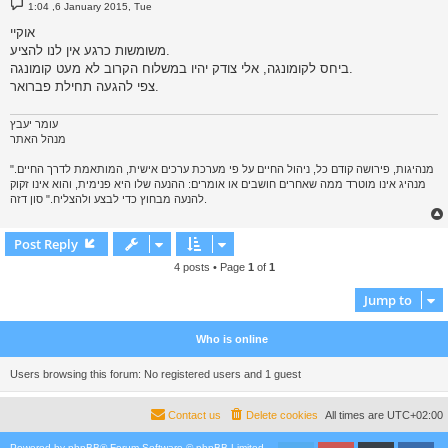
P
1:04 ,6 January 2015, Tue
o
s
אוקיי
t
משומשות כרגע אין לנו להציע.
ביחס לקומונגה, אלי צודק יהיו במשלוח הקרוב לא מעט קומונגה.
צפי להגעה תחילת פברואר.
עומר יעבץ
מנהל האתר
"מנהיגות, פירושה קודם כל, ניהול החיים על פי מערכת ערכים אישית, המותאמת לדרך החיים.
מנהיג אינו מוטרד ממה שאחרים חושבים או אומרים: ההנעה שלו היא פנימית, והוא אינו זקוק
להנעה מבחוץ כדי לבצע ולהצליח." סון דזה.
Post Reply
4 posts • Page
1
of
1
Jump to
Who is online
Users browsing this forum: No registered users and 1 guest
Contact us
Delete cookies
All times are
UTC+02:00
Powered by
phpBB
® Forum Software © phpBB Limited