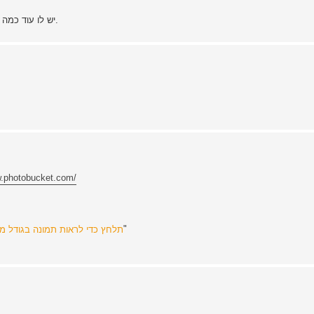
יש לו עוד כמה מציאות, מומלץ ליצור איתו קשר טלפוני והוא יעביר תמונות במייל.
w.photobucket.com/
"