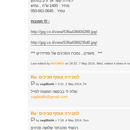
ליצירת קשר אך ורק בטלפון
מחיר : 1400 ש''ח , גמיש
טמיר : 050-661-0645
תמונות !!! :
http://jpg.co.il/view/536a438404289.jpg/
http://jpg.co.il/view/536a4384235d0.jpg/
*** מעודכן , נמכרו הסכינים של ספיידרקו . ***
Last edited by
MOUWES
on 16:32 ,7 May 2014, Wed, edited 4 times in tot
Re: למכירה אוסף סכינים
P
by
sagiBialik
»
5:31 ,2 May 2014, Fri
o
s
שלח לי בבקשה תמונות למייל:
t
sagibialik@gmail.com
Re: למכירה אוסף סכינים
P
by
sagiBialik
»
7:18 ,4 May 2014, Sun
o
s
רכשתי מהבחור שלושה סכינים.
t