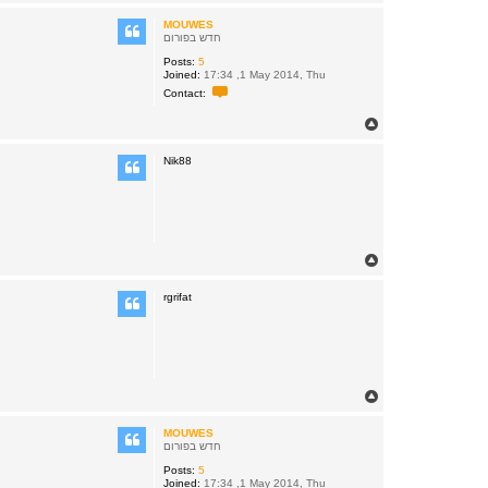
o
p
MOUWES
חדש בפורום
Posts:
5
Joined:
17:34 ,1 May 2014, Thu
C
Contact:
o
n
T
t
o
a
c
p
Nik88
t
M
O
U
W
E
S
T
o
p
rgrifat
T
o
p
MOUWES
חדש בפורום
Posts:
5
Joined:
17:34 ,1 May 2014, Thu