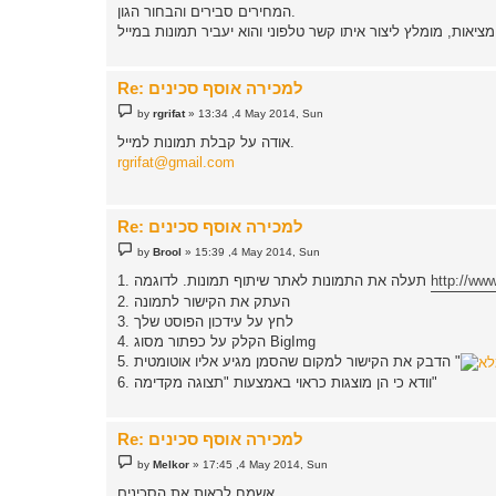
המחירים סבירים והבחור הגון.
Re: למכירה אוסף סכינים
P
by
rgrifat
»
13:34 ,4 May 2014, Sun
o
s
אודה על קבלת תמונות למייל.
t
rgrifat@gmail.com
Re: למכירה אוסף סכינים
P
by
Brool
»
15:39 ,4 May 2014, Sun
o
s
http://ww
1. תעלה את התמונות לאתר שיתוף תמונות. לדוגמה
t
2. העתק את הקישור לתמונה
3. לחץ על עידכון הפוסט שלך
4. הקלק על כפתור מסוג BigImg
5. הדבק את הקישור למקום שהסמן מגיע אליו אוטומטית "
6. וודא כי הן מוצגות כראוי באמצעות "תצוגה מקדימה"
Re: למכירה אוסף סכינים
P
by
Melkor
»
17:45 ,4 May 2014, Sun
o
s
אשמח לראות את הסכינים.