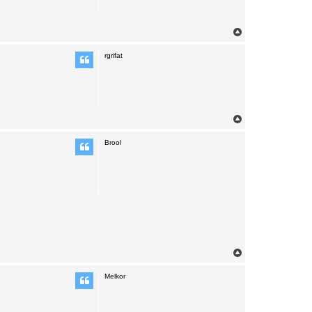
T
o
p
rgrifat
T
o
p
Brool
T
o
p
Melkor