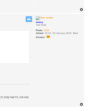
T
o
p
omery
מנהל אתר
Posts:
1089
Joined:
10:10 ,20 January 2010, Wed
C
Contact:
o
n
t
a
c
t
o
m
e
r
y
T