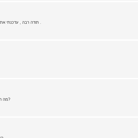
תודה רבה , עדכנתי את הפרטים ושמתי קישורים לתמונות , נמכרו הסכינים של ספיידרקו .
של איזה חברה הסקינר עם ה gut hook? מה המחיר? האם יש לה נדן?
החברה של הסקינר עם ה gut hook היא - Elk ridge , כן יש לה נדן .