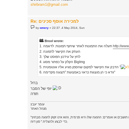
t
shirbram1@gmail.com
Re: למכירה אוסף סכינים
P
by
omery
»
22:37 ,4 May 2014, Sun
o
s
t
Brool wrote:
http://ww
1. תעלה את התמונות לאתר שיתוף תמונות. לדוגמה
2. העתק את הקישור לתמונה
3. לחץ על עידכון הפוסט שלך
4. הקלק על כפתור מסוג BigImg
5. הדבק את הקישור למקום שהסמן מגיע אליו אוטומטית "
6. וודא כי הן מוצגות כראוי באמצעות "תצוגה מקדימה"
ברול
יופי של הסבר
תודה
עומר יעבץ
מנהל האתר
"מנהיגות, פירושה קודם כל, ניהול החיים על פי מערכת ערכים אישית, המותאמת לדרך החיים. מנהיג אינו מוטרד ממה שאחרים חושבים או אומרים: ההנעה שלו היא פנימית, והוא אינו זקוק להנעה מבחוץ
כדי לבצע ולהצליח." סון דזה.