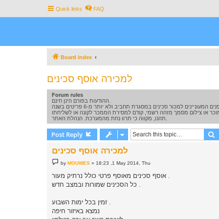
Quick links
FAQ
Board index
למכירה אוסף סכינים
Forum rules
ההודעות בפורם הינן חינם.
תהנו, מקווה כי תרוו נחת מהמערכת. הנהלת האתר.
S
Post Reply
למכירה אוסף סכינים
P
by
MOUWES
»
18:23 ,1 May 2014, Thu
o
s
אוסף סכינים מאוסף פרטי כולל נרתיק מעור .
t
כל הסכינים שמורות ובמצב חדש .
זמין בכל ימות השבוע .
נמצא באיזור חיפה