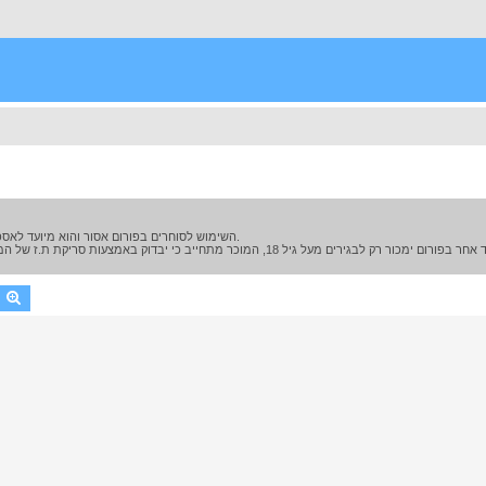
השימוש לסוחרים בפורום אסור והוא מיועד לאספנים המעוניינים למכור סכינים במסגרת תחביב ולא יותר מ-6 פריטים בשנה.
earch
Advanced search