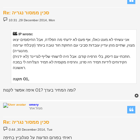
Re: סכין ממסור נגריה
P
10:31 ,29 December 2014, Mon
o
s
t
IP wrote:
אני עשיתי לא מעט כאלו, אף פעם לא ידעתי מה הפלדה, אבל החיסומים יצאו
מצוין, שתיים מהן עדיין עובדות סביבי עם החזקת חוד טובה ביותר (קיבלתי ערימה
מהנגריה).
חתכתי עם דיסק, בלי הרפיה קודם. אבל היה לרשותי שלייף לגריינד (לא ידנית).
הקידוחים לידיות תמיד היו סרט, והרפיה מקומית לא תמיד הצליחה לי במכה
ראשונה.
תקנה O1,
איפה אפשר לקנות O1? ומה המחיר בערך?
omery
מנהל אתר
Re: סכין ממסור נגריה
P
0:44 ,30 December 2014, Tue
o
s
ראיתי בפורום הודעות על סגלוביץ בחיפה
t