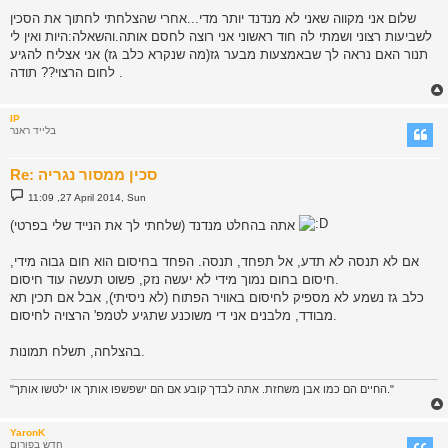
s
שלום אני מקווה שאני לא מנדנד יותר מדי...אחרי שהצלחתי לחתוך את הסכין
t
לשביעות רצוני ושמתי לה חוד ראשוני אני רוצה לחסם אותה.והשאלה:היות ואין לי
תנור האם נראה לך שבאמצעות מבער גז(מה שנקרא כלב גז) אני אצליח להגיע
לחום הרצוי?? תודה .
IP
בלייד ראנר
Re: סכין ממסור נגריה
P
11:09 ,27 April 2014, Sun
o
s
אתה בהחלט מנדנד (שלחתי לך את הנייד שלי בפרטי)
t
אם לא תנסה לא תדע, אל תפחד, תנסה. הפחד בחיסום הוא חום גבוה מידי,
חיסום בחום נמוך מידי לא יעשה נזק, פשוט תעשה עוד חיסום.
כלב גז נשמע לא מספיק לחיסום באוויר הפתוח (לא ניסיתי), אבל אם תכין תא
מבודד, מלבנים אני די משוכנע שתגיע לטמפ' הרצויה לחיסום.
בהצלחה, תשלח תמונות.
"החיים הם כמו אבן משחזת. אתה לבדך קובע אם הם ישפשפו אותך או ילטשו אותך."
YaronK
חדש בפורום