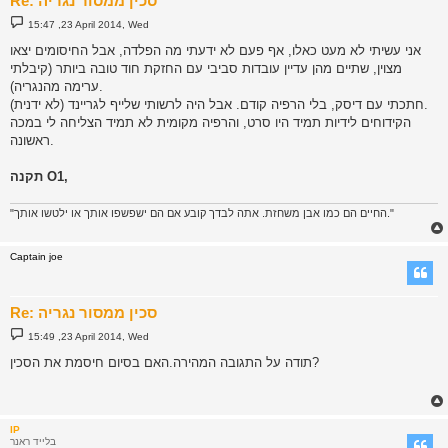
Re: סכין ממסור נגריה
P
15:47 ,23 April 2014, Wed
o
s
אני עשיתי לא מעט כאלו, אף פעם לא ידעתי מה הפלדה, אבל החיסומים יצאו
t
מצוין, שתיים מהן עדיין עובדות סביבי עם החזקת חוד טובה ביותר (קיבלתי
ערימה מהנגריה).
חתכתי עם דיסק, בלי הרפיה קודם. אבל היה לרשותי שלייף לגריינד (לא ידנית).
הקידוחים לידיות תמיד היו סרט, והרפיה מקומית לא תמיד הצליחה לי במכה
ראשונה.
תקנה O1,
"החיים הם כמו אבן משחזת. אתה לבדך קובע אם הם ישפשפו אותך או ילטשו אותך."
Captain joe
Re: סכין ממסור נגריה
P
15:49 ,23 April 2014, Wed
o
s
תודה על התגובה המהירה.האם בסיום חיסמת את הסכין?
t
IP
בלייד ראנר