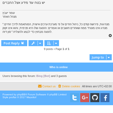
יש בטח עוד מידע אצל החברים
עומר יעבץ
מנהל האתר
"מנהיגות, פירושה קודם כל, ניהול החיים על פי מערכת ערכים אישית, המותאמת לדרך החיים.
מנהיג אינו מוטרד ממה שאחרים חושבים או אומרים: ההנעה שלו היא פנימית, והוא אינו זקוק
להנעה מבחוץ כדי לבצע ולהצליח." סון דזה.
Post Reply
9 posts • Page
1
of
1
Jump to
Who is online
Users browsing this forum:
Bing [Bot]
and 3 guests
Contact us
Delete cookies
All times are
UTC+02:00
Powered by
phpBB
® Forum Software © phpBB Limited
Style proflat © 2017
Mazeltof