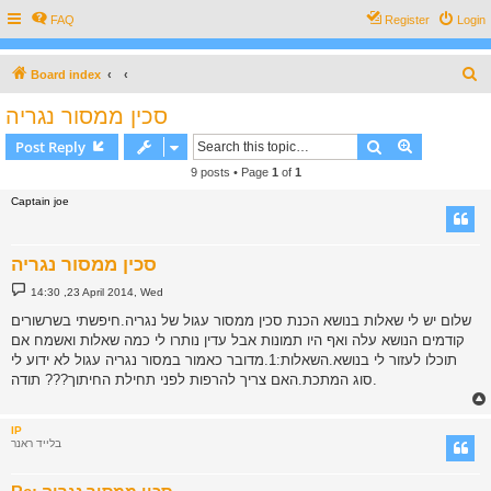
FAQ
Register
Login
S
Board index
e
סכין ממסור נגריה
a
Search
Advanced s
Post Reply
r
9 posts • Page
1
of
1
c
Captain joe
h
סכין ממסור נגריה
P
14:30 ,23 April 2014, Wed
o
s
שלום יש לי שאלות בנושא הכנת סכין ממסור עגול של נגריה.חיפשתי בשרשורים
t
קודמים הנושא עלה ואף היו תמונות אבל עדין נותרו לי כמה שאלות ואשמח אם
תוכלו לעזור לי בנושא.השאלות:1.מדובר כאמור במסור נגריה עגול לא ידוע לי
סוג המתכת.האם צריך להרפות לפני תחילת החיתוך??? תודה.
IP
בלייד ראנר