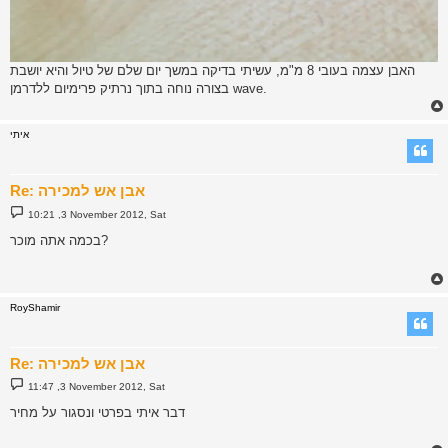
האבן עצמה בעובי 8 מ"מ, עשיתי בדיקה במשך יום שלם של טיול והיא יושבת
בצורה נוחה בתוך נרתיק פרימיום ללדרמן wave.
איתי
Re: אבן אש למכירה
P
10:21 ,3 November 2012, Sat
o
s
בכמה אתה מוכר?
t
RoyShamir
Re: אבן אש למכירה
P
11:47 ,3 November 2012, Sat
o
s
דבר איתי בפרטי ונסגור על מחיר
t