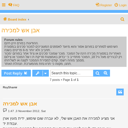
FAQ
Register
Login
S
Board index
e
אבן אש למכירה
a
Forum rules
r
ההודעות בפורם הינן חינם.
c
השימוש לסוחרים בפורום אסור והוא מיועד לאספנים המעוניינים למכור סכינים במסגרת
תחביב ולא יותר מ-6 פריטים בשנה.
h
האחריות במסגרת מכירה הינה על המוכר. מוכר שמוכר סכינים או ציוד אחר בפורום ימכור
רק לבגירים מעל גיל 18, המוכר מתחייב כי יבדוק באמצעות סריקת ת.ז של המוכר או צילום
מסמך מזהה רשמי, קודם למסירת הממכר לקונה או לשליחתו.
תהנו, מקווה כי תרוו נחת מהמערכת. הנהלת האתר.
Search
Advanced s
Post Reply
7 posts • Page
1
of
1
RoyShamir
אבן אש למכירה
P
1:47 ,3 November 2012, Sat
o
s
אני מציע למכירה את האבן אש שלי, לא עברה שום שימוש, ידית מעץ אורן
t
עבודת יד.