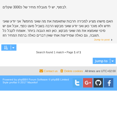
לבסוף, יש לי מגבלת מחיר של כ3000 שקלים.
האם מישהו מציע למכירה חרבות שתואמות את מה שאני מחפש? אני יודע שאני
חדש ולא מוכר כאן ואני יודע שאני מבקש הרבה בשביל מעט כסף, אבל אם יש
סיכוי שאמצא את מה שאני מבקש, כאן הוא הגבוה ביותר. אשמח לקבל כל
תגובה, גם כאלה שמיידעות אותי שאין דברים כאלה ברמת המחיר הזו.
Jump to post
Search found 1 match • Page
1
of
1
Jump to
Contact us
Delete cookies
All times are
UTC+02:00
Powered by
phpBB
® Forum Software © phpBB Limited
Style proflat © 2017
Mazeltof