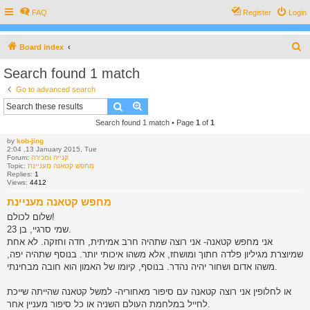
FAQ
Register
Login
S
Board index
e
Search found 1 match
a
Go to advanced search
r
Search
Advanced search
c
Search found 1 match • Page
1
of
1
h
by
kob-jing
2:04 ,13 January 2015, Tue
קנייה ומכירה
Forum:
מחפש קטאנה מעניינת
Topic:
Replies:
1
Views:
4412
מחפש קטאנה מעניינת
שלום לכולם!
שמי סרגיי, בן 23.
אני מחפש קטאנה- אני רוצה שתהיה חרב אמיתית, חדה וחזקה. לא אחת
שמיוצרת מגיליון פלדה חתוך ומושחז, אלא משהו איכותי יותר. בנוסף שתהיה יפה,
משהו אדום ושחור יהיה נהדר. בנוסף, קיומו של האמון הוא חובה מבחינתי.
או לחלופין אני רוצה קטאנה עם סיפור מאחוריה- למשל קטאנה שהייתה שייכת
לחייל במלחמת העולם השניה או כל סיפור מעניין אחר.